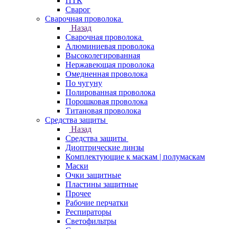
ПТК
Сварог
Сварочная проволока
Назад
Сварочная проволока
Алюминиевая проволока
Высоколегированная
Нержавеющая проволока
Омедненная проволока
По чугуну
Полированная проволока
Порошковая проволока
Титановая проволока
Средства защиты
Назад
Средства защиты
Диоптрические линзы
Комплектующие к маскам | полумаскам
Маски
Очки защитные
Пластины защитные
Прочее
Рабочие перчатки
Респираторы
Светофильтры