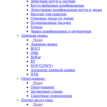
Зачистные круги и ластики
Круги фибровые шлифовальные
Лепестковые шлифовальные круги и диски
Насадки для граверов
Отрезные диски по дереву
Полировальные насадки
Точила
Чашки шлифовальные и обдирочные
Лазерная сварка
Назад
Лазерная сварка
BOCI
Qilin
RelFar
RT
SUP (CQWY)
Аппараты лазерной сварки
ПТК
Оборудование
Назад
Оборудование
Зиговочные станки
Сварочные позиционеры
Прочие аксессуары
Назад