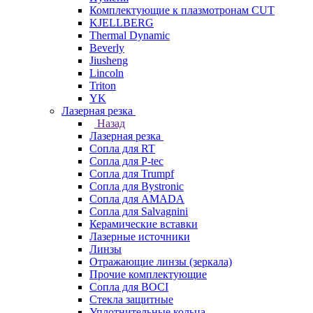
Комплектующие к плазмотронам CUT
KJELLBERG
Thermal Dynamic
Beverly
Jiusheng
Lincoln
Triton
YK
Лазерная резка
Назад
Лазерная резка
Сопла для RT
Сопла для P-tec
Сопла для Trumpf
Сопла для Bystronic
Сопла для AMADA
Сопла для Salvagnini
Керамические вставки
Лазерные источники
Линзы
Отражающие линзы (зеркала)
Прочие комплектующие
Сопла для BOCI
Стекла защитные
Уплотнительные кольца