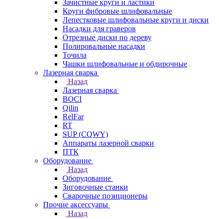
Зачистные круги и ластики
Круги фибровые шлифовальные
Лепестковые шлифовальные круги и диски
Насадки для граверов
Отрезные диски по дереву
Полировальные насадки
Точила
Чашки шлифовальные и обдирочные
Лазерная сварка
Назад
Лазерная сварка
BOCI
Qilin
RelFar
RT
SUP (CQWY)
Аппараты лазерной сварки
ПТК
Оборудование
Назад
Оборудование
Зиговочные станки
Сварочные позиционеры
Прочие аксессуары
Назад