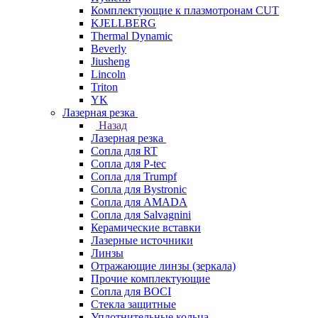
Комплектующие к плазмотронам CUT
KJELLBERG
Thermal Dynamic
Beverly
Jiusheng
Lincoln
Triton
YK
Лазерная резка
Назад
Лазерная резка
Сопла для RT
Сопла для P-tec
Сопла для Trumpf
Сопла для Bystronic
Сопла для AMADA
Сопла для Salvagnini
Керамические вставки
Лазерные источники
Линзы
Отражающие линзы (зеркала)
Прочие комплектующие
Сопла для BOCI
Стекла защитные
Уплотнительные кольца