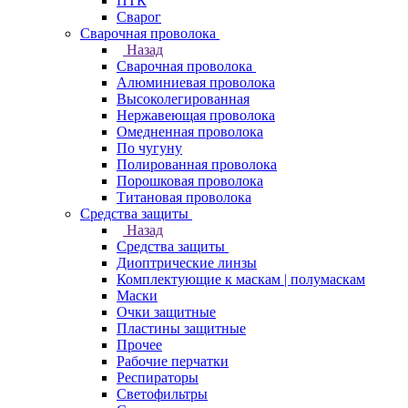
ПТК
Сварог
Сварочная проволока
Назад
Сварочная проволока
Алюминиевая проволока
Высоколегированная
Нержавеющая проволока
Омедненная проволока
По чугуну
Полированная проволока
Порошковая проволока
Титановая проволока
Средства защиты
Назад
Средства защиты
Диоптрические линзы
Комплектующие к маскам | полумаскам
Маски
Очки защитные
Пластины защитные
Прочее
Рабочие перчатки
Респираторы
Светофильтры