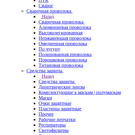
ПТК
Сварог
Сварочная проволока
Назад
Сварочная проволока
Алюминиевая проволока
Высоколегированная
Нержавеющая проволока
Омедненная проволока
По чугуну
Полированная проволока
Порошковая проволока
Титановая проволока
Средства защиты
Назад
Средства защиты
Диоптрические линзы
Комплектующие к маскам | полумаскам
Маски
Очки защитные
Пластины защитные
Прочее
Рабочие перчатки
Респираторы
Светофильтры