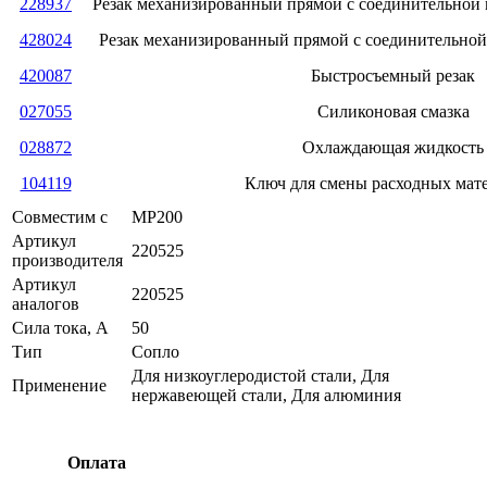
228937
Резак механизированный прямой с соединительной 
428024
Резак механизированный прямой с соединительной
420087
Быстросъемный резак
027055
Силиконовая смазка
028872
Охлаждающая жидкость
104119
Ключ для смены расходных мат
Совместим с
MP200
Артикул
220525
производителя
Артикул
220525
аналогов
Сила тока, А
50
Тип
Сопло
Для низкоуглеродистой стали, Для
Применение
нержавеющей стали, Для алюминия
Оплата