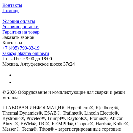
Контакты
Помощь
Условия оплаты
Условия доставки
Гарантия на товар
Заказать звонок
Контакты
+7 (495) 790-33-19
zakaz@plazma-online.ru
Пн. - Пт.: с 9:00 до 18:00
Москва, Алтуфьевское шоссе 37с24
© 2026 Оборудование и комплектующие для сварки и резки
металла
ПРАВОВАЯ ИНФОРМАЦИЯ. Hypertherm®, Kjellberg ®,
Thermal Dynamics®, ESAB®, Trafimet®, Lincoln Electric®,
Bystronic®, Pricetec®, Trumpf®, Raytools®, Fronius®, Abicor
Binzel®, EWM®, TBI®, KEMPPI®, Сварог®, Harris®, Koike®,
Messer®, Tecna®, Triton® – зарегистрированные торговые