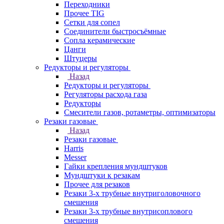
Переходники
Прочее TIG
Сетки для сопел
Соединители быстросъёмные
Сопла керамические
Цанги
Штуцеры
Редукторы и регуляторы
Назад
Редукторы и регуляторы
Регуляторы расхода газа
Редукторы
Смесители газов, ротаметры, оптимизаторы
Резаки газовые
Назад
Резаки газовые
Harris
Messer
Гайки крепления мундштуков
Мундштуки к резакам
Прочее для резаков
Резаки 3-х трубные внутриголовочного
смешения
Резаки 3-х трубные внутрисоплового
смешения