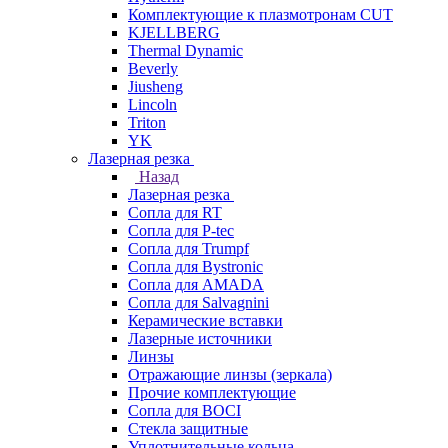
Комплектующие к плазмотронам CUT
KJELLBERG
Thermal Dynamic
Beverly
Jiusheng
Lincoln
Triton
YK
Лазерная резка
Назад
Лазерная резка
Сопла для RT
Сопла для P-tec
Сопла для Trumpf
Сопла для Bystronic
Сопла для AMADA
Сопла для Salvagnini
Керамические вставки
Лазерные источники
Линзы
Отражающие линзы (зеркала)
Прочие комплектующие
Сопла для BOCI
Стекла защитные
Уплотнительные кольца