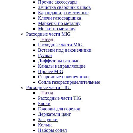
Прочие аксессуары
Зачистка сварочных швов
Карандаши разметочные
Ключи газосварщика
Маркеры по металлу
Мелки по металлу
Расходные части MIG
Назад
Расходные части MIG
Вставки под наконечники
Гусаки
Диффузоры газовые
Каналы направляющие
Прочее MIG
Сварочные наконечники
Сопла газораспределительные
Расходные части TIG
Назад
Расходные части TIG
Блоки
Головки для горелок
Держатели цанг
Заглушки
Кольца
Наборы сопел