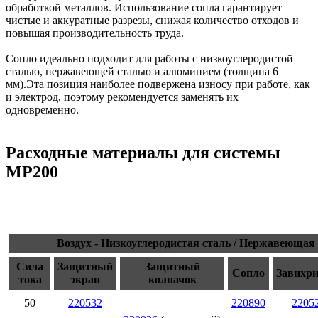
обработкой металлов. Использование сопла гарантирует
чистые и аккуратные разрезы, снижая количество отходов и
повышая производительность труда.
Сопло идеально подходит для работы с низкоуглеродистой
сталью, нержавеющей сталью и алюминием (толщина 6
мм).Эта позиция наиболее подвержена износу при работе, как
и электрод, поэтому рекомендуется заменять их
одновременно.
Расходные материалы для системы
MP200
Воздух - Низкоуглеродистая сталь / Нержавеющая
Сила
Защитный
Защитный
Сопло
Завихри
тока
экран
колпачок
50
220532
220890
2205