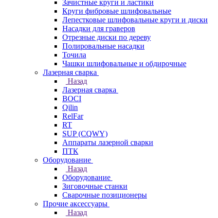
Зачистные круги и ластики
Круги фибровые шлифовальные
Лепестковые шлифовальные круги и диски
Насадки для граверов
Отрезные диски по дереву
Полировальные насадки
Точила
Чашки шлифовальные и обдирочные
Лазерная сварка
Назад
Лазерная сварка
BOCI
Qilin
RelFar
RT
SUP (CQWY)
Аппараты лазерной сварки
ПТК
Оборудование
Назад
Оборудование
Зиговочные станки
Сварочные позиционеры
Прочие аксессуары
Назад