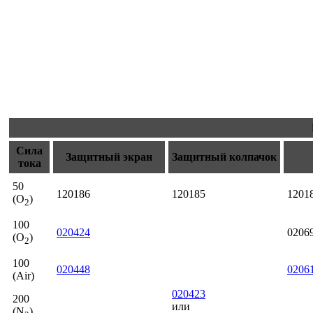
Сила
Защитный экран
Защитный колпачок
тока
50
120186
120185
1201
(O
)
2
100
020424
0206
(O
)
2
100
020448
0206
(Air)
020423
200
или
(N
)