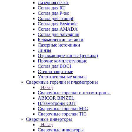
Лазерная резка
Сопла для RT
Сопла для P-tec
Сопла для Trumpf
Сопла для Bystronic
Сопла для AMADA
Сопла для Salvagnini
Керамические вставки
Лазерные источники
Линзы
Отражающие линзы (зеркала)
Прочие комплектующие
Сопла для BOCI
Стекла защитные
Уплотнительные кольца
Сварочные горелки и плазмотроны
Назад
Сварочные горелки и плазмотроны
ABICOR BINZEL
Плазмотроны CUT
Сварочные горелки MIG
Сварочные горелки TIG
Сварочные инверторы
Назад
Сварочные инверторы