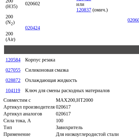
200
020602
или
(H35)
120837
(омич.)
200
0206
(N
)
2
020424
200
(Air)
120584
Корпус резака
027055
Силиконовая смазка
028872
Охлаждающая жидкость
104119
Ключ для смены расходных материалов
Совместим с
MAX200,HT2000
Артикул производителя
020617
Артикул аналогов
020617
Сила тока, А
100
Тип
Завихритель
Применение
Для низкоуглеродистой стали