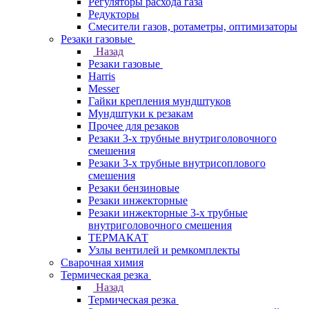
Регуляторы расхода газа
Редукторы
Смесители газов, ротаметры, оптимизаторы
Резаки газовые
Назад
Резаки газовые
Harris
Messer
Гайки крепления мундштуков
Мундштуки к резакам
Прочее для резаков
Резаки 3-х трубные внутриголовочного
смешения
Резаки 3-х трубные внутрисоплового
смешения
Резаки бензиновые
Резаки инжекторные
Резаки инжекторные 3-х трубные
внутриголовочного смешения
ТЕРМАКАТ
Узлы вентилей и ремкомплекты
Сварочная химия
Термическая резка
Назад
Термическая резка