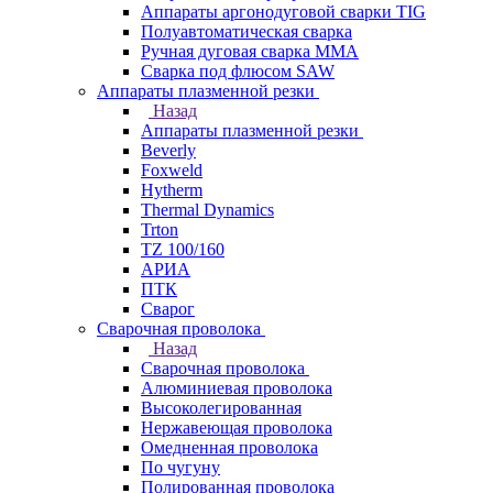
Аппараты аргонодуговой сварки TIG
Полуавтоматическая сварка
Ручная дуговая сварка MMA
Сварка под флюсом SAW
Аппараты плазменной резки
Назад
Аппараты плазменной резки
Beverly
Foxweld
Hytherm
Thermal Dynamics
Trton
TZ 100/160
АРИА
ПТК
Сварог
Сварочная проволока
Назад
Сварочная проволока
Алюминиевая проволока
Высоколегированная
Нержавеющая проволока
Омедненная проволока
По чугуну
Полированная проволока