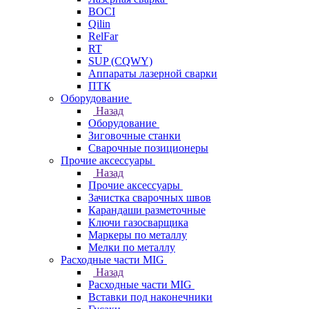
BOCI
Qilin
RelFar
RT
SUP (CQWY)
Аппараты лазерной сварки
ПТК
Оборудование
Назад
Оборудование
Зиговочные станки
Сварочные позиционеры
Прочие аксессуары
Назад
Прочие аксессуары
Зачистка сварочных швов
Карандаши разметочные
Ключи газосварщика
Маркеры по металлу
Мелки по металлу
Расходные части MIG
Назад
Расходные части MIG
Вставки под наконечники