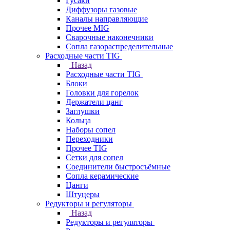
Гусаки
Диффузоры газовые
Каналы направляющие
Прочее MIG
Сварочные наконечники
Сопла газораспределительные
Расходные части TIG
Назад
Расходные части TIG
Блоки
Головки для горелок
Держатели цанг
Заглушки
Кольца
Наборы сопел
Переходники
Прочее TIG
Сетки для сопел
Соединители быстросъёмные
Сопла керамические
Цанги
Штуцеры
Редукторы и регуляторы
Назад
Редукторы и регуляторы