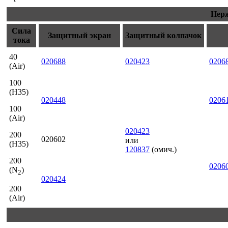
Нер
Сила
Защитный экран
Защитный колпачок
тока
40
020688
020423
0206
(Air)
100
(H35)
020448
0206
100
(Air)
020423
200
020602
или
(H35)
120837
(омич.)
200
0206
(N
)
2
020424
200
(Air)