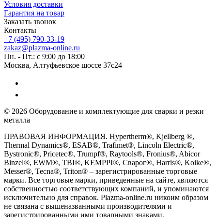
Условия доставки
Гарантия на товар
Заказать звонок
Контакты
+7 (495) 790-33-19
zakaz@plazma-online.ru
Пн. - Пт.: с 9:00 до 18:00
Москва, Алтуфьевское шоссе 37с24
© 2026 Оборудование и комплектующие для сварки и резки
металла
ПРАВОВАЯ ИНФОРМАЦИЯ. Hypertherm®, Kjellberg ®,
Thermal Dynamics®, ESAB®, Trafimet®, Lincoln Electric®,
Bystronic®, Pricetec®, Trumpf®, Raytools®, Fronius®, Abicor
Binzel®, EWM®, TBI®, KEMPPI®, Сварог®, Harris®, Koike®,
Messer®, Tecna®, Triton® – зарегистрированные торговые
марки. Все торговые марки, приведенные на сайте, являются
собственностью соответствующих компаний, и упоминаются
исключительно для справок. Plazma-online.ru никоим образом
не связана с вышеназванными производителями и
зарегистрированными ими товарными знаками.