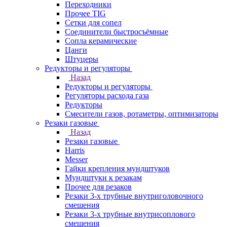
Переходники
Прочее TIG
Сетки для сопел
Соединители быстросъёмные
Сопла керамические
Цанги
Штуцеры
Редукторы и регуляторы
Назад
Редукторы и регуляторы
Регуляторы расхода газа
Редукторы
Смесители газов, ротаметры, оптимизаторы
Резаки газовые
Назад
Резаки газовые
Harris
Messer
Гайки крепления мундштуков
Мундштуки к резакам
Прочее для резаков
Резаки 3-х трубные внутриголовочного
смешения
Резаки 3-х трубные внутрисоплового
смешения