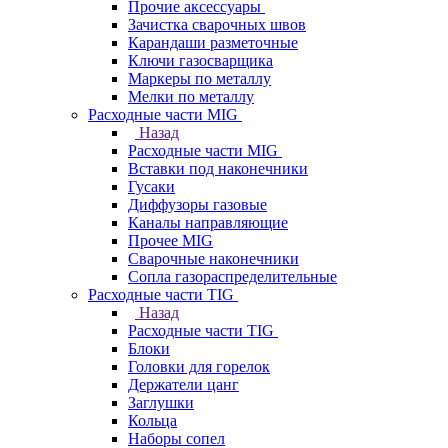
Прочие аксессуары
Зачистка сварочных швов
Карандаши разметочные
Ключи газосварщика
Маркеры по металлу
Мелки по металлу
Расходные части MIG
Назад
Расходные части MIG
Вставки под наконечники
Гусаки
Диффузоры газовые
Каналы направляющие
Прочее MIG
Сварочные наконечники
Сопла газораспределительные
Расходные части TIG
Назад
Расходные части TIG
Блоки
Головки для горелок
Держатели цанг
Заглушки
Кольца
Наборы сопел