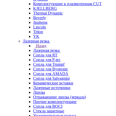
Комплектующие к плазмотронам CUT
KJELLBERG
Thermal Dynamic
Beverly
Jiusheng
Lincoln
Triton
YK
Лазерная резка
Назад
Лазерная резка
Сопла для RT
Сопла для P-tec
Сопла для Trumpf
Сопла для Bystronic
Сопла для AMADA
Сопла для Salvagnini
Керамические вставки
Лазерные источники
Линзы
Отражающие линзы (зеркала)
Прочие комплектующие
Сопла для BOCI
Стекла защитные
Уплотнительные кольца