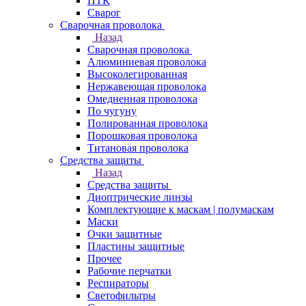
ПТК
Сварог
Сварочная проволока
Назад
Сварочная проволока
Алюминиевая проволока
Высоколегированная
Нержавеющая проволока
Омедненная проволока
По чугуну
Полированная проволока
Порошковая проволока
Титановая проволока
Средства защиты
Назад
Средства защиты
Диоптрические линзы
Комплектующие к маскам | полумаскам
Маски
Очки защитные
Пластины защитные
Прочее
Рабочие перчатки
Респираторы
Светофильтры