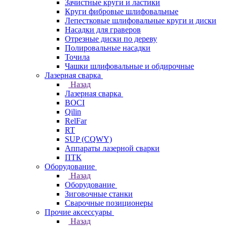
Зачистные круги и ластики
Круги фибровые шлифовальные
Лепестковые шлифовальные круги и диски
Насадки для граверов
Отрезные диски по дереву
Полировальные насадки
Точила
Чашки шлифовальные и обдирочные
Лазерная сварка
Назад
Лазерная сварка
BOCI
Qilin
RelFar
RT
SUP (CQWY)
Аппараты лазерной сварки
ПТК
Оборудование
Назад
Оборудование
Зиговочные станки
Сварочные позиционеры
Прочие аксессуары
Назад