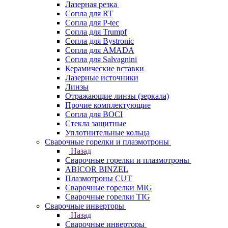
Лазерная резка
Сопла для RT
Сопла для P-tec
Сопла для Trumpf
Сопла для Bystronic
Сопла для AMADA
Сопла для Salvagnini
Керамические вставки
Лазерные источники
Линзы
Отражающие линзы (зеркала)
Прочие комплектующие
Сопла для BOCI
Стекла защитные
Уплотнительные кольца
Сварочные горелки и плазмотроны
Назад
Сварочные горелки и плазмотроны
ABICOR BINZEL
Плазмотроны CUT
Сварочные горелки MIG
Сварочные горелки TIG
Сварочные инверторы
Назад
Сварочные инверторы