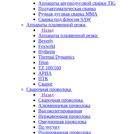
Аппараты аргонодуговой сварки TIG
Полуавтоматическая сварка
Ручная дуговая сварка MMA
Сварка под флюсом SAW
Аппараты плазменной резки
Назад
Аппараты плазменной резки
Beverly
Foxweld
Hytherm
Thermal Dynamics
Trton
TZ 100/160
АРИА
ПТК
Сварог
Сварочная проволока
Назад
Сварочная проволока
Алюминиевая проволока
Высоколегированная
Нержавеющая проволока
Омедненная проволока
По чугуну
Полированная проволока