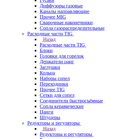
Гусаки
Диффузоры газовые
Каналы направляющие
Прочее MIG
Сварочные наконечники
Сопла газораспределительные
Расходные части TIG
Назад
Расходные части TIG
Блоки
Головки для горелок
Держатели цанг
Заглушки
Кольца
Наборы сопел
Переходники
Прочее TIG
Сетки для сопел
Соединители быстросъёмные
Сопла керамические
Цанги
Штуцеры
Редукторы и регуляторы
Назад
Редукторы и регуляторы