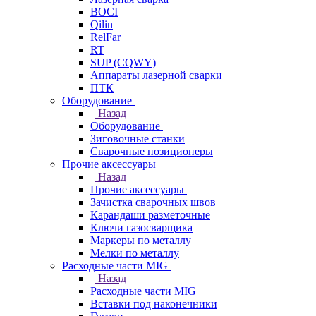
BOCI
Qilin
RelFar
RT
SUP (CQWY)
Аппараты лазерной сварки
ПТК
Оборудование
Назад
Оборудование
Зиговочные станки
Сварочные позиционеры
Прочие аксессуары
Назад
Прочие аксессуары
Зачистка сварочных швов
Карандаши разметочные
Ключи газосварщика
Маркеры по металлу
Мелки по металлу
Расходные части MIG
Назад
Расходные части MIG
Вставки под наконечники