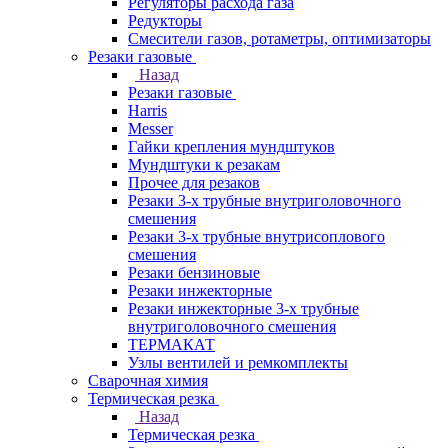
Регуляторы расхода газа
Редукторы
Смесители газов, ротаметры, оптимизаторы
Резаки газовые
Назад
Резаки газовые
Harris
Messer
Гайки крепления мундштуков
Мундштуки к резакам
Прочее для резаков
Резаки 3-х трубные внутриголовочного
смешения
Резаки 3-х трубные внутрисоплового
смешения
Резаки бензиновые
Резаки инжекторные
Резаки инжекторные 3-х трубные
внутриголовочного смешения
ТЕРМАКАТ
Узлы вентилей и ремкомплекты
Сварочная химия
Термическая резка
Назад
Термическая резка