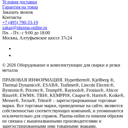
Условия доставки
Гарантия на товар
Заказать звонок
Контакты
+7 (495) 790-33-19
zakaz@plazma-online.ru
Пн. - Пт.: с 9:00 до 18:00
Москва, Алтуфьевское шоссе 37с24
© 2026 Оборудование и комплектующие для сварки и резки
металла
ПРАВОВАЯ ИНФОРМАЦИЯ. Hypertherm®, Kjellberg ®,
Thermal Dynamics®, ESAB®, Trafimet®, Lincoln Electric®,
Bystronic®, Pricetec®, Trumpf®, Raytools®, Fronius®, Abicor
Binzel®, EWM®, TBI®, KEMPPI®, Сварог®, Harris®, Koike®,
Messer®, Tecna®, Triton® – зарегистрированные торговые
марки. Все торговые марки, приведенные на сайте, являются
собственностью соответствующих компаний, и упоминаются
исключительно для справок. Plazma-online.ru никоим образом
не связана с вышеназванными производителями и
зарегистрированными ими товарными знаками.