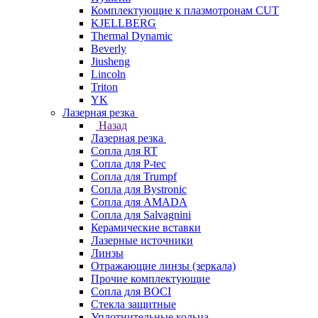
Комплектующие к плазмотронам CUT
KJELLBERG
Thermal Dynamic
Beverly
Jiusheng
Lincoln
Triton
YK
Лазерная резка
Назад
Лазерная резка
Сопла для RT
Сопла для P-tec
Сопла для Trumpf
Сопла для Bystronic
Сопла для AMADA
Сопла для Salvagnini
Керамические вставки
Лазерные источники
Линзы
Отражающие линзы (зеркала)
Прочие комплектующие
Сопла для BOCI
Стекла защитные
Уплотнительные кольца