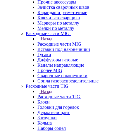
Прочие аксессуары
Зачистка сварочных швов
Карандаши разметочные
Ключи газосварщика
Маркеры по металлу
Мелки по металлу
Расходные части MIG
Назад
Расходные части MIG
Вставки под наконечники
Гусаки
Диффузоры газовые
Каналы направляющие
Прочее MIG
Сварочные наконечники
Сопла газораспределительные
Расходные части TIG
Назад
Расходные части TIG
Блоки
Головки для горелок
Держатели цанг
Заглушки
Кольца
Наборы сопел