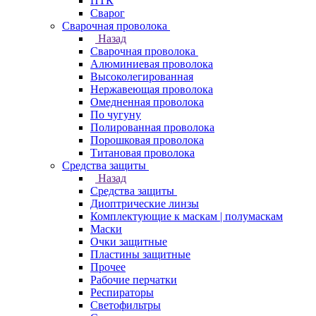
ПТК
Сварог
Сварочная проволока
Назад
Сварочная проволока
Алюминиевая проволока
Высоколегированная
Нержавеющая проволока
Омедненная проволока
По чугуну
Полированная проволока
Порошковая проволока
Титановая проволока
Средства защиты
Назад
Средства защиты
Диоптрические линзы
Комплектующие к маскам | полумаскам
Маски
Очки защитные
Пластины защитные
Прочее
Рабочие перчатки
Респираторы
Светофильтры