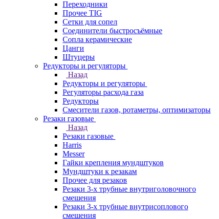
Переходники
Прочее TIG
Сетки для сопел
Соединители быстросъёмные
Сопла керамические
Цанги
Штуцеры
Редукторы и регуляторы
Назад
Редукторы и регуляторы
Регуляторы расхода газа
Редукторы
Смесители газов, ротаметры, оптимизаторы
Резаки газовые
Назад
Резаки газовые
Harris
Messer
Гайки крепления мундштуков
Мундштуки к резакам
Прочее для резаков
Резаки 3-х трубные внутриголовочного
смешения
Резаки 3-х трубные внутрисоплового
смешения