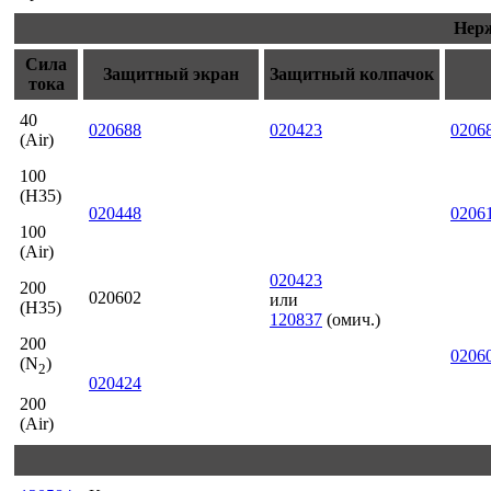
Нер
Сила
Защитный экран
Защитный колпачок
тока
40
020688
020423
0206
(Air)
100
(H35)
020448
0206
100
(Air)
020423
200
020602
или
(H35)
120837
(омич.)
200
0206
(N
)
2
020424
200
(Air)