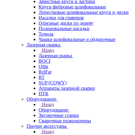
Зачистные круги и ластики
Круги фибровые шлифовальные
Лепестковые шлифовальные круги и диски
Насадки для граверов
Отрезные диски по дереву
Полировальные насадки
Точила
Чашки шлифовальные и обдирочные
Лазерная сварка
Назад
Лазерная сварка
BOCI
Qilin
RelFar
RT
SUP (CQWY)
Аппараты лазерной сварки
ПТК
Оборудование
Назад
Оборудование
Зиговочные станки
Сварочные позиционеры
Прочие аксессуары
Назад