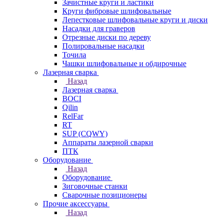
Зачистные круги и ластики
Круги фибровые шлифовальные
Лепестковые шлифовальные круги и диски
Насадки для граверов
Отрезные диски по дереву
Полировальные насадки
Точила
Чашки шлифовальные и обдирочные
Лазерная сварка
Назад
Лазерная сварка
BOCI
Qilin
RelFar
RT
SUP (CQWY)
Аппараты лазерной сварки
ПТК
Оборудование
Назад
Оборудование
Зиговочные станки
Сварочные позиционеры
Прочие аксессуары
Назад