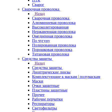
ПТК
Сварог
Сварочная проволока
Назад
Сварочная проволока
Алюминиевая проволока
Высоколегированная
Нержавеющая проволока
Омедненная проволока
По чугуну
Полированная проволока
Порошковая проволока
Титановая проволока
Средства защиты
Назад
Средства защиты
Диоптрические линзы
Комплектующие к маскам | полумаскам
Маски
Очки защитные
Пластины защитные
Прочее
Рабочие перчатки
Респираторы
Светофильтры