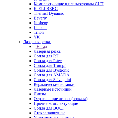
Комплектующие к плазмотронам CUT
KJELLBERG
Thermal Dynamic
Beverly
Jiusheng
Lincoln
Triton
YK
Лазерная резка
Назад
Лазерная резка
Сопла для RT
Сопла для P-tec
Сопла для Trumpf
Сопла для Bystronic
Сопла для AMADA
Сопла для Salvagnini
Керамические вставки
Лазерные источники
Линзы
Отражающие линзы (зеркала)
Прочие комплектующие
Сопла для BOCI
Стекла защитные
Уплотнительные кольца