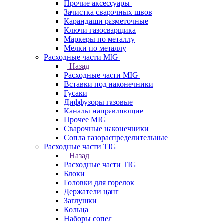
Прочие аксессуары
Зачистка сварочных швов
Карандаши разметочные
Ключи газосварщика
Маркеры по металлу
Мелки по металлу
Расходные части MIG
Назад
Расходные части MIG
Вставки под наконечники
Гусаки
Диффузоры газовые
Каналы направляющие
Прочее MIG
Сварочные наконечники
Сопла газораспределительные
Расходные части TIG
Назад
Расходные части TIG
Блоки
Головки для горелок
Держатели цанг
Заглушки
Кольца
Наборы сопел