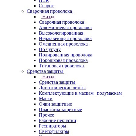
ПТК
Сварог
Сварочная проволока
Назад
Сварочная проволока
Алюминиевая проволока
Высоколегированная
Нержавеющая проволока
Омедненная проволока
По чугуну
Полированная проволока
Порошковая проволока
Титановая проволока
Средства защиты
Назад
Средства защиты
Диоптрические линзы
Комплектующие к маскам | полумаскам
Маски
Очки защитные
Пластины защитные
Прочее
Рабочие перчатки
Респираторы
Светофильтры