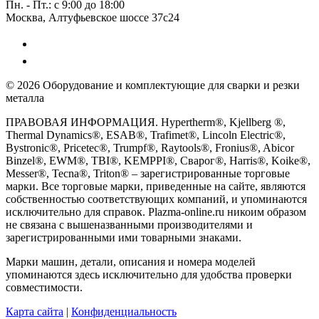
Пн. - Пт.: с 9:00 до 18:00
Москва, Алтуфьевское шоссе 37с24
© 2026 Оборудование и комплектующие для сварки и резки
металла
ПРАВОВАЯ ИНФОРМАЦИЯ. Hypertherm®, Kjellberg ®,
Thermal Dynamics®, ESAB®, Trafimet®, Lincoln Electric®,
Bystronic®, Pricetec®, Trumpf®, Raytools®, Fronius®, Abicor
Binzel®, EWM®, TBI®, KEMPPI®, Сварог®, Harris®, Koike®,
Messer®, Tecna®, Triton® – зарегистрированные торговые
марки. Все торговые марки, приведенные на сайте, являются
собственностью соответствующих компаний, и упоминаются
исключительно для справок. Plazma-online.ru никоим образом
не связана с вышеназванными производителями и
зарегистрированными ими товарными знаками.
Марки машин, детали, описания и номера моделей
упоминаются здесь исключительно для удобства проверки
совместимости.
Карта сайта
|
Конфиденциальность