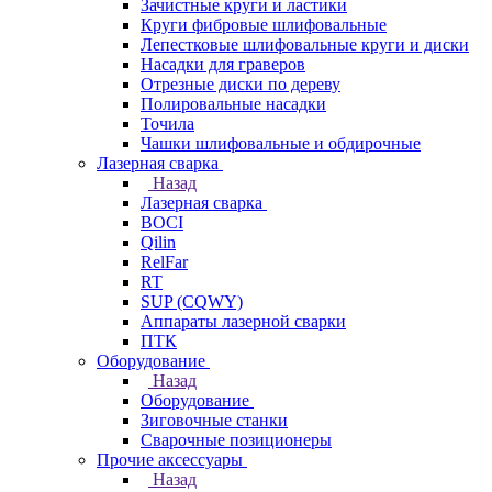
Зачистные круги и ластики
Круги фибровые шлифовальные
Лепестковые шлифовальные круги и диски
Насадки для граверов
Отрезные диски по дереву
Полировальные насадки
Точила
Чашки шлифовальные и обдирочные
Лазерная сварка
Назад
Лазерная сварка
BOCI
Qilin
RelFar
RT
SUP (CQWY)
Аппараты лазерной сварки
ПТК
Оборудование
Назад
Оборудование
Зиговочные станки
Сварочные позиционеры
Прочие аксессуары
Назад