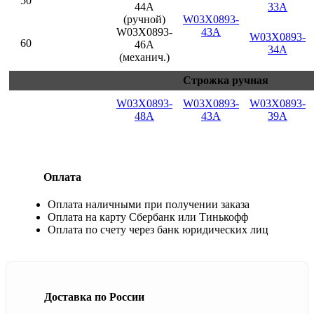
50
44A
33A
(ручной)
W03X0893-
W03X0893-
43A
W03X0893-
60
46A
34A
(механич.)
Строжка ручная
W03X0893-
W03X0893-
W03X0893-
48A
43A
39A
Оплата
Оплата наличными при получении заказа
Оплата на карту Сбербанк или Тинькофф
Оплата по счету через банк юридических лиц
Доставка по России