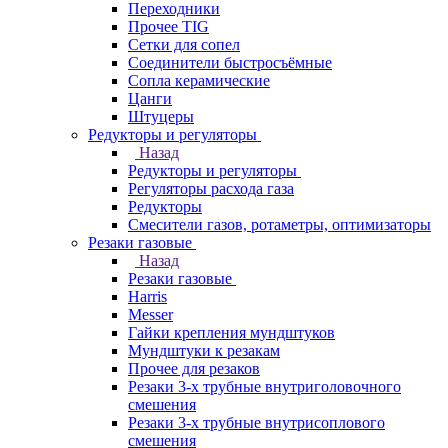
Переходники
Прочее TIG
Сетки для сопел
Соединители быстросъёмные
Сопла керамические
Цанги
Штуцеры
Редукторы и регуляторы
Назад
Редукторы и регуляторы
Регуляторы расхода газа
Редукторы
Смесители газов, ротаметры, оптимизаторы
Резаки газовые
Назад
Резаки газовые
Harris
Messer
Гайки крепления мундштуков
Мундштуки к резакам
Прочее для резаков
Резаки 3-х трубные внутриголовочного
смешения
Резаки 3-х трубные внутрисоплового
смешения