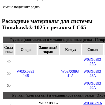
Замене подлежит редко.
Расходные материалы для системы
Tomahawk® 1025 с резаком LC65
Ручная (контактная) и механизированная резка - Неэ
Сила
Защитный
Опора
Кожух
Сопло
тока
экран
W03X0893-
40
27A
W03X0893-
W03X0893-
W03X0893-
50
14R
41A
28A
W03X0893-
60
29A
Ручная (контактная) и механизированная резка - Эк
W03X0893-
W03X0893-