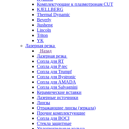
Комплектующие к плазмотронам CUT
KJELLBERG
Thermal Dynamic
Beverly
Jiusheng
Lincoln
Triton
YK
Лазерная резка
Назад
Лазерная резка
Сопла для RT
Сопла для P-tec
Сопла для Trumpf
Сопла для Bystronic
Сопла для AMADA
Сопла для Salvagnini
Керамические вставки
Лазерные источники
Линзы
Отражающие линзы (зеркала)
Прочие комплектующие
Сопла для BOCI
Стекла защитные
Уплотнительные кольца