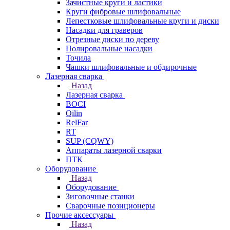
Зачистные круги и ластики
Круги фибровые шлифовальные
Лепестковые шлифовальные круги и диски
Насадки для граверов
Отрезные диски по дереву
Полировальные насадки
Точила
Чашки шлифовальные и обдирочные
Лазерная сварка
Назад
Лазерная сварка
BOCI
Qilin
RelFar
RT
SUP (CQWY)
Аппараты лазерной сварки
ПТК
Оборудование
Назад
Оборудование
Зиговочные станки
Сварочные позиционеры
Прочие аксессуары
Назад