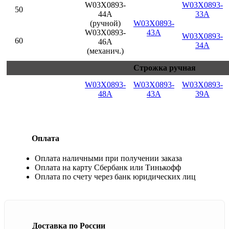
W03X0893-
W03X0893-
50
44A
33A
(ручной)
W03X0893-
W03X0893-
43A
W03X0893-
60
46A
34A
(механич.)
Строжка ручная
W03X0893-
W03X0893-
W03X0893-
48A
43A
39A
Оплата
Оплата наличными при получении заказа
Оплата на карту Сбербанк или Тинькофф
Оплата по счету через банк юридических лиц
Доставка по России