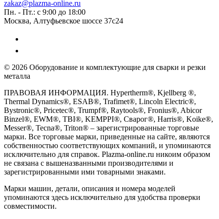
zakaz@plazma-online.ru
Пн. - Пт.: с 9:00 до 18:00
Москва, Алтуфьевское шоссе 37с24
© 2026 Оборудование и комплектующие для сварки и резки
металла
ПРАВОВАЯ ИНФОРМАЦИЯ. Hypertherm®, Kjellberg ®,
Thermal Dynamics®, ESAB®, Trafimet®, Lincoln Electric®,
Bystronic®, Pricetec®, Trumpf®, Raytools®, Fronius®, Abicor
Binzel®, EWM®, TBI®, KEMPPI®, Сварог®, Harris®, Koike®,
Messer®, Tecna®, Triton® – зарегистрированные торговые
марки. Все торговые марки, приведенные на сайте, являются
собственностью соответствующих компаний, и упоминаются
исключительно для справок. Plazma-online.ru никоим образом
не связана с вышеназванными производителями и
зарегистрированными ими товарными знаками.
Марки машин, детали, описания и номера моделей
упоминаются здесь исключительно для удобства проверки
совместимости.