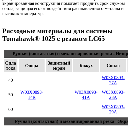
экранированная конструкция помогает продлить срок службы
сопла, защищая его от воздействия расплавленного металла и
высоких температур.
Расходные материалы для системы
Tomahawk® 1025 с резаком LC65
Ручная (контактная) и механизированная резка - Неэ
Сила
Защитный
Опора
Кожух
Сопло
тока
экран
W03X0893-
40
27A
W03X0893-
W03X0893-
W03X0893-
50
14R
41A
28A
W03X0893-
60
29A
Ручная (контактная) и механизированная резка - Эк