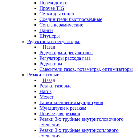
Переходники
Прочее TIG
Сетки для сопел
Соединители быстросъёмные
Сопла керамические
Цанги
Штуцеры
Редукторы и регуляторы
Назад
Редукторы и регуляторы
Регуляторы расхода газа
Редукторы
Смесители газов, ротаметры, оптимизаторы
Резаки газовые
Назад
Резаки газовые
Harris
Messer
Гайки крепления мундштуков
Мундштуки к резакам
Прочее для резаков
Резаки 3-х трубные внутриголовочного
смешения
Резаки 3-х трубные внутрисоплового
смешения