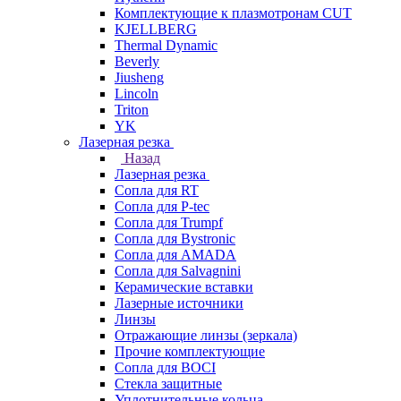
Комплектующие к плазмотронам CUT
KJELLBERG
Thermal Dynamic
Beverly
Jiusheng
Lincoln
Triton
YK
Лазерная резка
Назад
Лазерная резка
Сопла для RT
Сопла для P-tec
Сопла для Trumpf
Сопла для Bystronic
Сопла для AMADA
Сопла для Salvagnini
Керамические вставки
Лазерные источники
Линзы
Отражающие линзы (зеркала)
Прочие комплектующие
Сопла для BOCI
Стекла защитные
Уплотнительные кольца