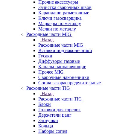
Прочие аксессуары
Зачистка сварочных швов
Карандаши разметочные
Ключи газосварщика
Маркеры по металлу
Мелки по металлу
Расходные части MIG
Назад
Расходные части MIG
Вставки под наконечники
Гусаки
Диффузоры газовые
Каналы направляющие
Прочее MIG
Сварочные наконечники
Сопла газораспределительные
Расходные части TIG
Назад
Расходные части TIG
Блоки
Головки для горелок
Держатели цанг
Заглушки
Кольца
Наборы сопел