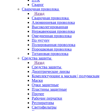
ПТК
Сварог
Сварочная проволока
Назад
Сварочная проволока
Алюминиевая проволока
Высоколегированная
Нержавеющая проволока
Омедненная проволока
По чугуну
Полированная проволока
Порошковая проволока
Титановая проволока
Средства защиты
Назад
Средства защиты
Диоптрические линзы
Комплектующие к маскам | полумаскам
Маски
Очки защитные
Пластины защитные
Прочее
Рабочие перчатки
Респираторы
Светофильтры