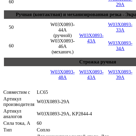
60
29A
Ручная (контактная) и механизированная резка - Эк
W03X0893-
W03X0893-
50
44A
33A
(ручной)
W03X0893-
W03X0893-
43A
W03X0893-
60
46A
34A
(механич.)
Строжка ручная
W03X0893-
W03X0893-
W03X0893-
48A
43A
39A
Совместим с
LC65
Артикул
W03X0893-29A
производителя
Артикул
W03X0893-29A, KP2844-4
аналогов
Сила тока, А
60
Тип
Сопло