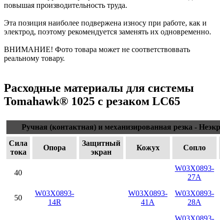
повышая производительность труда.
Эта позиция наиболее подвержена износу при работе, как и
электрод, поэтому рекомендуется заменять их одновременно.
ВНИМАНИЕ! Фото товара может не соответствоввать
реальному товару.
Расходные материалы для системы
Tomahawk® 1025 с резаком LC65
Ручная (контактная) и механизированная резка - Неэ
Сила
Защитный
Опора
Кожух
Сопло
тока
экран
W03X0893-
40
27A
W03X0893-
W03X0893-
W03X0893-
50
14R
41A
28A
W03X0893-