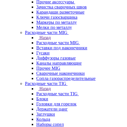
Прочие аксессуары
Зачистка сварочных швов
Карандаши разметочные
Ключи газосварщика
Маркеры по металлу
Мелки по металлу
Расходные части MIG
Назад
Расходные части MIG
Вставки под наконечники
Гусаки
Диффузоры газовые
Каналы направляющие
Прочее MIG
Сварочные наконечники
Сопла газораспределительные
Расходные части TIG
Назад
Расходные части TIG
Блоки
Головки для горелок
Держатели цанг
Заглушки
Кольца
Наборы сопел