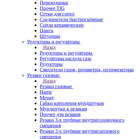
Переходники
Прочее TIG
Сетки для сопел
Соединители быстросъёмные
Сопла керамические
Цанги
Штуцеры
Редукторы и регуляторы
Назад
Редукторы и регуляторы
Регуляторы расхода газа
Редукторы
Смесители газов, ротаметры, оптимизаторы
Резаки газовые
Назад
Резаки газовые
Harris
Messer
Гайки крепления мундштуков
Мундштуки к резакам
Прочее для резаков
Резаки 3-х трубные внутриголовочного
смешения
Резаки 3-х трубные внутрисоплового
смешения