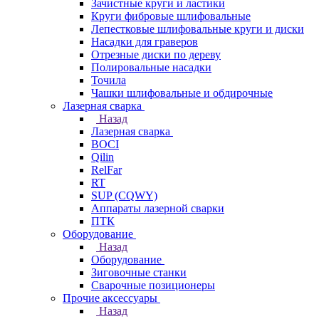
Зачистные круги и ластики
Круги фибровые шлифовальные
Лепестковые шлифовальные круги и диски
Насадки для граверов
Отрезные диски по дереву
Полировальные насадки
Точила
Чашки шлифовальные и обдирочные
Лазерная сварка
Назад
Лазерная сварка
BOCI
Qilin
RelFar
RT
SUP (CQWY)
Аппараты лазерной сварки
ПТК
Оборудование
Назад
Оборудование
Зиговочные станки
Сварочные позиционеры
Прочие аксессуары
Назад