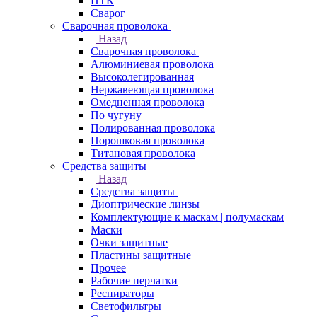
ПТК
Сварог
Сварочная проволока
Назад
Сварочная проволока
Алюминиевая проволока
Высоколегированная
Нержавеющая проволока
Омедненная проволока
По чугуну
Полированная проволока
Порошковая проволока
Титановая проволока
Средства защиты
Назад
Средства защиты
Диоптрические линзы
Комплектующие к маскам | полумаскам
Маски
Очки защитные
Пластины защитные
Прочее
Рабочие перчатки
Респираторы
Светофильтры