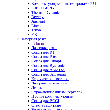
Комплектующие к плазмотронам CUT
KJELLBERG
Thermal Dynamic
Beverly
Jiusheng
Lincoln
Triton
YK
Лазерная резка
Назад
Лазерная резка
Сопла для RT
Сопла для P-tec
Сопла для Trumpf
Сопла для Bystronic
Сопла для AMADA
Сопла для Salvagnini
Керамические вставки
Лазерные источники
Линзы
Отражающие линзы (зеркала)
Прочие комплектующие
Сопла для BOCI
Стекла защитные
Уплотнительные кольца