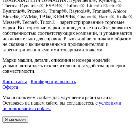
ПРАВОВАЯ ИНФОРМАЦИЯ. Hypertherm®, Kjellberg ®,
Thermal Dynamics®, ESAB®, Trafimet®, Lincoln Electric®,
Bystronic®, Pricetec®, Trumpf®, Raytools®, Fronius®, Abicor
Binzel®, EWM®, TBI®, KEMPPI®, Сварог®, Harris®, Koike®,
Messer®, Tecna®, Triton® – зарегистрированные торговые
марки. Все торговые марки, приведенные на сайте, являются
собственностью соответствующих компаний, и упоминаются
исключительно для справок. Plazma-online.ru никоим образом
не связана с вышеназванными производителями и
зарегистрированными ими товарными знаками.
Марки машин, детали, описания и номера моделей
упоминаются здесь исключительно для удобства проверки
совместимости.
Карта сайта
|
Конфиденциальность
Оферта
Мы используем cookies для улучшения работы сайта.
Оставаясь на нашем сайте, вы соглашаетесь с
условиями
использования cookies.
Я согласен