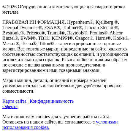
© 2026 Оборудование и комплектующие для сварки и резки
металла
ПРАВОВАЯ ИНФОРМАЦИЯ. Hypertherm®, Kjellberg ®,
Thermal Dynamics®, ESAB®, Trafimet®, Lincoln Electric®,
Bystronic®, Pricetec®, Trumpf®, Raytools®, Fronius®, Abicor
Binzel®, EWM®, TBI®, KEMPPI®, Сварог®, Harris®, Koike®,
Messer®, Tecna®, Triton® – зарегистрированные торговые
марки. Все торговые марки, приведенные на сайте, являются
собственностью соответствующих компаний, и упоминаются
исключительно для справок. Plazma-online.ru никоим образом
не связана с вышеназванными производителями и
зарегистрированными ими товарными знаками.
Марки машин, детали, описания и номера моделей
упоминаются здесь исключительно для удобства проверки
совместимости.
Карта сайта
|
Конфиденциальность
Оферта
Мы используем cookies для улучшения работы сайта.
Оставаясь на нашем сайте, вы соглашаетесь с
условиями
использования cookies.