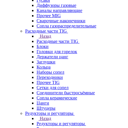
Гусаки
Диффузоры газовые
Каналы направляющие
Прочее MIG
Сварочные наконечники
Сопла газораспределительные
Расходные части TIG
Назад
Расходные части TIG
Блоки
Головки для горелок
Держатели цанг
Заглушки
Кольца
Наборы сопел
Переходники
Прочее TIG
Сетки для сопел
Соединители быстросъёмные
Сопла керамические
Цанги
Штуцеры
Редукторы и регуляторы
Назад
Редукторы и регуляторы