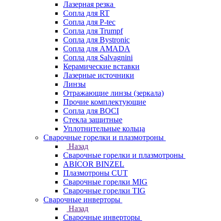
Лазерная резка
Сопла для RT
Сопла для P-tec
Сопла для Trumpf
Сопла для Bystronic
Сопла для AMADA
Сопла для Salvagnini
Керамические вставки
Лазерные источники
Линзы
Отражающие линзы (зеркала)
Прочие комплектующие
Сопла для BOCI
Стекла защитные
Уплотнительные кольца
Сварочные горелки и плазмотроны
Назад
Сварочные горелки и плазмотроны
ABICOR BINZEL
Плазмотроны CUT
Сварочные горелки MIG
Сварочные горелки TIG
Сварочные инверторы
Назад
Сварочные инверторы