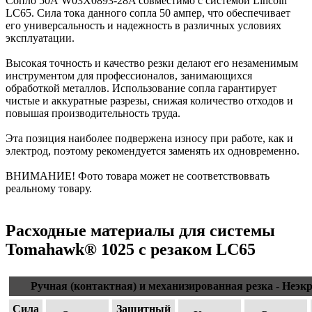
Сопло 50А W03X0893-28A совместимо с системой Lincoln
LC65. Сила тока данного сопла 50 ампер, что обеспечивает
его универсальность и надежность в различных условиях
эксплуатации.
Высокая точность и качество резки делают его незаменимым
инструментом для профессионалов, занимающихся
обработкой металлов. Использование сопла гарантирует
чистые и аккуратные разрезы, снижая количество отходов и
повышая производительность труда.
Эта позиция наиболее подвержена износу при работе, как и
электрод, поэтому рекомендуется заменять их одновременно.
ВНИМАНИЕ! Фото товара может не соответствоввать
реальному товару.
Расходные материалы для системы
Tomahawk® 1025 с резаком LC65
Ручная (контактная) и механизированная резка - Неэ
Сила
Защитный