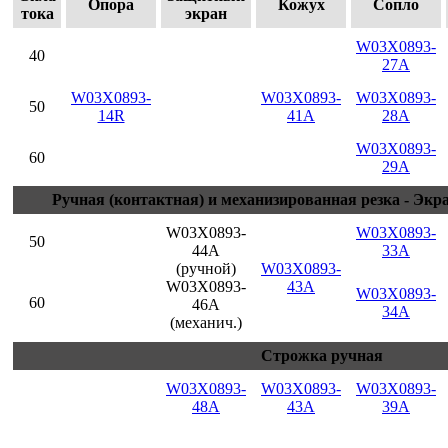
Опора
Кожух
Сопло
тока
экран
W03X0893-
40
27A
W03X0893-
W03X0893-
W03X0893-
50
14R
41A
28A
W03X0893-
60
29A
Ручная (контактная) и механизированная резка - Эк
W03X0893-
W03X0893-
50
44A
33A
(ручной)
W03X0893-
W03X0893-
43A
W03X0893-
60
46A
34A
(механич.)
Строжка ручная
W03X0893-
W03X0893-
W03X0893-
48A
43A
39A