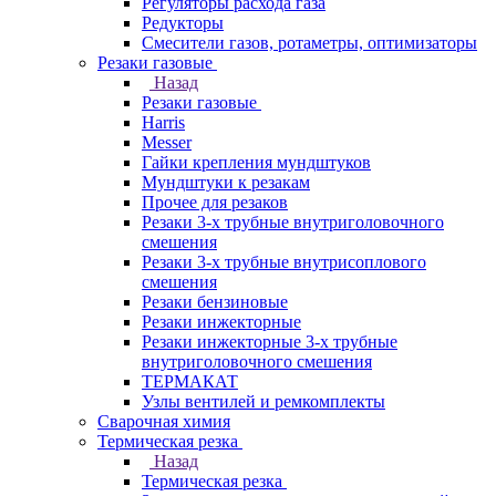
Регуляторы расхода газа
Редукторы
Смесители газов, ротаметры, оптимизаторы
Резаки газовые
Назад
Резаки газовые
Harris
Messer
Гайки крепления мундштуков
Мундштуки к резакам
Прочее для резаков
Резаки 3-х трубные внутриголовочного
смешения
Резаки 3-х трубные внутрисоплового
смешения
Резаки бензиновые
Резаки инжекторные
Резаки инжекторные 3-х трубные
внутриголовочного смешения
ТЕРМАКАТ
Узлы вентилей и ремкомплекты
Сварочная химия
Термическая резка
Назад
Термическая резка