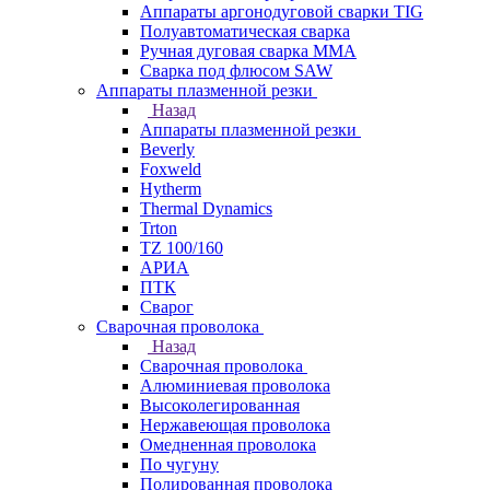
Аппараты аргонодуговой сварки TIG
Полуавтоматическая сварка
Ручная дуговая сварка MMA
Сварка под флюсом SAW
Аппараты плазменной резки
Назад
Аппараты плазменной резки
Beverly
Foxweld
Hytherm
Thermal Dynamics
Trton
TZ 100/160
АРИА
ПТК
Сварог
Сварочная проволока
Назад
Сварочная проволока
Алюминиевая проволока
Высоколегированная
Нержавеющая проволока
Омедненная проволока
По чугуну
Полированная проволока