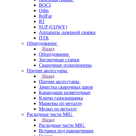
BOCI
Qilin
RelFar
RT
SUP (CQWY)
Аппараты лазерной сварки
ПТК
Оборудование
Назад
Оборудование
Зиговочные станки
Сварочные позиционеры
Прочие аксессуары
Назад
Прочие аксессуары
Зачистка сварочных швов
Карандаши разметочные
Ключи газосварщика
Маркеры по металлу
Мелки по металлу
Расходные части MIG
Назад
Расходные части MIG
Вставки под наконечники