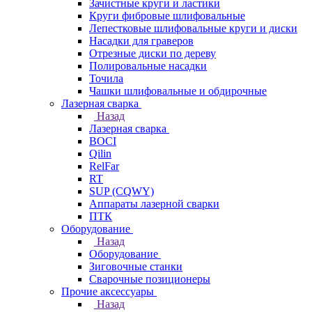
Зачистные круги и ластики
Круги фибровые шлифовальные
Лепестковые шлифовальные круги и диски
Насадки для граверов
Отрезные диски по дереву
Полировальные насадки
Точила
Чашки шлифовальные и обдирочные
Лазерная сварка
Назад
Лазерная сварка
BOCI
Qilin
RelFar
RT
SUP (CQWY)
Аппараты лазерной сварки
ПТК
Оборудование
Назад
Оборудование
Зиговочные станки
Сварочные позиционеры
Прочие аксессуары
Назад