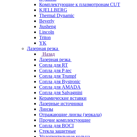
Комплектующие к плазмотронам CUT
KJELLBERG
Thermal Dynamic
Beverly
Jiusheng
Lincoln
Triton
YK
Лазерная резка
Назад
Лазерная резка
Сопла для RT
Сопла для P-tec
Сопла для Trumpf
Сопла для Bystronic
Сопла для AMADA
Сопла для Salvagnini
Керамические вставки
Лазерные источники
Линзы
Отражающие линзы (зеркала)
Прочие комплектующие
Сопла для BOCI
Стекла защитные
Уплотнительные кольца