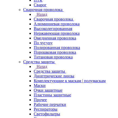
ПТК
Сварог
Сварочная проволока
Назад
Сварочная проволока
Алюминиевая проволока
Высоколегированная
Нержавеющая проволока
Омедненная проволока
По чугуну
Полированная проволока
Порошковая проволока
Титановая проволока
Средства защиты
Назад
Средства защиты
Диоптрические линзы
Комплектующие к маскам | полумаскам
Маски
Очки защитные
Пластины защитные
Прочее
Рабочие перчатки
Респираторы
Светофильтры