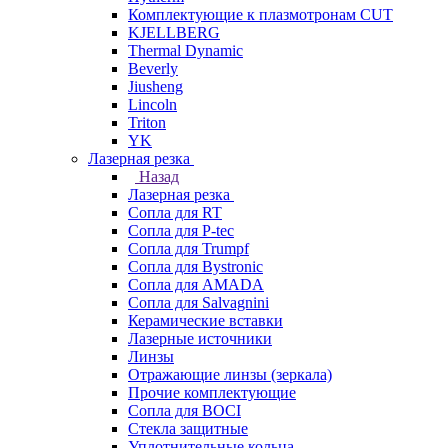
Комплектующие к плазмотронам CUT
KJELLBERG
Thermal Dynamic
Beverly
Jiusheng
Lincoln
Triton
YK
Лазерная резка
Назад
Лазерная резка
Сопла для RT
Сопла для P-tec
Сопла для Trumpf
Сопла для Bystronic
Сопла для AMADA
Сопла для Salvagnini
Керамические вставки
Лазерные источники
Линзы
Отражающие линзы (зеркала)
Прочие комплектующие
Сопла для BOCI
Стекла защитные
Уплотнительные кольца