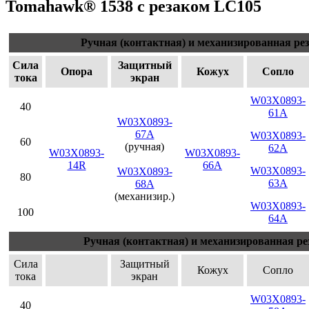
Tomahawk® 1538 с резаком LC105
Ручная (контактная) и механизированная рез
Сила
Защитный
Опора
Кожух
Сопло
тока
экран
W03X0893-
40
61A
W03X0893-
67A
W03X0893-
60
(ручная)
62A
W03X0893-
W03X0893-
14R
66A
W03X0893-
W03X0893-
80
63A
68A
(механизир.)
W03X0893-
100
64A
Ручная (контактная) и механизированная ре
Сила
Защитный
Кожух
Сопло
тока
экран
W03X0893-
40