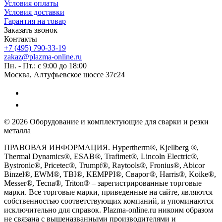
Условия оплаты
Условия доставки
Гарантия на товар
Заказать звонок
Контакты
+7 (495) 790-33-19
zakaz@plazma-online.ru
Пн. - Пт.: с 9:00 до 18:00
Москва, Алтуфьевское шоссе 37с24
© 2026 Оборудование и комплектующие для сварки и резки
металла
ПРАВОВАЯ ИНФОРМАЦИЯ. Hypertherm®, Kjellberg ®,
Thermal Dynamics®, ESAB®, Trafimet®, Lincoln Electric®,
Bystronic®, Pricetec®, Trumpf®, Raytools®, Fronius®, Abicor
Binzel®, EWM®, TBI®, KEMPPI®, Сварог®, Harris®, Koike®,
Messer®, Tecna®, Triton® – зарегистрированные торговые
марки. Все торговые марки, приведенные на сайте, являются
собственностью соответствующих компаний, и упоминаются
исключительно для справок. Plazma-online.ru никоим образом
не связана с вышеназванными производителями и