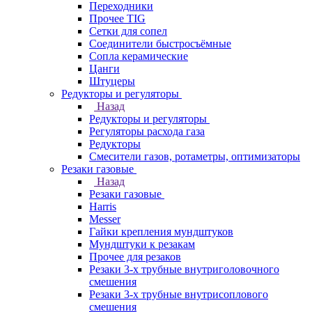
Переходники
Прочее TIG
Сетки для сопел
Соединители быстросъёмные
Сопла керамические
Цанги
Штуцеры
Редукторы и регуляторы
Назад
Редукторы и регуляторы
Регуляторы расхода газа
Редукторы
Смесители газов, ротаметры, оптимизаторы
Резаки газовые
Назад
Резаки газовые
Harris
Messer
Гайки крепления мундштуков
Мундштуки к резакам
Прочее для резаков
Резаки 3-х трубные внутриголовочного
смешения
Резаки 3-х трубные внутрисоплового
смешения