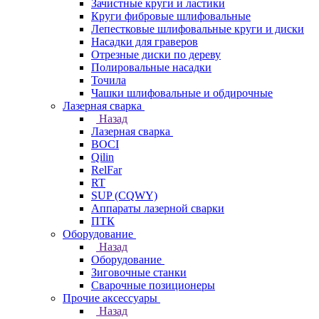
Зачистные круги и ластики
Круги фибровые шлифовальные
Лепестковые шлифовальные круги и диски
Насадки для граверов
Отрезные диски по дереву
Полировальные насадки
Точила
Чашки шлифовальные и обдирочные
Лазерная сварка
Назад
Лазерная сварка
BOCI
Qilin
RelFar
RT
SUP (CQWY)
Аппараты лазерной сварки
ПТК
Оборудование
Назад
Оборудование
Зиговочные станки
Сварочные позиционеры
Прочие аксессуары
Назад