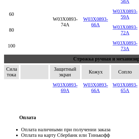
58A
W03X0893-
60
59A
W03X0893-
W03X0893-
74A
66A
W03X0893-
80
72A
W03X0893-
100
73A
Строжка ручная и механизи
Сила
Защитный
Кожух
Сопло
тока
экран
W03X0893-
W03X0893-
W03X0893-
69A
66A
65A
Оплата
Оплата наличными при получении заказа
Оплата на карту Сбербанк или Тинькофф