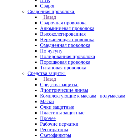
ПТК
Сварог
Сварочная проволока
Назад
Сварочная проволока
Алюминиевая проволока
Высоколегированная
Нержавеющая проволока
Омедненная проволока
По чугуну
Полированная проволока
Порошковая проволока
Титановая проволока
Средства защиты
Назад
Средства защиты
Диоптрические линзы
Комплектующие к маскам | полумаскам
Маски
Очки защитные
Пластины защитные
Прочее
Рабочие перчатки
Респираторы
Светофильтры