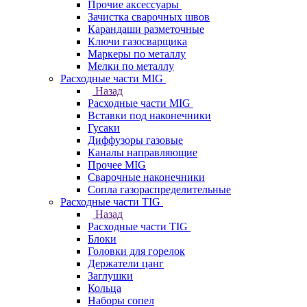
Прочие аксессуары
Зачистка сварочных швов
Карандаши разметочные
Ключи газосварщика
Маркеры по металлу
Мелки по металлу
Расходные части MIG
Назад
Расходные части MIG
Вставки под наконечники
Гусаки
Диффузоры газовые
Каналы направляющие
Прочее MIG
Сварочные наконечники
Сопла газораспределительные
Расходные части TIG
Назад
Расходные части TIG
Блоки
Головки для горелок
Держатели цанг
Заглушки
Кольца
Наборы сопел