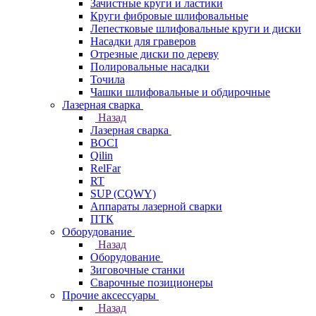
Зачистные круги и ластики
Круги фибровые шлифовальные
Лепестковые шлифовальные круги и диски
Насадки для граверов
Отрезные диски по дереву
Полировальные насадки
Точила
Чашки шлифовальные и обдирочные
Лазерная сварка
Назад
Лазерная сварка
BOCI
Qilin
RelFar
RT
SUP (CQWY)
Аппараты лазерной сварки
ПТК
Оборудование
Назад
Оборудование
Зиговочные станки
Сварочные позиционеры
Прочие аксессуары
Назад