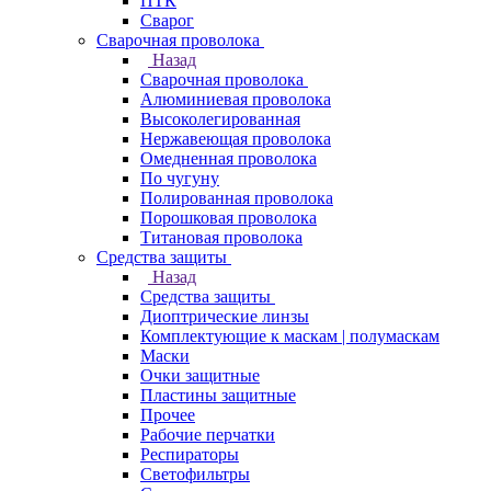
ПТК
Сварог
Сварочная проволока
Назад
Сварочная проволока
Алюминиевая проволока
Высоколегированная
Нержавеющая проволока
Омедненная проволока
По чугуну
Полированная проволока
Порошковая проволока
Титановая проволока
Средства защиты
Назад
Средства защиты
Диоптрические линзы
Комплектующие к маскам | полумаскам
Маски
Очки защитные
Пластины защитные
Прочее
Рабочие перчатки
Респираторы
Светофильтры