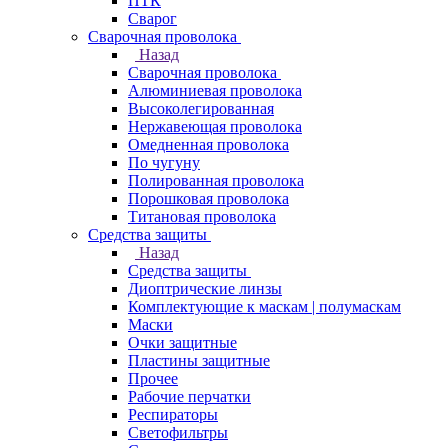
ПТК
Сварог
Сварочная проволока
Назад
Сварочная проволока
Алюминиевая проволока
Высоколегированная
Нержавеющая проволока
Омедненная проволока
По чугуну
Полированная проволока
Порошковая проволока
Титановая проволока
Средства защиты
Назад
Средства защиты
Диоптрические линзы
Комплектующие к маскам | полумаскам
Маски
Очки защитные
Пластины защитные
Прочее
Рабочие перчатки
Респираторы
Светофильтры