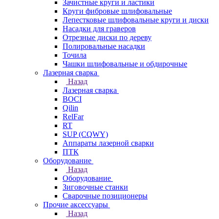
Зачистные круги и ластики
Круги фибровые шлифовальные
Лепестковые шлифовальные круги и диски
Насадки для граверов
Отрезные диски по дереву
Полировальные насадки
Точила
Чашки шлифовальные и обдирочные
Лазерная сварка
Назад
Лазерная сварка
BOCI
Qilin
RelFar
RT
SUP (CQWY)
Аппараты лазерной сварки
ПТК
Оборудование
Назад
Оборудование
Зиговочные станки
Сварочные позиционеры
Прочие аксессуары
Назад