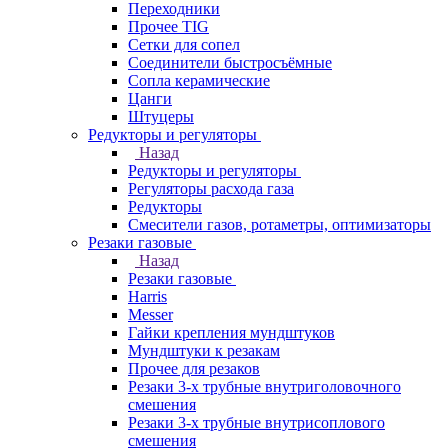
Переходники
Прочее TIG
Сетки для сопел
Соединители быстросъёмные
Сопла керамические
Цанги
Штуцеры
Редукторы и регуляторы
Назад
Редукторы и регуляторы
Регуляторы расхода газа
Редукторы
Смесители газов, ротаметры, оптимизаторы
Резаки газовые
Назад
Резаки газовые
Harris
Messer
Гайки крепления мундштуков
Мундштуки к резакам
Прочее для резаков
Резаки 3-х трубные внутриголовочного
смешения
Резаки 3-х трубные внутрисоплового
смешения