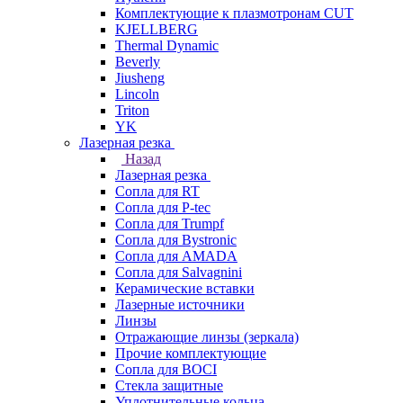
Комплектующие к плазмотронам CUT
KJELLBERG
Thermal Dynamic
Beverly
Jiusheng
Lincoln
Triton
YK
Лазерная резка
Назад
Лазерная резка
Сопла для RT
Сопла для P-tec
Сопла для Trumpf
Сопла для Bystronic
Сопла для AMADA
Сопла для Salvagnini
Керамические вставки
Лазерные источники
Линзы
Отражающие линзы (зеркала)
Прочие комплектующие
Сопла для BOCI
Стекла защитные
Уплотнительные кольца