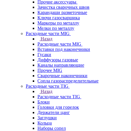
Прочие аксессуары
Зачистка сварочных швов
Карандаши разметочные
Ключи газосварщика
Маркеры по металлу
Мелки по металлу
Расходные части MIG
Назад
Расходные части MIG
Вставки под наконечники
Гусаки
Диффузоры газовые
Каналы направляющие
Прочее MIG
Сварочные наконечники
Сопла газораспределительные
Расходные части TIG
Назад
Расходные части TIG
Блоки
Головки для горелок
Держатели цанг
Заглушки
Кольца
Наборы сопел