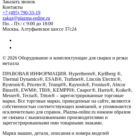
Заказать звонок
Контакты
+7 (495) 790-33-19
zakaz@plazma-online.ru
Пн. - Пт.: с 9:00 до 18:00
Москва, Алтуфьевское шоссе 37с24
© 2026 Оборудование и комплектующие для сварки и резки
металла
ПРАВОВАЯ ИНФОРМАЦИЯ. Hypertherm®, Kjellberg ®,
Thermal Dynamics®, ESAB®, Trafimet®, Lincoln Electric®,
Bystronic®, Pricetec®, Trumpf®, Raytools®, Fronius®, Abicor
Binzel®, EWM®, TBI®, KEMPPI®, Сварог®, Harris®, Koike®,
Messer®, Tecna®, Triton® – зарегистрированные торговые
марки. Все торговые марки, приведенные на сайте, являются
собственностью соответствующих компаний, и упоминаются
исключительно для справок. Plazma-online.ru никоим образом
не связана с вышеназванными производителями и
зарегистрированными ими товарными знаками.
Марки машин, детали, описания и номера моделей