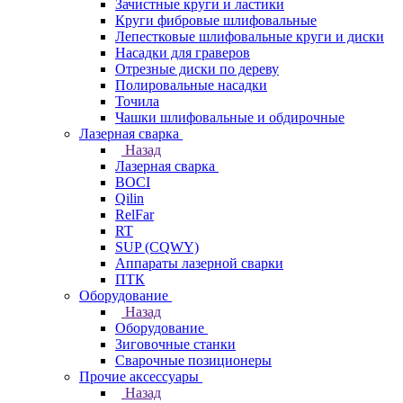
Зачистные круги и ластики
Круги фибровые шлифовальные
Лепестковые шлифовальные круги и диски
Насадки для граверов
Отрезные диски по дереву
Полировальные насадки
Точила
Чашки шлифовальные и обдирочные
Лазерная сварка
Назад
Лазерная сварка
BOCI
Qilin
RelFar
RT
SUP (CQWY)
Аппараты лазерной сварки
ПТК
Оборудование
Назад
Оборудование
Зиговочные станки
Сварочные позиционеры
Прочие аксессуары
Назад