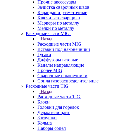
Прочие аксессуары
Зачистка сварочных швов
Карандаши разметочные
Ключи газосварщика
Маркеры по металлу
Мелки по металлу
Расходные части MIG
Назад
Расходные части MIG
Вставки под наконечники
Гусаки
Диффузоры газовые
Каналы направляющие
Прочее MIG
Сварочные наконечники
Сопла газораспределительные
Расходные части TIG
Назад
Расходные части TIG
Блоки
Головки для горелок
Держатели цанг
Заглушки
Кольца
Наборы сопел