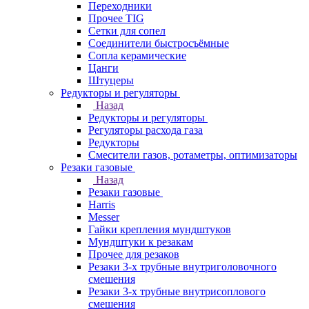
Переходники
Прочее TIG
Сетки для сопел
Соединители быстросъёмные
Сопла керамические
Цанги
Штуцеры
Редукторы и регуляторы
Назад
Редукторы и регуляторы
Регуляторы расхода газа
Редукторы
Смесители газов, ротаметры, оптимизаторы
Резаки газовые
Назад
Резаки газовые
Harris
Messer
Гайки крепления мундштуков
Мундштуки к резакам
Прочее для резаков
Резаки 3-х трубные внутриголовочного
смешения
Резаки 3-х трубные внутрисоплового
смешения