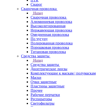
ПТК
Сварог
Сварочная проволока
Назад
Сварочная проволока
Алюминиевая проволока
Высоколегированная
Нержавеющая проволока
Омедненная проволока
По чугуну
Полированная проволока
Порошковая проволока
Титановая проволока
Средства защиты
Назад
Средства защиты
Диоптрические линзы
Комплектующие к маскам | полумаскам
Маски
Очки защитные
Пластины защитные
Прочее
Рабочие перчатки
Респираторы
Светофильтры