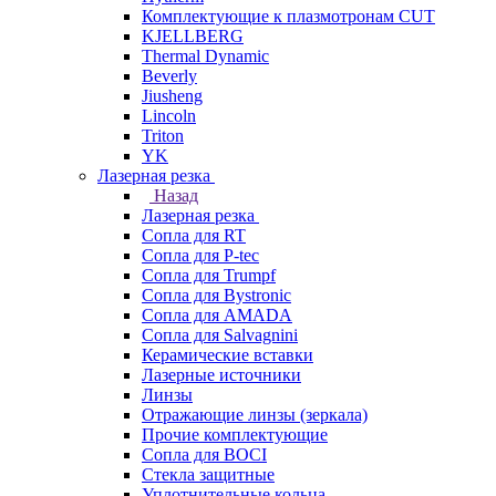
Комплектующие к плазмотронам CUT
KJELLBERG
Thermal Dynamic
Beverly
Jiusheng
Lincoln
Triton
YK
Лазерная резка
Назад
Лазерная резка
Сопла для RT
Сопла для P-tec
Сопла для Trumpf
Сопла для Bystronic
Сопла для AMADA
Сопла для Salvagnini
Керамические вставки
Лазерные источники
Линзы
Отражающие линзы (зеркала)
Прочие комплектующие
Сопла для BOCI
Стекла защитные
Уплотнительные кольца