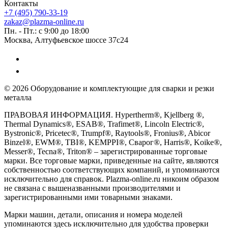
Контакты
+7 (495) 790-33-19
zakaz@plazma-online.ru
Пн. - Пт.: с 9:00 до 18:00
Москва, Алтуфьевское шоссе 37с24
© 2026 Оборудование и комплектующие для сварки и резки
металла
ПРАВОВАЯ ИНФОРМАЦИЯ. Hypertherm®, Kjellberg ®,
Thermal Dynamics®, ESAB®, Trafimet®, Lincoln Electric®,
Bystronic®, Pricetec®, Trumpf®, Raytools®, Fronius®, Abicor
Binzel®, EWM®, TBI®, KEMPPI®, Сварог®, Harris®, Koike®,
Messer®, Tecna®, Triton® – зарегистрированные торговые
марки. Все торговые марки, приведенные на сайте, являются
собственностью соответствующих компаний, и упоминаются
исключительно для справок. Plazma-online.ru никоим образом
не связана с вышеназванными производителями и
зарегистрированными ими товарными знаками.
Марки машин, детали, описания и номера моделей
упоминаются здесь исключительно для удобства проверки