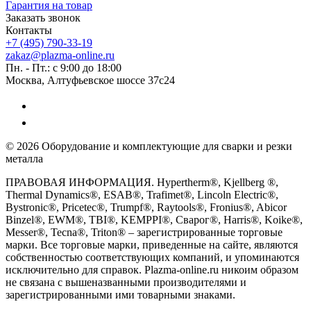
Гарантия на товар
Заказать звонок
Контакты
+7 (495) 790-33-19
zakaz@plazma-online.ru
Пн. - Пт.: с 9:00 до 18:00
Москва, Алтуфьевское шоссе 37с24
© 2026 Оборудование и комплектующие для сварки и резки
металла
ПРАВОВАЯ ИНФОРМАЦИЯ. Hypertherm®, Kjellberg ®,
Thermal Dynamics®, ESAB®, Trafimet®, Lincoln Electric®,
Bystronic®, Pricetec®, Trumpf®, Raytools®, Fronius®, Abicor
Binzel®, EWM®, TBI®, KEMPPI®, Сварог®, Harris®, Koike®,
Messer®, Tecna®, Triton® – зарегистрированные торговые
марки. Все торговые марки, приведенные на сайте, являются
собственностью соответствующих компаний, и упоминаются
исключительно для справок. Plazma-online.ru никоим образом
не связана с вышеназванными производителями и
зарегистрированными ими товарными знаками.