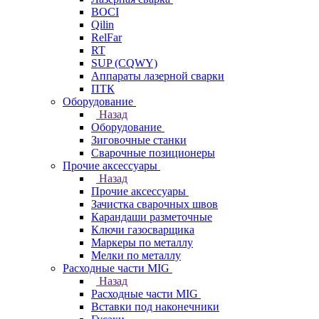
BOCI
Qilin
RelFar
RT
SUP (CQWY)
Аппараты лазерной сварки
ПТК
Оборудование
Назад
Оборудование
Зиговочные станки
Сварочные позиционеры
Прочие аксессуары
Назад
Прочие аксессуары
Зачистка сварочных швов
Карандаши разметочные
Ключи газосварщика
Маркеры по металлу
Мелки по металлу
Расходные части MIG
Назад
Расходные части MIG
Вставки под наконечники