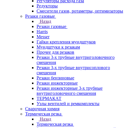
Регуляторы расхода газа
Редукторы
Смесители газов, ротаметры, оптимизаторы
Резаки газовые
Назад
Резаки газовые
Harris
Messer
Гайки крепления мундштуков
Мундштуки к резакам
Прочее для резаков
Резаки 3-х трубные внутриголовочного
смешения
Резаки 3-х трубные внутрисоплового
смешения
Резаки бензиновые
Резаки инжекторные
Резаки инжекторные 3-х трубные
внутриголовочного смешения
ТЕРМАКАТ
Узлы вентилей и ремкомплекты
Сварочная химия
Термическая резка
Назад
Термическая резка