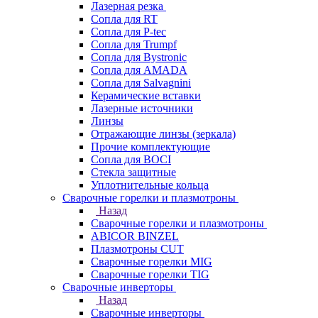
Лазерная резка
Сопла для RT
Сопла для P-tec
Сопла для Trumpf
Сопла для Bystronic
Сопла для AMADA
Сопла для Salvagnini
Керамические вставки
Лазерные источники
Линзы
Отражающие линзы (зеркала)
Прочие комплектующие
Сопла для BOCI
Стекла защитные
Уплотнительные кольца
Сварочные горелки и плазмотроны
Назад
Сварочные горелки и плазмотроны
ABICOR BINZEL
Плазмотроны CUT
Сварочные горелки MIG
Сварочные горелки TIG
Сварочные инверторы
Назад
Сварочные инверторы