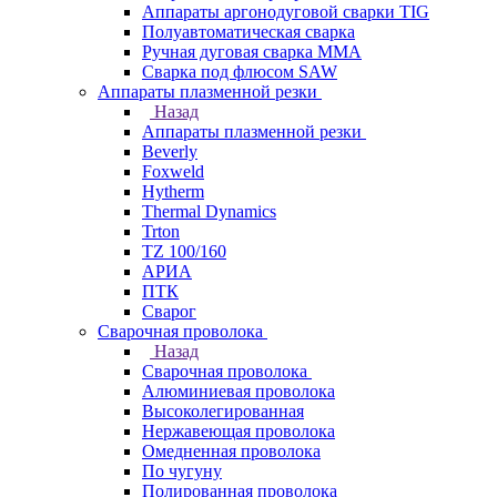
Аппараты аргонодуговой сварки TIG
Полуавтоматическая сварка
Ручная дуговая сварка MMA
Сварка под флюсом SAW
Аппараты плазменной резки
Назад
Аппараты плазменной резки
Beverly
Foxweld
Hytherm
Thermal Dynamics
Trton
TZ 100/160
АРИА
ПТК
Сварог
Сварочная проволока
Назад
Сварочная проволока
Алюминиевая проволока
Высоколегированная
Нержавеющая проволока
Омедненная проволока
По чугуну
Полированная проволока