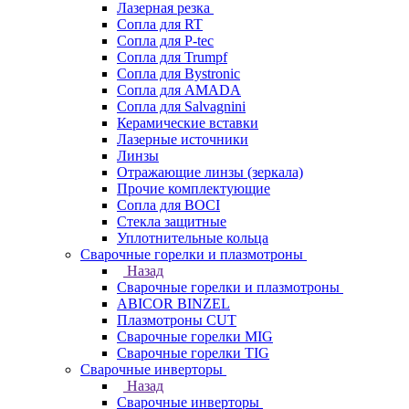
Лазерная резка
Сопла для RT
Сопла для P-tec
Сопла для Trumpf
Сопла для Bystronic
Сопла для AMADA
Сопла для Salvagnini
Керамические вставки
Лазерные источники
Линзы
Отражающие линзы (зеркала)
Прочие комплектующие
Сопла для BOCI
Стекла защитные
Уплотнительные кольца
Сварочные горелки и плазмотроны
Назад
Сварочные горелки и плазмотроны
ABICOR BINZEL
Плазмотроны CUT
Сварочные горелки MIG
Сварочные горелки TIG
Сварочные инверторы
Назад
Сварочные инверторы