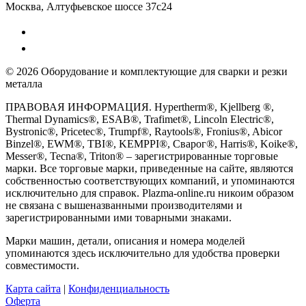
Москва, Алтуфьевское шоссе 37с24
© 2026 Оборудование и комплектующие для сварки и резки
металла
ПРАВОВАЯ ИНФОРМАЦИЯ. Hypertherm®, Kjellberg ®,
Thermal Dynamics®, ESAB®, Trafimet®, Lincoln Electric®,
Bystronic®, Pricetec®, Trumpf®, Raytools®, Fronius®, Abicor
Binzel®, EWM®, TBI®, KEMPPI®, Сварог®, Harris®, Koike®,
Messer®, Tecna®, Triton® – зарегистрированные торговые
марки. Все торговые марки, приведенные на сайте, являются
собственностью соответствующих компаний, и упоминаются
исключительно для справок. Plazma-online.ru никоим образом
не связана с вышеназванными производителями и
зарегистрированными ими товарными знаками.
Марки машин, детали, описания и номера моделей
упоминаются здесь исключительно для удобства проверки
совместимости.
Карта сайта
|
Конфиденциальность
Оферта