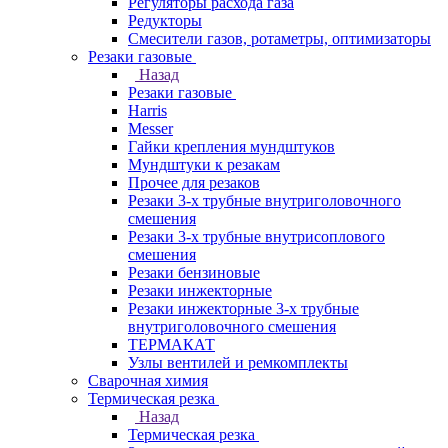
Регуляторы расхода газа
Редукторы
Смесители газов, ротаметры, оптимизаторы
Резаки газовые
Назад
Резаки газовые
Harris
Messer
Гайки крепления мундштуков
Мундштуки к резакам
Прочее для резаков
Резаки 3-х трубные внутриголовочного
смешения
Резаки 3-х трубные внутрисоплового
смешения
Резаки бензиновые
Резаки инжекторные
Резаки инжекторные 3-х трубные
внутриголовочного смешения
ТЕРМАКАТ
Узлы вентилей и ремкомплекты
Сварочная химия
Термическая резка
Назад
Термическая резка