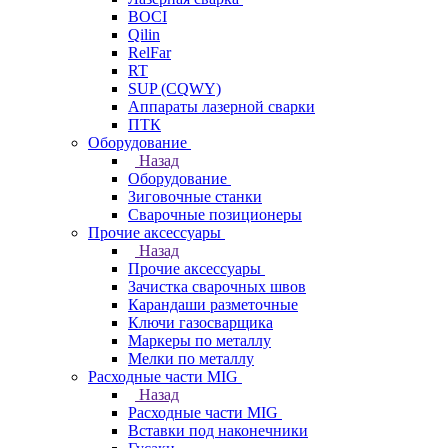
BOCI
Qilin
RelFar
RT
SUP (CQWY)
Аппараты лазерной сварки
ПТК
Оборудование
Назад
Оборудование
Зиговочные станки
Сварочные позиционеры
Прочие аксессуары
Назад
Прочие аксессуары
Зачистка сварочных швов
Карандаши разметочные
Ключи газосварщика
Маркеры по металлу
Мелки по металлу
Расходные части MIG
Назад
Расходные части MIG
Вставки под наконечники