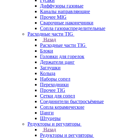
Гусаки
Диффузоры газовые
Каналы направляющие
Прочее MIG
Сварочные наконечники
Сопла газораспределительные
Расходные части TIG
Назад
Расходные части TIG
Блоки
Головки для горелок
Держатели цанг
Заглушки
Кольца
Наборы сопел
Переходники
Прочее TIG
Сетки для сопел
Соединители быстросъёмные
Сопла керамические
Цанги
Штуцеры
Редукторы и регуляторы
Назад
Редукторы и регуляторы