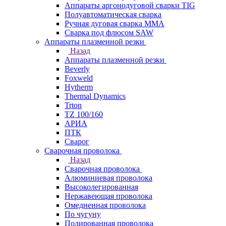
Аппараты аргонодуговой сварки TIG
Полуавтоматическая сварка
Ручная дуговая сварка MMA
Сварка под флюсом SAW
Аппараты плазменной резки
Назад
Аппараты плазменной резки
Beverly
Foxweld
Hytherm
Thermal Dynamics
Trton
TZ 100/160
АРИА
ПТК
Сварог
Сварочная проволока
Назад
Сварочная проволока
Алюминиевая проволока
Высоколегированная
Нержавеющая проволока
Омедненная проволока
По чугуну
Полированная проволока