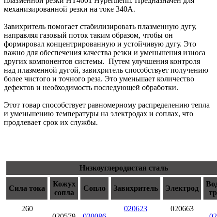
плазменной резки HT4001 Hypertherm. Предназначен для
механизированной резки на токе 340А.
Завихритель помогает стабилизировать плазменную дугу,
направляя газовый поток таким образом, чтобы он
формировал концентрированную и устойчивую дугу. Это
важно для обеспечения качества резки и уменьшения износа
других компонентов системы. Путем улучшения контроля
над плазменной дугой, завихритель способствует получению
более чистого и точного реза. Это уменьшает количество
дефектов и необходимость последующей обработки.
Этот товар способствует равномерному распределению тепла
и уменьшению температуры на электродах и соплах, что
продлевает срок их службы.
Низкоуглеродистая сталь
Кожух
Во
Сила тока
Сопло
Завихритель
Электрод
сопла
тр
260
020623
020663
020579
020086
02