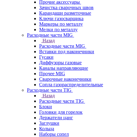
Прочие аксессуары
Зачистка сварочных швов
Карандаши разметочные
Ключи газосварщика
Маркеры по металлу
Мелки по металлу
Расходные части MIG
Назад
Расходные части MIG
Вставки под наконечники
Гусаки
Диффузоры газовые
Каналы направляющие
Прочее MIG
Сварочные наконечники
Сопла газораспределительные
Расходные части TIG
Назад
Расходные части TIG
Блоки
Головки для горелок
Держатели цанг
Заглушки
Кольца
Наборы сопел