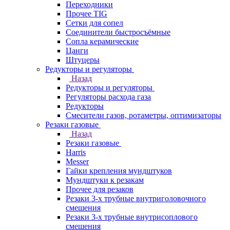
Переходники
Прочее TIG
Сетки для сопел
Соединители быстросъёмные
Сопла керамические
Цанги
Штуцеры
Редукторы и регуляторы
Назад
Редукторы и регуляторы
Регуляторы расхода газа
Редукторы
Смесители газов, ротаметры, оптимизаторы
Резаки газовые
Назад
Резаки газовые
Harris
Messer
Гайки крепления мундштуков
Мундштуки к резакам
Прочее для резаков
Резаки 3-х трубные внутриголовочного
смешения
Резаки 3-х трубные внутрисоплового
смешения