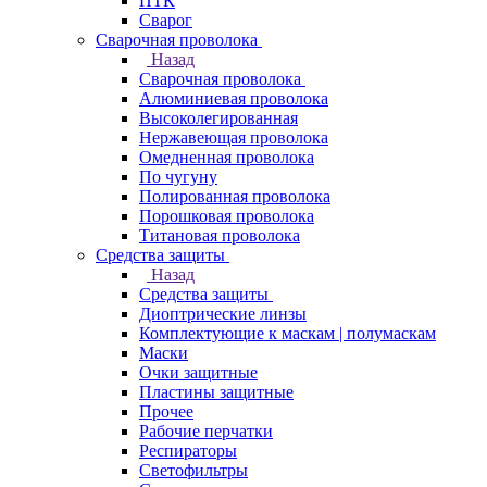
ПТК
Сварог
Сварочная проволока
Назад
Сварочная проволока
Алюминиевая проволока
Высоколегированная
Нержавеющая проволока
Омедненная проволока
По чугуну
Полированная проволока
Порошковая проволока
Титановая проволока
Средства защиты
Назад
Средства защиты
Диоптрические линзы
Комплектующие к маскам | полумаскам
Маски
Очки защитные
Пластины защитные
Прочее
Рабочие перчатки
Респираторы
Светофильтры