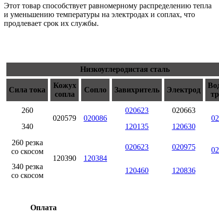
Этот товар способствует равномерному распределению тепла
и уменьшению температуры на электродах и соплах, что
продлевает срок их службы.
Низкоуглеродистая сталь
Кожух
Во
Сила тока
Сопло
Завихритель
Электрод
сопла
тр
260
020623
020663
020579
020086
02
340
120135
120630
260 резка
020623
020975
02
со скосом
120390
120384
340 резка
120460
120836
со скосом
Оплата