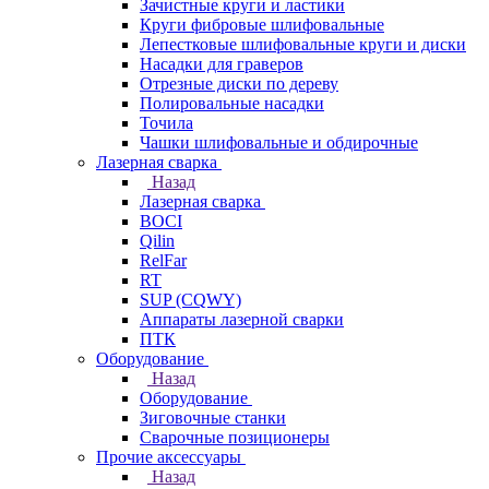
Зачистные круги и ластики
Круги фибровые шлифовальные
Лепестковые шлифовальные круги и диски
Насадки для граверов
Отрезные диски по дереву
Полировальные насадки
Точила
Чашки шлифовальные и обдирочные
Лазерная сварка
Назад
Лазерная сварка
BOCI
Qilin
RelFar
RT
SUP (CQWY)
Аппараты лазерной сварки
ПТК
Оборудование
Назад
Оборудование
Зиговочные станки
Сварочные позиционеры
Прочие аксессуары
Назад