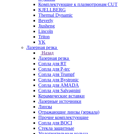
Комплектующие к плазмотронам CUT
KJELLBERG
Thermal Dynamic
Beverly
Jiusheng
Lincoln
Triton
YK
Лазерная резка
Назад
Лазерная резка
Сопла для RT
Сопла для P-tec
Сопла для Trumpf
Сопла для Bystronic
Сопла для AMADA
Сопла для Salvagnini
Керамические вставки
Лазерные источники
Линзы
Отражающие линзы (зеркала)
Прочие комплектующие
Сопла для BOCI
Стекла защитные
Уплотнительные кольца