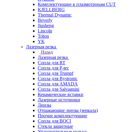
Комплектующие к плазмотронам CUT
KJELLBERG
Thermal Dynamic
Beverly
Jiusheng
Lincoln
Triton
YK
Лазерная резка
Назад
Лазерная резка
Сопла для RT
Сопла для P-tec
Сопла для Trumpf
Сопла для Bystronic
Сопла для AMADA
Сопла для Salvagnini
Керамические вставки
Лазерные источники
Линзы
Отражающие линзы (зеркала)
Прочие комплектующие
Сопла для BOCI
Стекла защитные
Уплотнительные кольца