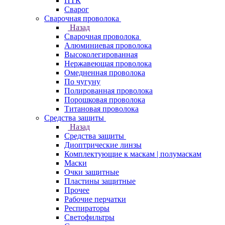
ПТК
Сварог
Сварочная проволока
Назад
Сварочная проволока
Алюминиевая проволока
Высоколегированная
Нержавеющая проволока
Омедненная проволока
По чугуну
Полированная проволока
Порошковая проволока
Титановая проволока
Средства защиты
Назад
Средства защиты
Диоптрические линзы
Комплектующие к маскам | полумаскам
Маски
Очки защитные
Пластины защитные
Прочее
Рабочие перчатки
Респираторы
Светофильтры