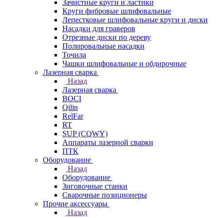
Зачистные круги и ластики
Круги фибровые шлифовальные
Лепестковые шлифовальные круги и диски
Насадки для граверов
Отрезные диски по дереву
Полировальные насадки
Точила
Чашки шлифовальные и обдирочные
Лазерная сварка
Назад
Лазерная сварка
BOCI
Qilin
RelFar
RT
SUP (CQWY)
Аппараты лазерной сварки
ПТК
Оборудование
Назад
Оборудование
Зиговочные станки
Сварочные позиционеры
Прочие аксессуары
Назад