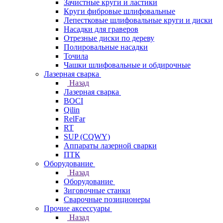
Зачистные круги и ластики
Круги фибровые шлифовальные
Лепестковые шлифовальные круги и диски
Насадки для граверов
Отрезные диски по дереву
Полировальные насадки
Точила
Чашки шлифовальные и обдирочные
Лазерная сварка
Назад
Лазерная сварка
BOCI
Qilin
RelFar
RT
SUP (CQWY)
Аппараты лазерной сварки
ПТК
Оборудование
Назад
Оборудование
Зиговочные станки
Сварочные позиционеры
Прочие аксессуары
Назад