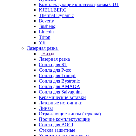
Комплектующие к плазмотронам CUT
KJELLBERG
Thermal Dynamic
Beverly
Jiusheng
Lincoln
Triton
YK
Лазерная резка
Назад
Лазерная резка
Сопла для RT
Сопла для P-tec
Сопла для Trumpf
Сопла для Bystronic
Сопла для AMADA
Сопла для Salvagnini
Керамические вставки
Лазерные источники
Линзы
Отражающие линзы (зеркала)
Прочие комплектующие
Сопла для BOCI
Стекла защитные
Уплотнительные кольца