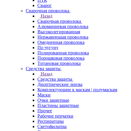
ПТК
Сварог
Сварочная проволока
Назад
Сварочная проволока
Алюминиевая проволока
Высоколегированная
Нержавеющая проволока
Омедненная проволока
По чугуну
Полированная проволока
Порошковая проволока
Титановая проволока
Средства защиты
Назад
Средства защиты
Диоптрические линзы
Комплектующие к маскам | полумаскам
Маски
Очки защитные
Пластины защитные
Прочее
Рабочие перчатки
Респираторы
Светофильтры