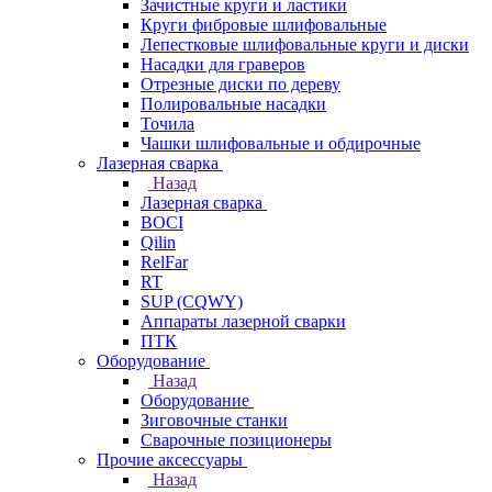
Зачистные круги и ластики
Круги фибровые шлифовальные
Лепестковые шлифовальные круги и диски
Насадки для граверов
Отрезные диски по дереву
Полировальные насадки
Точила
Чашки шлифовальные и обдирочные
Лазерная сварка
Назад
Лазерная сварка
BOCI
Qilin
RelFar
RT
SUP (CQWY)
Аппараты лазерной сварки
ПТК
Оборудование
Назад
Оборудование
Зиговочные станки
Сварочные позиционеры
Прочие аксессуары
Назад