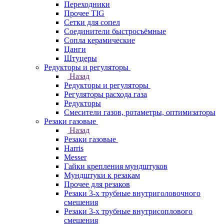
Переходники
Прочее TIG
Сетки для сопел
Соединители быстросъёмные
Сопла керамические
Цанги
Штуцеры
Редукторы и регуляторы
Назад
Редукторы и регуляторы
Регуляторы расхода газа
Редукторы
Смесители газов, ротаметры, оптимизаторы
Резаки газовые
Назад
Резаки газовые
Harris
Messer
Гайки крепления мундштуков
Мундштуки к резакам
Прочее для резаков
Резаки 3-х трубные внутриголовочного
смешения
Резаки 3-х трубные внутрисоплового
смешения