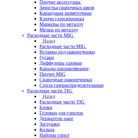
Прочие аксессуары
Зачистка сварочных швов
Карандаши разметочные
Ключи газосварщика
Маркеры по металлу
Мелки по металлу
Расходные части MIG
Назад
Расходные части MIG
Вставки под наконечники
Гусаки
Диффузоры газовые
Каналы направляющие
Прочее MIG
Сварочные наконечники
Сопла газораспределительные
Расходные части TIG
Назад
Расходные части TIG
Блоки
Головки для горелок
Держатели цанг
Заглушки
Кольца
Наборы сопел