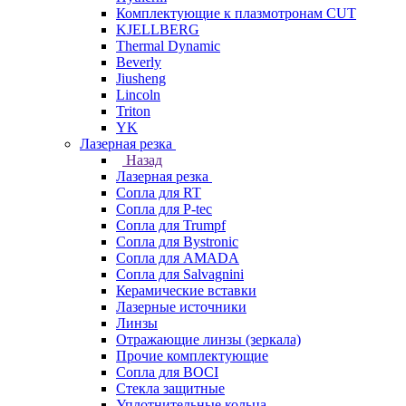
Комплектующие к плазмотронам CUT
KJELLBERG
Thermal Dynamic
Beverly
Jiusheng
Lincoln
Triton
YK
Лазерная резка
Назад
Лазерная резка
Сопла для RT
Сопла для P-tec
Сопла для Trumpf
Сопла для Bystronic
Сопла для AMADA
Сопла для Salvagnini
Керамические вставки
Лазерные источники
Линзы
Отражающие линзы (зеркала)
Прочие комплектующие
Сопла для BOCI
Стекла защитные
Уплотнительные кольца