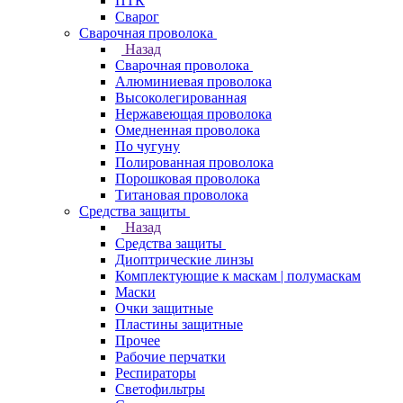
ПТК
Сварог
Сварочная проволока
Назад
Сварочная проволока
Алюминиевая проволока
Высоколегированная
Нержавеющая проволока
Омедненная проволока
По чугуну
Полированная проволока
Порошковая проволока
Титановая проволока
Средства защиты
Назад
Средства защиты
Диоптрические линзы
Комплектующие к маскам | полумаскам
Маски
Очки защитные
Пластины защитные
Прочее
Рабочие перчатки
Респираторы
Светофильтры