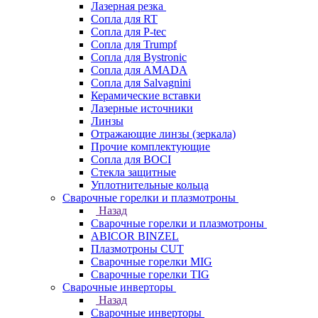
Лазерная резка
Сопла для RT
Сопла для P-tec
Сопла для Trumpf
Сопла для Bystronic
Сопла для AMADA
Сопла для Salvagnini
Керамические вставки
Лазерные источники
Линзы
Отражающие линзы (зеркала)
Прочие комплектующие
Сопла для BOCI
Стекла защитные
Уплотнительные кольца
Сварочные горелки и плазмотроны
Назад
Сварочные горелки и плазмотроны
ABICOR BINZEL
Плазмотроны CUT
Сварочные горелки MIG
Сварочные горелки TIG
Сварочные инверторы
Назад
Сварочные инверторы