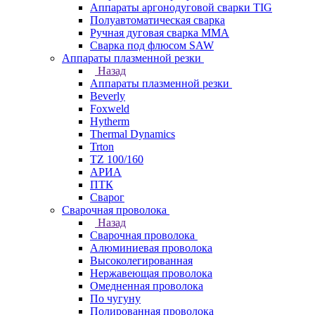
Аппараты аргонодуговой сварки TIG
Полуавтоматическая сварка
Ручная дуговая сварка MMA
Сварка под флюсом SAW
Аппараты плазменной резки
Назад
Аппараты плазменной резки
Beverly
Foxweld
Hytherm
Thermal Dynamics
Trton
TZ 100/160
АРИА
ПТК
Сварог
Сварочная проволока
Назад
Сварочная проволока
Алюминиевая проволока
Высоколегированная
Нержавеющая проволока
Омедненная проволока
По чугуну
Полированная проволока