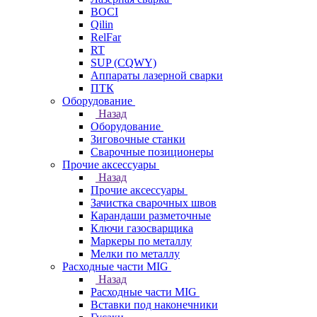
BOCI
Qilin
RelFar
RT
SUP (CQWY)
Аппараты лазерной сварки
ПТК
Оборудование
Назад
Оборудование
Зиговочные станки
Сварочные позиционеры
Прочие аксессуары
Назад
Прочие аксессуары
Зачистка сварочных швов
Карандаши разметочные
Ключи газосварщика
Маркеры по металлу
Мелки по металлу
Расходные части MIG
Назад
Расходные части MIG
Вставки под наконечники