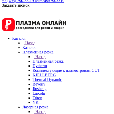
+7 (495) 790-33-19
tel:+74957903319
Заказать звонок
Каталог
Назад
Каталог
Плазменная резка
Назад
Плазменная резка
Hytherm
Комплектующие к плазмотронам CUT
KJELLBERG
Thermal Dynamic
Beverly
Jiusheng
Lincoln
Triton
YK
Лазерная резка
Назад