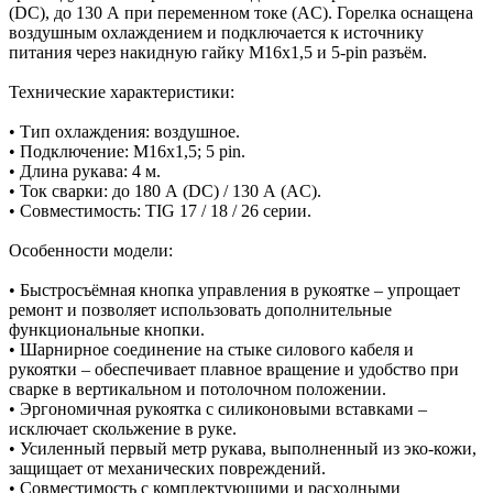
(DC), до 130 А при переменном токе (AC). Горелка оснащена
воздушным охлаждением и подключается к источнику
питания через накидную гайку M16х1,5 и 5-pin разъём.
Технические характеристики:
• Тип охлаждения: воздушное.
• Подключение: M16х1,5; 5 pin.
• Длина рукава: 4 м.
• Ток сварки: до 180 А (DC) / 130 А (AC).
• Совместимость: TIG 17 / 18 / 26 серии.
Особенности модели:
• Быстросъёмная кнопка управления в рукоятке – упрощает
ремонт и позволяет использовать дополнительные
функциональные кнопки.
• Шарнирное соединение на стыке силового кабеля и
рукоятки – обеспечивает плавное вращение и удобство при
сварке в вертикальном и потолочном положении.
• Эргономичная рукоятка с силиконовыми вставками –
исключает скольжение в руке.
• Усиленный первый метр рукава, выполненный из эко-кожи,
защищает от механических повреждений.
• Совместимость с комплектующими и расходными