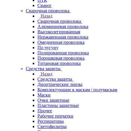
ПТК
Сварог
Сварочная проволока
Назад
Сварочная проволока
Алюминиевая проволока
Высоколегированная
Нержавеющая проволока
Омедненная проволока
По чугуну
Полированная проволока
Порошковая проволока
Титановая проволока
Средства защиты
Назад
Средства защиты
Диоптрические линзы
Комплектующие к маскам | полумаскам
Маски
Очки защитные
Пластины защитные
Прочее
Рабочие перчатки
Респираторы
Светофильтры