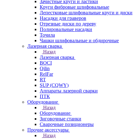
Зачистные круги и ластики
Круги фибровые шлифовальные
Лепестковые шлифовальные круги и диски
Насадки для граверов
Отрезные диски по дереву
Полировальные насадки
Точила
Чашки шлифовальные и обдирочные
Лазерная сварка
Назад
Лазерная сварка
BOCI
Qilin
RelFar
RT
SUP (CQWY)
Аппараты лазерной сварки
ПТК
Оборудование
Назад
Оборудование
Зиговочные станки
Сварочные позиционеры
Прочие аксессуары
Назад