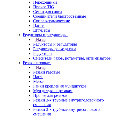
Переходники
Прочее TIG
Сетки для сопел
Соединители быстросъёмные
Сопла керамические
Цанги
Штуцеры
Редукторы и регуляторы
Назад
Редукторы и регуляторы
Регуляторы расхода газа
Редукторы
Смесители газов, ротаметры, оптимизаторы
Резаки газовые
Назад
Резаки газовые
Harris
Messer
Гайки крепления мундштуков
Мундштуки к резакам
Прочее для резаков
Резаки 3-х трубные внутриголовочного
смешения
Резаки 3-х трубные внутрисоплового
смешения