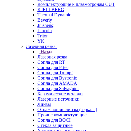
Комплектующие к плазмотронам CUT
KJELLBERG
Thermal Dynamic
Beverly
Jiusheng
Lincoln
Triton
YK
Лазерная резка
Назад
Лазерная резка
Сопла для RT
Сопла для P-tec
Сопла для Trumpf
Сопла для Bystronic
Сопла для AMADA
Сопла для Salvagnini
Керамические вставки
Лазерные источники
Линзы
Отражающие линзы (зеркала)
Прочие комплектующие
Сопла для BOCI
Стекла защитные
Уплотнительные кольца