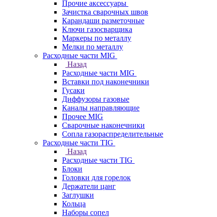
Прочие аксессуары
Зачистка сварочных швов
Карандаши разметочные
Ключи газосварщика
Маркеры по металлу
Мелки по металлу
Расходные части MIG
Назад
Расходные части MIG
Вставки под наконечники
Гусаки
Диффузоры газовые
Каналы направляющие
Прочее MIG
Сварочные наконечники
Сопла газораспределительные
Расходные части TIG
Назад
Расходные части TIG
Блоки
Головки для горелок
Держатели цанг
Заглушки
Кольца
Наборы сопел