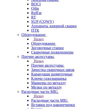
BOCI
Qilin
RelFar
RT
SUP (CQWY)
Аппараты лазерной сварки
ПТК
Оборудование
Назад
Оборудование
Зиговочные станки
Сварочные позиционеры
Прочие аксессуары
Назад
Прочие аксессуары
Зачистка сварочных швов
Карандаши разметочные
Ключи газосварщика
Маркеры по металлу
Мелки по металлу
Расходные части MIG
Назад
Расходные части MIG
Вставки под наконечники