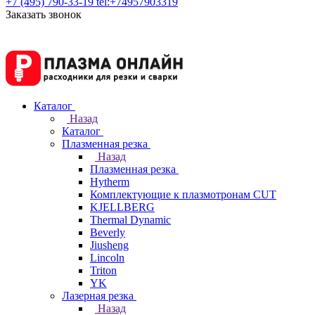
+7 (495) 790-33-19
tel:+74957903319
Заказать звонок
Каталог
Назад
Каталог
Плазменная резка
Назад
Плазменная резка
Hytherm
Комплектующие к плазмотронам CUT
KJELLBERG
Thermal Dynamic
Beverly
Jiusheng
Lincoln
Triton
YK
Лазерная резка
Назад