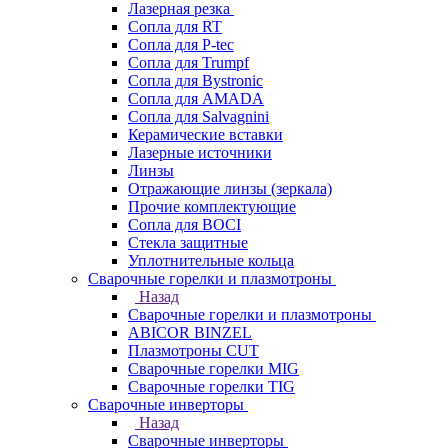
Лазерная резка
Сопла для RT
Сопла для P-tec
Сопла для Trumpf
Сопла для Bystronic
Сопла для AMADA
Сопла для Salvagnini
Керамические вставки
Лазерные источники
Линзы
Отражающие линзы (зеркала)
Прочие комплектующие
Сопла для BOCI
Стекла защитные
Уплотнительные кольца
Сварочные горелки и плазмотроны
Назад
Сварочные горелки и плазмотроны
ABICOR BINZEL
Плазмотроны CUT
Сварочные горелки MIG
Сварочные горелки TIG
Сварочные инверторы
Назад
Сварочные инверторы