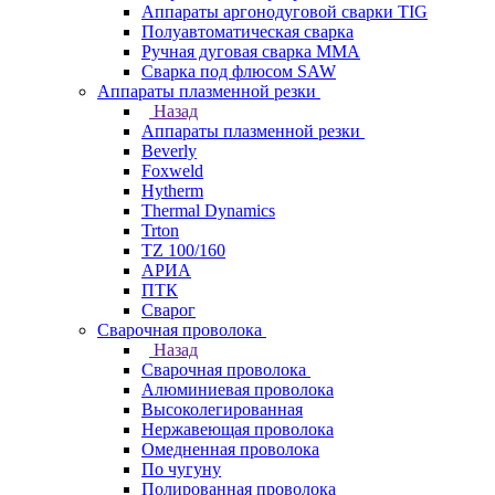
Аппараты аргонодуговой сварки TIG
Полуавтоматическая сварка
Ручная дуговая сварка MMA
Сварка под флюсом SAW
Аппараты плазменной резки
Назад
Аппараты плазменной резки
Beverly
Foxweld
Hytherm
Thermal Dynamics
Trton
TZ 100/160
АРИА
ПТК
Сварог
Сварочная проволока
Назад
Сварочная проволока
Алюминиевая проволока
Высоколегированная
Нержавеющая проволока
Омедненная проволока
По чугуну
Полированная проволока