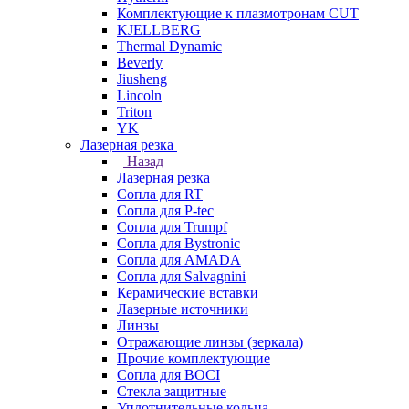
Комплектующие к плазмотронам CUT
KJELLBERG
Thermal Dynamic
Beverly
Jiusheng
Lincoln
Triton
YK
Лазерная резка
Назад
Лазерная резка
Сопла для RT
Сопла для P-tec
Сопла для Trumpf
Сопла для Bystronic
Сопла для AMADA
Сопла для Salvagnini
Керамические вставки
Лазерные источники
Линзы
Отражающие линзы (зеркала)
Прочие комплектующие
Сопла для BOCI
Стекла защитные
Уплотнительные кольца