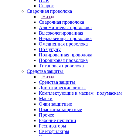
ПТК
Сварог
Сварочная проволока
Назад
Сварочная проволока
Алюминиевая проволока
Высоколегированная
Нержавеющая проволока
Омедненная проволока
По чугуну
Полированная проволока
Порошковая проволока
Титановая проволока
Средства защиты
Назад
Средства защиты
Диоптрические линзы
Комплектующие к маскам | полумаскам
Маски
Очки защитные
Пластины защитные
Прочее
Рабочие перчатки
Респираторы
Светофильтры