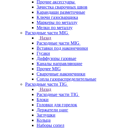
Прочие аксессуары
Зачистка сварочных швов
Карандаши разметочные
Ключи газосварщика
Маркеры по металлу
Мелки по металлу
Расходные части MIG
Назад
Расходные части MIG
Вставки под наконечники
Гусаки
Диффузоры газовые
Каналы направляющие
Прочее MIG
Сварочные наконечники
Сопла газораспределительные
Расходные части TIG
Назад
Расходные части TIG
Блоки
Головки для горелок
Держатели цанг
Заглушки
Кольца
Наборы сопел