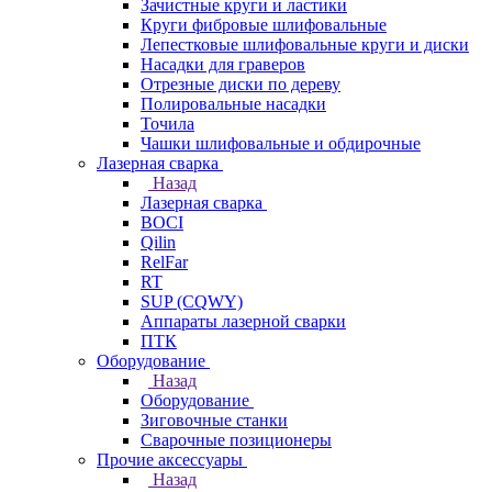
Зачистные круги и ластики
Круги фибровые шлифовальные
Лепестковые шлифовальные круги и диски
Насадки для граверов
Отрезные диски по дереву
Полировальные насадки
Точила
Чашки шлифовальные и обдирочные
Лазерная сварка
Назад
Лазерная сварка
BOCI
Qilin
RelFar
RT
SUP (CQWY)
Аппараты лазерной сварки
ПТК
Оборудование
Назад
Оборудование
Зиговочные станки
Сварочные позиционеры
Прочие аксессуары
Назад