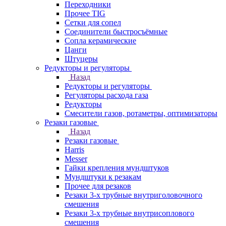
Переходники
Прочее TIG
Сетки для сопел
Соединители быстросъёмные
Сопла керамические
Цанги
Штуцеры
Редукторы и регуляторы
Назад
Редукторы и регуляторы
Регуляторы расхода газа
Редукторы
Смесители газов, ротаметры, оптимизаторы
Резаки газовые
Назад
Резаки газовые
Harris
Messer
Гайки крепления мундштуков
Мундштуки к резакам
Прочее для резаков
Резаки 3-х трубные внутриголовочного
смешения
Резаки 3-х трубные внутрисоплового
смешения