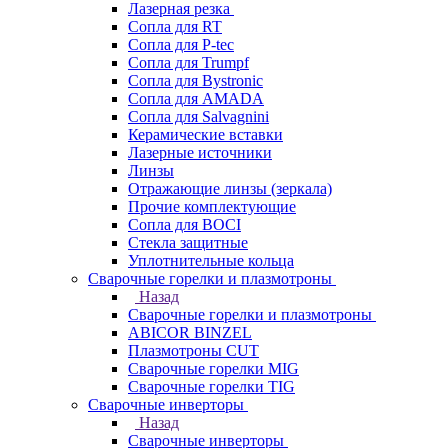
Лазерная резка
Сопла для RT
Сопла для P-tec
Сопла для Trumpf
Сопла для Bystronic
Сопла для AMADA
Сопла для Salvagnini
Керамические вставки
Лазерные источники
Линзы
Отражающие линзы (зеркала)
Прочие комплектующие
Сопла для BOCI
Стекла защитные
Уплотнительные кольца
Сварочные горелки и плазмотроны
Назад
Сварочные горелки и плазмотроны
ABICOR BINZEL
Плазмотроны CUT
Сварочные горелки MIG
Сварочные горелки TIG
Сварочные инверторы
Назад
Сварочные инверторы