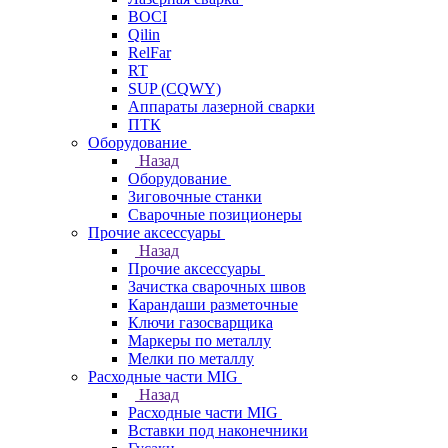
BOCI
Qilin
RelFar
RT
SUP (CQWY)
Аппараты лазерной сварки
ПТК
Оборудование
Назад
Оборудование
Зиговочные станки
Сварочные позиционеры
Прочие аксессуары
Назад
Прочие аксессуары
Зачистка сварочных швов
Карандаши разметочные
Ключи газосварщика
Маркеры по металлу
Мелки по металлу
Расходные части MIG
Назад
Расходные части MIG
Вставки под наконечники