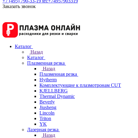
+7 (495) 790-33-19
tel:+74957903319
Заказать звонок
Каталог
Назад
Каталог
Плазменная резка
Назад
Плазменная резка
Hytherm
Комплектующие к плазмотронам CUT
KJELLBERG
Thermal Dynamic
Beverly
Jiusheng
Lincoln
Triton
YK
Лазерная резка
Назад