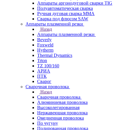
Аппараты аргонодуговой сварки TIG
Полуавтоматическая сварка
Ручная дуговая сварка MMA
Сварка под флюсом SAW
Аппараты плазменной резки
Назад
Аппараты плазменной резки
Beverly
Foxweld
Hytherm
Thermal Dynamics
Trton
TZ 100/160
АРИА
ПТК
Сварог
Сварочная проволока
Назад
Сварочная проволока
Алюминиевая проволока
Высоколегированная
Нержавеющая проволока
Омедненная проволока
По чугуну
Полированная проволока