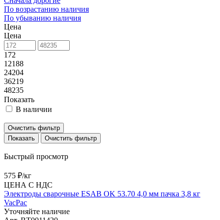
Сначала дорогие
По возрастанию наличия
По убыванию наличия
Цена
Цена
172
12188
24204
36219
48235
Показать
В наличии
Очистить фильтр
Очистить фильтр
Быстрый просмотр
575 ₽/
кг
ЦЕНА С НДС
Электроды сварочные ESAB OK 53.70 4,0 мм пачка 3,8 кг
VacPac
Уточняйте наличие