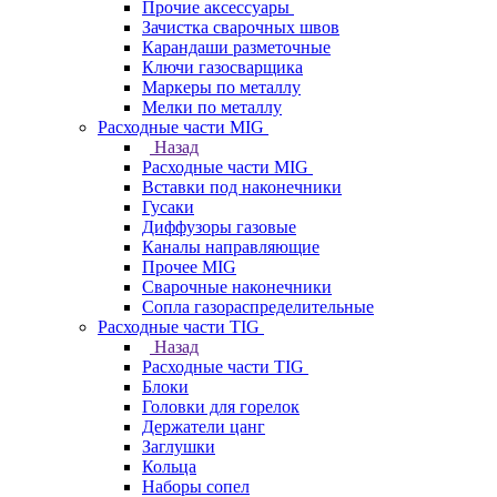
Прочие аксессуары
Зачистка сварочных швов
Карандаши разметочные
Ключи газосварщика
Маркеры по металлу
Мелки по металлу
Расходные части MIG
Назад
Расходные части MIG
Вставки под наконечники
Гусаки
Диффузоры газовые
Каналы направляющие
Прочее MIG
Сварочные наконечники
Сопла газораспределительные
Расходные части TIG
Назад
Расходные части TIG
Блоки
Головки для горелок
Держатели цанг
Заглушки
Кольца
Наборы сопел