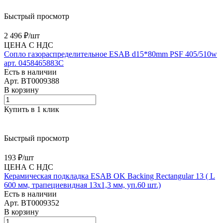
Быстрый просмотр
2 496 ₽/
шт
ЦЕНА С НДС
Сопло газораспределительное ESAB d15*80mm PSF 405/510w
арт. 0458465883C
Есть в наличии
Арт.
BT0009388
В корзину
Купить в 1 клик
Быстрый просмотр
193 ₽/
шт
ЦЕНА С НДС
Керамическая подкладка ESAB OK Backing Rectangular 13 ( L
600 мм, трапециевидная 13х1,3 мм, уп.60 шт.)
Есть в наличии
Арт.
BT0009352
В корзину