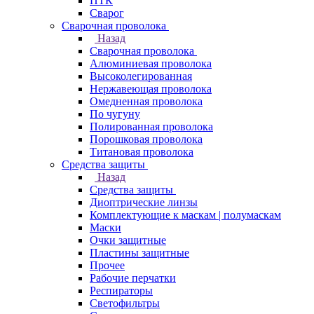
ПТК
Сварог
Сварочная проволока
Назад
Сварочная проволока
Алюминиевая проволока
Высоколегированная
Нержавеющая проволока
Омедненная проволока
По чугуну
Полированная проволока
Порошковая проволока
Титановая проволока
Средства защиты
Назад
Средства защиты
Диоптрические линзы
Комплектующие к маскам | полумаскам
Маски
Очки защитные
Пластины защитные
Прочее
Рабочие перчатки
Респираторы
Светофильтры