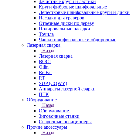
Зачистные круги и ластики
Круги фибровые шлифовальные
Лепестковые шлифовальные круги и диски
Насадки для граверов
Отрезные диски по дереву
Полировальные насадки
Точила
Чашки шлифовальные и обдирочные
Лазерная сварка
Назад
Лазерная сварка
BOCI
Qilin
RelFar
RT
SUP (CQWY)
Аппараты лазерной сварки
ПТК
Оборудование
Назад
Оборудование
Зиговочные станки
Сварочные позиционеры
Прочие аксессуары
Назад