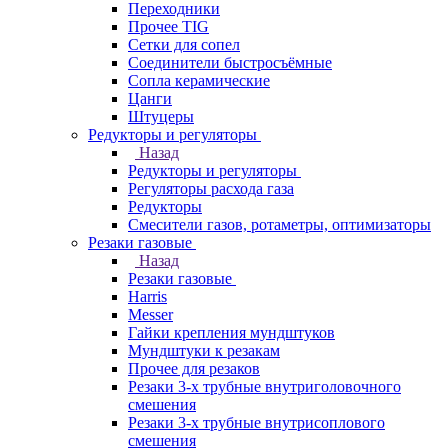
Переходники
Прочее TIG
Сетки для сопел
Соединители быстросъёмные
Сопла керамические
Цанги
Штуцеры
Редукторы и регуляторы
Назад
Редукторы и регуляторы
Регуляторы расхода газа
Редукторы
Смесители газов, ротаметры, оптимизаторы
Резаки газовые
Назад
Резаки газовые
Harris
Messer
Гайки крепления мундштуков
Мундштуки к резакам
Прочее для резаков
Резаки 3-х трубные внутриголовочного
смешения
Резаки 3-х трубные внутрисоплового
смешения