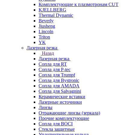
Комплектующие к плазмотронам CUT
KJELLBERG
Thermal Dynamic
Beverly
Jiusheng
Lincoln
Triton
YK
Лазерная резка
Назад
Лазерная резка
Сопла для RT
Сопла для P-tec
Сопла для Trumpf
Сопла для Bystronic
Сопла для AMADA
Сопла для Salvagnini
Керамические вставки
Лазерные источники
Линзы
Отражающие линзы (зеркала)
Прочие комплектующие
Сопла для BOCI
Стекла защитные
Уплотнительные кольца