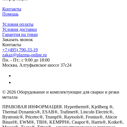
Контакты
Помощь
Условия оплаты
Условия доставки
Гарантия на товар
Заказать звонок
Контакты
+7 (495) 790-33-19
zakaz@plazma-online.ru
Пн. - Пт.: с 9:00 до 18:00
Москва, Алтуфьевское шоссе 37с24
© 2026 Оборудование и комплектующие для сварки и резки
металла
ПРАВОВАЯ ИНФОРМАЦИЯ. Hypertherm®, Kjellberg ®,
Thermal Dynamics®, ESAB®, Trafimet®, Lincoln Electric®,
Bystronic®, Pricetec®, Trumpf®, Raytools®, Fronius®, Abicor
Binzel®, EWM®, TBI®, KEMPPI®, Сварог®, Harris®, Koike®,