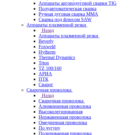
Аппараты аргонодуговой сварки TIG
Полуавтоматическая сварка
Ручная дуговая сварка MMA
Сварка под флюсом SAW
Аппараты плазменной резки
Назад
Аппараты плазменной резки
Beverly
Foxweld
Hytherm
Thermal Dynamics
Trton
TZ 100/160
АРИА
ПТК
Сварог
Сварочная проволока
Назад
Сварочная проволока
Алюминиевая проволока
Высоколегированная
Нержавеющая проволока
Омедненная проволока
По чугуну
Полированная проволока