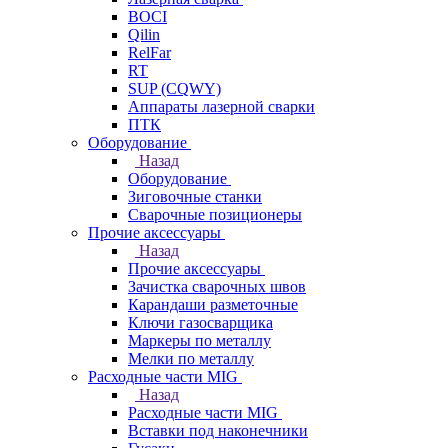
BOCI
Qilin
RelFar
RT
SUP (CQWY)
Аппараты лазерной сварки
ПТК
Оборудование
Назад
Оборудование
Зиговочные станки
Сварочные позиционеры
Прочие аксессуары
Назад
Прочие аксессуары
Зачистка сварочных швов
Карандаши разметочные
Ключи газосварщика
Маркеры по металлу
Мелки по металлу
Расходные части MIG
Назад
Расходные части MIG
Вставки под наконечники