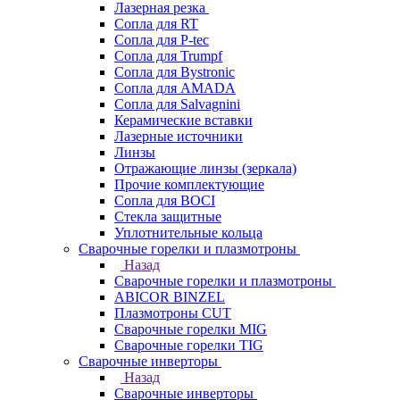
Лазерная резка
Сопла для RT
Сопла для P-tec
Сопла для Trumpf
Сопла для Bystronic
Сопла для AMADA
Сопла для Salvagnini
Керамические вставки
Лазерные источники
Линзы
Отражающие линзы (зеркала)
Прочие комплектующие
Сопла для BOCI
Стекла защитные
Уплотнительные кольца
Сварочные горелки и плазмотроны
Назад
Сварочные горелки и плазмотроны
ABICOR BINZEL
Плазмотроны CUT
Сварочные горелки MIG
Сварочные горелки TIG
Сварочные инверторы
Назад
Сварочные инверторы