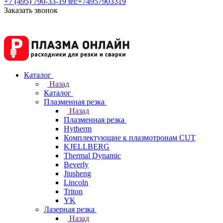
+7 (495) 790-33-19
tel:+74957903319
Заказать звонок
Каталог
Назад
Каталог
Плазменная резка
Назад
Плазменная резка
Hytherm
Комплектующие к плазмотронам CUT
KJELLBERG
Thermal Dynamic
Beverly
Jiusheng
Lincoln
Triton
YK
Лазерная резка
Назад