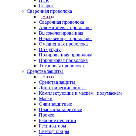
ПТК
Сварог
Сварочная проволока
Назад
Сварочная проволока
Алюминиевая проволока
Высоколегированная
Нержавеющая проволока
Омедненная проволока
По чугуну
Полированная проволока
Порошковая проволока
Титановая проволока
Средства защиты
Назад
Средства защиты
Диоптрические линзы
Комплектующие к маскам | полумаскам
Маски
Очки защитные
Пластины защитные
Прочее
Рабочие перчатки
Респираторы
Светофильтры