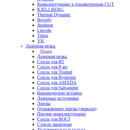
Комплектующие к плазмотронам CUT
KJELLBERG
Thermal Dynamic
Beverly
Jiusheng
Lincoln
Triton
YK
Лазерная резка
Назад
Лазерная резка
Сопла для RT
Сопла для P-tec
Сопла для Trumpf
Сопла для Bystronic
Сопла для AMADA
Сопла для Salvagnini
Керамические вставки
Лазерные источники
Линзы
Отражающие линзы (зеркала)
Прочие комплектующие
Сопла для BOCI
Стекла защитные
Уплотнительные кольца