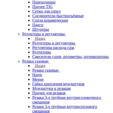
Переходники
Прочее TIG
Сетки для сопел
Соединители быстросъёмные
Сопла керамические
Цанги
Штуцеры
Редукторы и регуляторы
Назад
Редукторы и регуляторы
Регуляторы расхода газа
Редукторы
Смесители газов, ротаметры, оптимизаторы
Резаки газовые
Назад
Резаки газовые
Harris
Messer
Гайки крепления мундштуков
Мундштуки к резакам
Прочее для резаков
Резаки 3-х трубные внутриголовочного
смешения
Резаки 3-х трубные внутрисоплового
смешения