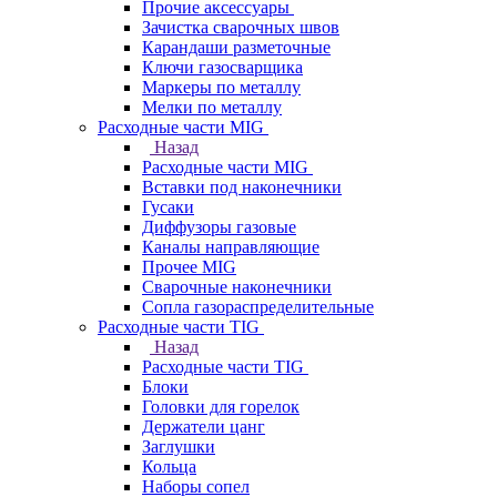
Прочие аксессуары
Зачистка сварочных швов
Карандаши разметочные
Ключи газосварщика
Маркеры по металлу
Мелки по металлу
Расходные части MIG
Назад
Расходные части MIG
Вставки под наконечники
Гусаки
Диффузоры газовые
Каналы направляющие
Прочее MIG
Сварочные наконечники
Сопла газораспределительные
Расходные части TIG
Назад
Расходные части TIG
Блоки
Головки для горелок
Держатели цанг
Заглушки
Кольца
Наборы сопел