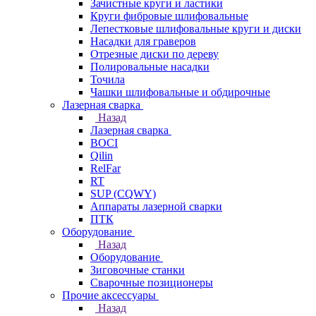
Зачистные круги и ластики
Круги фибровые шлифовальные
Лепестковые шлифовальные круги и диски
Насадки для граверов
Отрезные диски по дереву
Полировальные насадки
Точила
Чашки шлифовальные и обдирочные
Лазерная сварка
Назад
Лазерная сварка
BOCI
Qilin
RelFar
RT
SUP (CQWY)
Аппараты лазерной сварки
ПТК
Оборудование
Назад
Оборудование
Зиговочные станки
Сварочные позиционеры
Прочие аксессуары
Назад