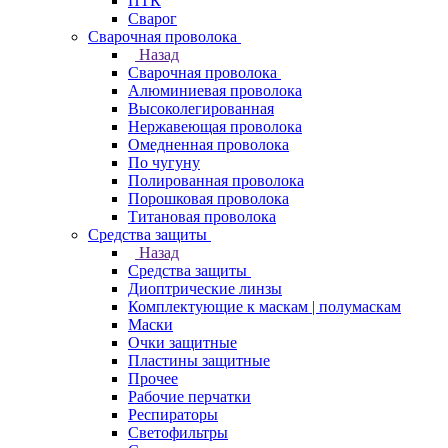
ПТК
Сварог
Сварочная проволока
Назад
Сварочная проволока
Алюминиевая проволока
Высоколегированная
Нержавеющая проволока
Омедненная проволока
По чугуну
Полированная проволока
Порошковая проволока
Титановая проволока
Средства защиты
Назад
Средства защиты
Диоптрические линзы
Комплектующие к маскам | полумаскам
Маски
Очки защитные
Пластины защитные
Прочее
Рабочие перчатки
Респираторы
Светофильтры