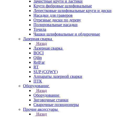
Зачистные круги и ластики
Круги фибровые шлифовальные
Лепестковые шлифовальные круги и диски
Насадки для граверов
Отрезные диски по дереву
Полировальные насадки
Точила
Чашки шлифовальные и обдирочные
Лазерная сварка
Назад
Лазерная сварка
BOCI
Qilin
RelFar
RT
SUP (CQWY)
Аппараты лазерной сварки
ПТК
Оборудование
Назад
Оборудование
Зиговочные станки
Сварочные позиционеры
Прочие аксессуары
Назад