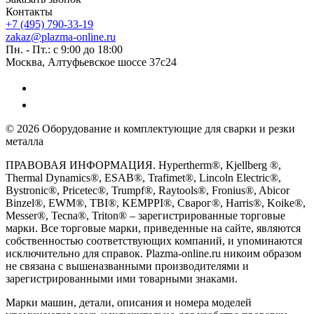
Контакты
+7 (495) 790-33-19
zakaz@plazma-online.ru
Пн. - Пт.: с 9:00 до 18:00
Москва, Алтуфьевское шоссе 37с24
© 2026 Оборудование и комплектующие для сварки и резки
металла
ПРАВОВАЯ ИНФОРМАЦИЯ. Hypertherm®, Kjellberg ®,
Thermal Dynamics®, ESAB®, Trafimet®, Lincoln Electric®,
Bystronic®, Pricetec®, Trumpf®, Raytools®, Fronius®, Abicor
Binzel®, EWM®, TBI®, KEMPPI®, Сварог®, Harris®, Koike®,
Messer®, Tecna®, Triton® – зарегистрированные торговые
марки. Все торговые марки, приведенные на сайте, являются
собственностью соответствующих компаний, и упоминаются
исключительно для справок. Plazma-online.ru никоим образом
не связана с вышеназванными производителями и
зарегистрированными ими товарными знаками.
Марки машин, детали, описания и номера моделей