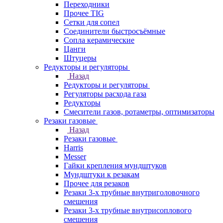
Переходники
Прочее TIG
Сетки для сопел
Соединители быстросъёмные
Сопла керамические
Цанги
Штуцеры
Редукторы и регуляторы
Назад
Редукторы и регуляторы
Регуляторы расхода газа
Редукторы
Смесители газов, ротаметры, оптимизаторы
Резаки газовые
Назад
Резаки газовые
Harris
Messer
Гайки крепления мундштуков
Мундштуки к резакам
Прочее для резаков
Резаки 3-х трубные внутриголовочного
смешения
Резаки 3-х трубные внутрисоплового
смешения