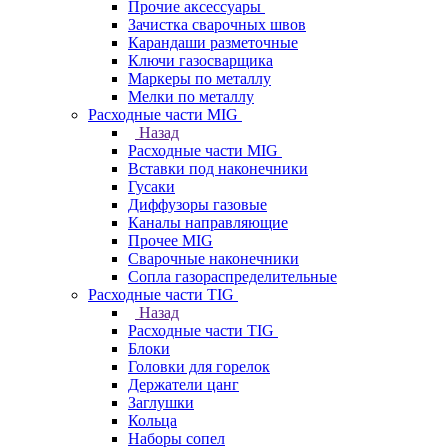
Прочие аксессуары
Зачистка сварочных швов
Карандаши разметочные
Ключи газосварщика
Маркеры по металлу
Мелки по металлу
Расходные части MIG
Назад
Расходные части MIG
Вставки под наконечники
Гусаки
Диффузоры газовые
Каналы направляющие
Прочее MIG
Сварочные наконечники
Сопла газораспределительные
Расходные части TIG
Назад
Расходные части TIG
Блоки
Головки для горелок
Держатели цанг
Заглушки
Кольца
Наборы сопел