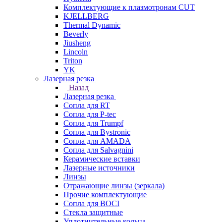
Комплектующие к плазмотронам CUT
KJELLBERG
Thermal Dynamic
Beverly
Jiusheng
Lincoln
Triton
YK
Лазерная резка
Назад
Лазерная резка
Сопла для RT
Сопла для P-tec
Сопла для Trumpf
Сопла для Bystronic
Сопла для AMADA
Сопла для Salvagnini
Керамические вставки
Лазерные источники
Линзы
Отражающие линзы (зеркала)
Прочие комплектующие
Сопла для BOCI
Стекла защитные
Уплотнительные кольца