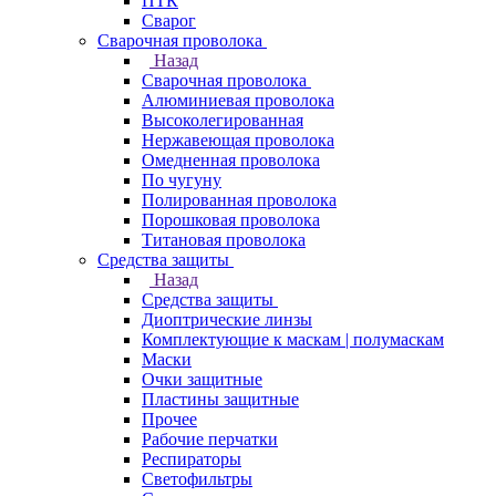
ПТК
Сварог
Сварочная проволока
Назад
Сварочная проволока
Алюминиевая проволока
Высоколегированная
Нержавеющая проволока
Омедненная проволока
По чугуну
Полированная проволока
Порошковая проволока
Титановая проволока
Средства защиты
Назад
Средства защиты
Диоптрические линзы
Комплектующие к маскам | полумаскам
Маски
Очки защитные
Пластины защитные
Прочее
Рабочие перчатки
Респираторы
Светофильтры