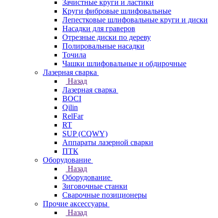
Зачистные круги и ластики
Круги фибровые шлифовальные
Лепестковые шлифовальные круги и диски
Насадки для граверов
Отрезные диски по дереву
Полировальные насадки
Точила
Чашки шлифовальные и обдирочные
Лазерная сварка
Назад
Лазерная сварка
BOCI
Qilin
RelFar
RT
SUP (CQWY)
Аппараты лазерной сварки
ПТК
Оборудование
Назад
Оборудование
Зиговочные станки
Сварочные позиционеры
Прочие аксессуары
Назад