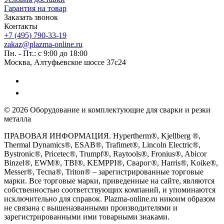
Гарантия на товар
Заказать звонок
Контакты
+7 (495) 790-33-19
zakaz@plazma-online.ru
Пн. - Пт.: с 9:00 до 18:00
Москва, Алтуфьевское шоссе 37с24
© 2026 Оборудование и комплектующие для сварки и резки
металла
ПРАВОВАЯ ИНФОРМАЦИЯ. Hypertherm®, Kjellberg ®,
Thermal Dynamics®, ESAB®, Trafimet®, Lincoln Electric®,
Bystronic®, Pricetec®, Trumpf®, Raytools®, Fronius®, Abicor
Binzel®, EWM®, TBI®, KEMPPI®, Сварог®, Harris®, Koike®,
Messer®, Tecna®, Triton® – зарегистрированные торговые
марки. Все торговые марки, приведенные на сайте, являются
собственностью соответствующих компаний, и упоминаются
исключительно для справок. Plazma-online.ru никоим образом
не связана с вышеназванными производителями и
зарегистрированными ими товарными знаками.