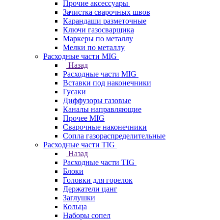
Прочие аксессуары
Зачистка сварочных швов
Карандаши разметочные
Ключи газосварщика
Маркеры по металлу
Мелки по металлу
Расходные части MIG
Назад
Расходные части MIG
Вставки под наконечники
Гусаки
Диффузоры газовые
Каналы направляющие
Прочее MIG
Сварочные наконечники
Сопла газораспределительные
Расходные части TIG
Назад
Расходные части TIG
Блоки
Головки для горелок
Держатели цанг
Заглушки
Кольца
Наборы сопел