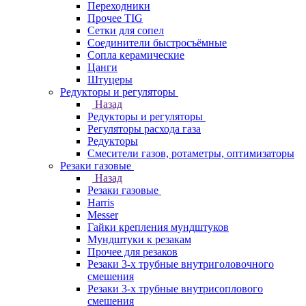
Переходники
Прочее TIG
Сетки для сопел
Соединители быстросъёмные
Сопла керамические
Цанги
Штуцеры
Редукторы и регуляторы
Назад
Редукторы и регуляторы
Регуляторы расхода газа
Редукторы
Смесители газов, ротаметры, оптимизаторы
Резаки газовые
Назад
Резаки газовые
Harris
Messer
Гайки крепления мундштуков
Мундштуки к резакам
Прочее для резаков
Резаки 3-х трубные внутриголовочного
смешения
Резаки 3-х трубные внутрисоплового
смешения