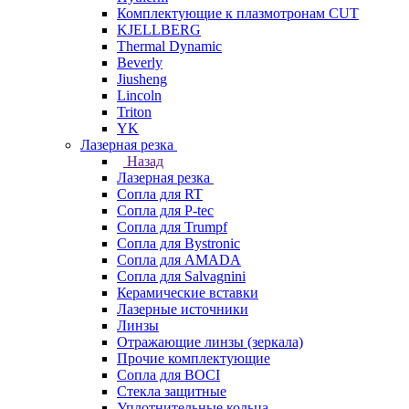
Комплектующие к плазмотронам CUT
KJELLBERG
Thermal Dynamic
Beverly
Jiusheng
Lincoln
Triton
YK
Лазерная резка
Назад
Лазерная резка
Сопла для RT
Сопла для P-tec
Сопла для Trumpf
Сопла для Bystronic
Сопла для AMADA
Сопла для Salvagnini
Керамические вставки
Лазерные источники
Линзы
Отражающие линзы (зеркала)
Прочие комплектующие
Сопла для BOCI
Стекла защитные
Уплотнительные кольца