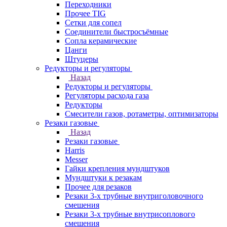
Переходники
Прочее TIG
Сетки для сопел
Соединители быстросъёмные
Сопла керамические
Цанги
Штуцеры
Редукторы и регуляторы
Назад
Редукторы и регуляторы
Регуляторы расхода газа
Редукторы
Смесители газов, ротаметры, оптимизаторы
Резаки газовые
Назад
Резаки газовые
Harris
Messer
Гайки крепления мундштуков
Мундштуки к резакам
Прочее для резаков
Резаки 3-х трубные внутриголовочного
смешения
Резаки 3-х трубные внутрисоплового
смешения