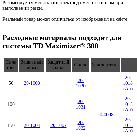
Рекомендуется менять этот электрод вместе с соплом при
выполнении резки.
Реальный товар может отличаться от изображения на сайте.
Расходные материалы подходят для
системы TD Maximizer® 300
Сила
Защитный
Защитный
Сопло
Завихритель
тока
экран
колпак
20-
20-
50
20-1003
1018
1030
(Air)
20-
20-
100
1018
1031
(Air)
20-0008
20-
20-
150
20-1004
20-1002
1018
1032
(Air)