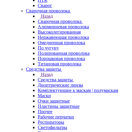
ПТК
Сварог
Сварочная проволока
Назад
Сварочная проволока
Алюминиевая проволока
Высоколегированная
Нержавеющая проволока
Омедненная проволока
По чугуну
Полированная проволока
Порошковая проволока
Титановая проволока
Средства защиты
Назад
Средства защиты
Диоптрические линзы
Комплектующие к маскам | полумаскам
Маски
Очки защитные
Пластины защитные
Прочее
Рабочие перчатки
Респираторы
Светофильтры