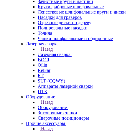
Зачистные круги и ластики
Круги фибровые шлифовальные
Лепестковые шлифовальные круги и диски
Насадки для граверов
Отрезные диски по дереву
Полировальные насадки
Точила
Чашки шлифовальные и обдирочные
Лазерная сварка
Назад
Лазерная сварка
BOCI
Qilin
RelFar
RT
SUP (CQWY)
Аппараты лазерной сварки
ПТК
Оборудование
Назад
Оборудование
Зиговочные станки
Сварочные позиционеры
Прочие аксессуары
Назад