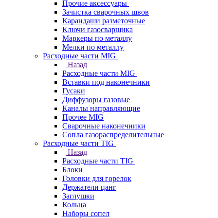
Прочие аксессуары
Зачистка сварочных швов
Карандаши разметочные
Ключи газосварщика
Маркеры по металлу
Мелки по металлу
Расходные части MIG
Назад
Расходные части MIG
Вставки под наконечники
Гусаки
Диффузоры газовые
Каналы направляющие
Прочее MIG
Сварочные наконечники
Сопла газораспределительные
Расходные части TIG
Назад
Расходные части TIG
Блоки
Головки для горелок
Держатели цанг
Заглушки
Кольца
Наборы сопел