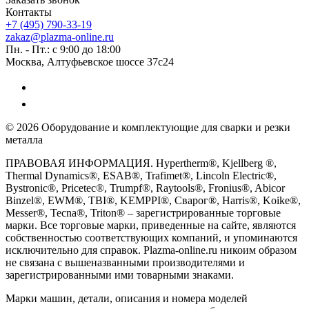
Контакты
+7 (495) 790-33-19
zakaz@plazma-online.ru
Пн. - Пт.: с 9:00 до 18:00
Москва, Алтуфьевское шоссе 37с24
© 2026 Оборудование и комплектующие для сварки и резки
металла
ПРАВОВАЯ ИНФОРМАЦИЯ. Hypertherm®, Kjellberg ®,
Thermal Dynamics®, ESAB®, Trafimet®, Lincoln Electric®,
Bystronic®, Pricetec®, Trumpf®, Raytools®, Fronius®, Abicor
Binzel®, EWM®, TBI®, KEMPPI®, Сварог®, Harris®, Koike®,
Messer®, Tecna®, Triton® – зарегистрированные торговые
марки. Все торговые марки, приведенные на сайте, являются
собственностью соответствующих компаний, и упоминаются
исключительно для справок. Plazma-online.ru никоим образом
не связана с вышеназванными производителями и
зарегистрированными ими товарными знаками.
Марки машин, детали, описания и номера моделей