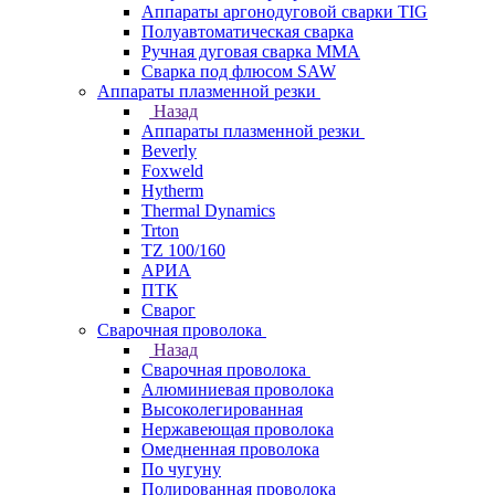
Аппараты аргонодуговой сварки TIG
Полуавтоматическая сварка
Ручная дуговая сварка MMA
Сварка под флюсом SAW
Аппараты плазменной резки
Назад
Аппараты плазменной резки
Beverly
Foxweld
Hytherm
Thermal Dynamics
Trton
TZ 100/160
АРИА
ПТК
Сварог
Сварочная проволока
Назад
Сварочная проволока
Алюминиевая проволока
Высоколегированная
Нержавеющая проволока
Омедненная проволока
По чугуну
Полированная проволока