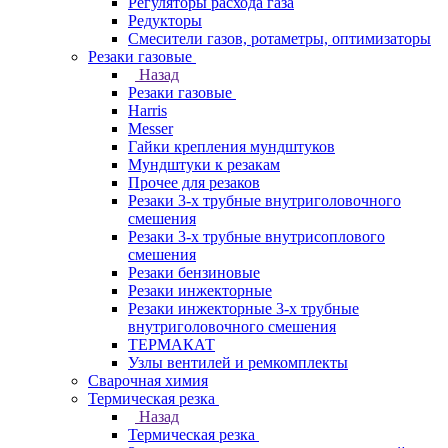
Регуляторы расхода газа
Редукторы
Смесители газов, ротаметры, оптимизаторы
Резаки газовые
Назад
Резаки газовые
Harris
Messer
Гайки крепления мундштуков
Мундштуки к резакам
Прочее для резаков
Резаки 3-х трубные внутриголовочного
смешения
Резаки 3-х трубные внутрисоплового
смешения
Резаки бензиновые
Резаки инжекторные
Резаки инжекторные 3-х трубные
внутриголовочного смешения
ТЕРМАКАТ
Узлы вентилей и ремкомплекты
Сварочная химия
Термическая резка
Назад
Термическая резка