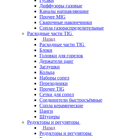
Гусаки
Диффузоры газовые
Каналы направляющие
Прочее MIG
Сварочные наконечники
Сопла газораспределительные
Расходные части TIG
Назад
Расходные части TIG
Блоки
Головки для горелок
Держатели цанг
Заглушки
Кольца
Наборы сопел
Переходники
Прочее TIG
Сетки для сопел
Соединители быстросъёмные
Сопла керамические
Цанги
Штуцеры
Редукторы и регуляторы
Назад
Редукторы и регуляторы