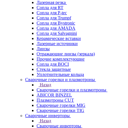
Лазерная резка
Сопла для RT
Сопла для P-tec
Сопла для Trumpf
Сопла для Bystronic
Сопла для AMADA
Сопла для Salvagnini
Керамические вставки
Лазерные источники
Линзы
Отражающие линзы (зеркала)
Прочие комплектующие
Сопла для BOCI
Стекла защитные
Уплотнительные кольца
Сварочные горелки и плазмотроны
Назад
Сварочные горелки и плазмотроны
ABICOR BINZEL
Плазмотроны CUT
Сварочные горелки MIG
Сварочные горелки TIG
Сварочные инверторы
Назад
Сварочные инверторы