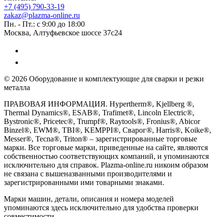
+7 (495) 790-33-19
zakaz@plazma-online.ru
Пн. - Пт.: с 9:00 до 18:00
Москва, Алтуфьевское шоссе 37с24
© 2026 Оборудование и комплектующие для сварки и резки
металла
ПРАВОВАЯ ИНФОРМАЦИЯ. Hypertherm®, Kjellberg ®,
Thermal Dynamics®, ESAB®, Trafimet®, Lincoln Electric®,
Bystronic®, Pricetec®, Trumpf®, Raytools®, Fronius®, Abicor
Binzel®, EWM®, TBI®, KEMPPI®, Сварог®, Harris®, Koike®,
Messer®, Tecna®, Triton® – зарегистрированные торговые
марки. Все торговые марки, приведенные на сайте, являются
собственностью соответствующих компаний, и упоминаются
исключительно для справок. Plazma-online.ru никоим образом
не связана с вышеназванными производителями и
зарегистрированными ими товарными знаками.
Марки машин, детали, описания и номера моделей
упоминаются здесь исключительно для удобства проверки
совместимости.