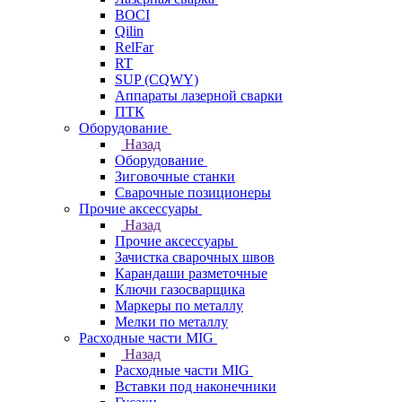
BOCI
Qilin
RelFar
RT
SUP (CQWY)
Аппараты лазерной сварки
ПТК
Оборудование
Назад
Оборудование
Зиговочные станки
Сварочные позиционеры
Прочие аксессуары
Назад
Прочие аксессуары
Зачистка сварочных швов
Карандаши разметочные
Ключи газосварщика
Маркеры по металлу
Мелки по металлу
Расходные части MIG
Назад
Расходные части MIG
Вставки под наконечники