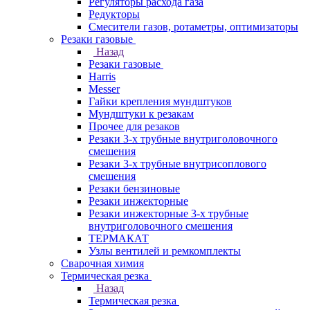
Регуляторы расхода газа
Редукторы
Смесители газов, ротаметры, оптимизаторы
Резаки газовые
Назад
Резаки газовые
Harris
Messer
Гайки крепления мундштуков
Мундштуки к резакам
Прочее для резаков
Резаки 3-х трубные внутриголовочного
смешения
Резаки 3-х трубные внутрисоплового
смешения
Резаки бензиновые
Резаки инжекторные
Резаки инжекторные 3-х трубные
внутриголовочного смешения
ТЕРМАКАТ
Узлы вентилей и ремкомплекты
Сварочная химия
Термическая резка
Назад
Термическая резка