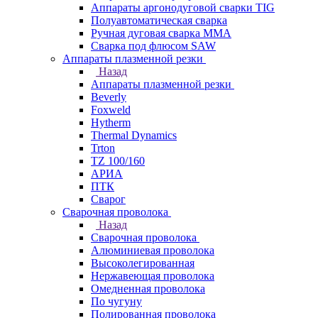
Аппараты аргонодуговой сварки TIG
Полуавтоматическая сварка
Ручная дуговая сварка MMA
Сварка под флюсом SAW
Аппараты плазменной резки
Назад
Аппараты плазменной резки
Beverly
Foxweld
Hytherm
Thermal Dynamics
Trton
TZ 100/160
АРИА
ПТК
Сварог
Сварочная проволока
Назад
Сварочная проволока
Алюминиевая проволока
Высоколегированная
Нержавеющая проволока
Омедненная проволока
По чугуну
Полированная проволока