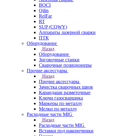
BOCI
Qilin
RelFar
RT
SUP (CQWY)
Аппараты лазерной сварки
ПТК
Оборудование
Назад
Оборудование
Зиговочные станки
Сварочные позиционеры
Прочие аксессуары
Назад
Прочие аксессуары
Зачистка сварочных швов
Карандаши разметочные
Ключи газосварщика
Маркеры по металлу
Мелки по металлу
Расходные части MIG
Назад
Расходные части MIG
Вставки под наконечники