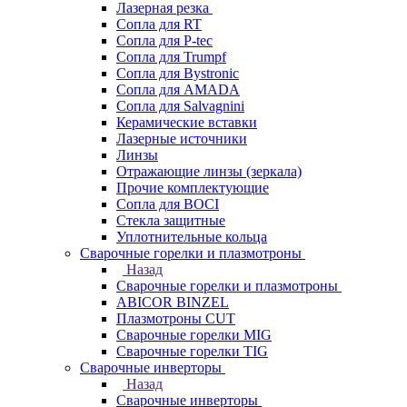
Лазерная резка
Сопла для RT
Сопла для P-tec
Сопла для Trumpf
Сопла для Bystronic
Сопла для AMADA
Сопла для Salvagnini
Керамические вставки
Лазерные источники
Линзы
Отражающие линзы (зеркала)
Прочие комплектующие
Сопла для BOCI
Стекла защитные
Уплотнительные кольца
Сварочные горелки и плазмотроны
Назад
Сварочные горелки и плазмотроны
ABICOR BINZEL
Плазмотроны CUT
Сварочные горелки MIG
Сварочные горелки TIG
Сварочные инверторы
Назад
Сварочные инверторы