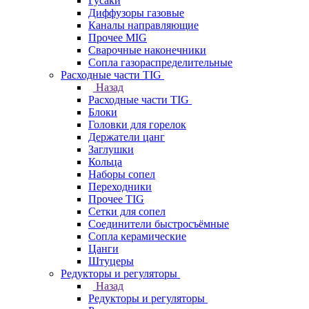
Гусаки
Диффузоры газовые
Каналы направляющие
Прочее MIG
Сварочные наконечники
Сопла газораспределительные
Расходные части TIG
Назад
Расходные части TIG
Блоки
Головки для горелок
Держатели цанг
Заглушки
Кольца
Наборы сопел
Переходники
Прочее TIG
Сетки для сопел
Соединители быстросъёмные
Сопла керамические
Цанги
Штуцеры
Редукторы и регуляторы
Назад
Редукторы и регуляторы