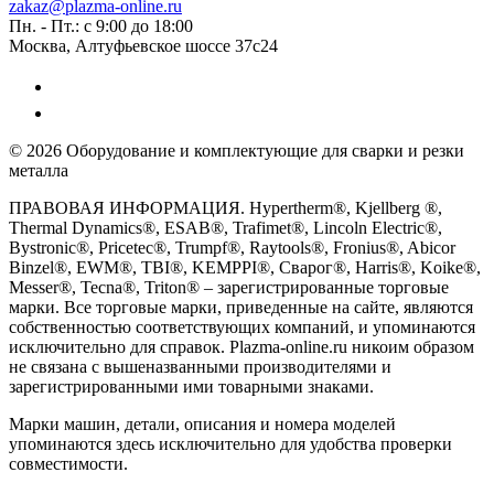
zakaz@plazma-online.ru
Пн. - Пт.: с 9:00 до 18:00
Москва, Алтуфьевское шоссе 37с24
© 2026 Оборудование и комплектующие для сварки и резки
металла
ПРАВОВАЯ ИНФОРМАЦИЯ. Hypertherm®, Kjellberg ®,
Thermal Dynamics®, ESAB®, Trafimet®, Lincoln Electric®,
Bystronic®, Pricetec®, Trumpf®, Raytools®, Fronius®, Abicor
Binzel®, EWM®, TBI®, KEMPPI®, Сварог®, Harris®, Koike®,
Messer®, Tecna®, Triton® – зарегистрированные торговые
марки. Все торговые марки, приведенные на сайте, являются
собственностью соответствующих компаний, и упоминаются
исключительно для справок. Plazma-online.ru никоим образом
не связана с вышеназванными производителями и
зарегистрированными ими товарными знаками.
Марки машин, детали, описания и номера моделей
упоминаются здесь исключительно для удобства проверки
совместимости.