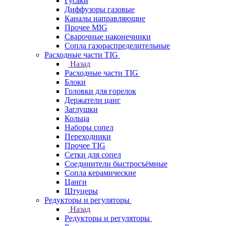
Гусаки
Диффузоры газовые
Каналы направляющие
Прочее MIG
Сварочные наконечники
Сопла газораспределительные
Расходные части TIG
Назад
Расходные части TIG
Блоки
Головки для горелок
Держатели цанг
Заглушки
Кольца
Наборы сопел
Переходники
Прочее TIG
Сетки для сопел
Соединители быстросъёмные
Сопла керамические
Цанги
Штуцеры
Редукторы и регуляторы
Назад
Редукторы и регуляторы