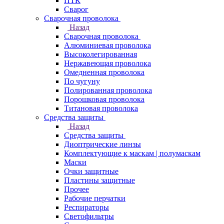
ПТК
Сварог
Сварочная проволока
Назад
Сварочная проволока
Алюминиевая проволока
Высоколегированная
Нержавеющая проволока
Омедненная проволока
По чугуну
Полированная проволока
Порошковая проволока
Титановая проволока
Средства защиты
Назад
Средства защиты
Диоптрические линзы
Комплектующие к маскам | полумаскам
Маски
Очки защитные
Пластины защитные
Прочее
Рабочие перчатки
Респираторы
Светофильтры