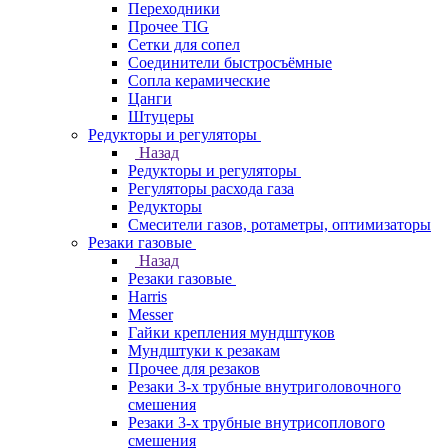
Переходники
Прочее TIG
Сетки для сопел
Соединители быстросъёмные
Сопла керамические
Цанги
Штуцеры
Редукторы и регуляторы
Назад
Редукторы и регуляторы
Регуляторы расхода газа
Редукторы
Смесители газов, ротаметры, оптимизаторы
Резаки газовые
Назад
Резаки газовые
Harris
Messer
Гайки крепления мундштуков
Мундштуки к резакам
Прочее для резаков
Резаки 3-х трубные внутриголовочного
смешения
Резаки 3-х трубные внутрисоплового
смешения