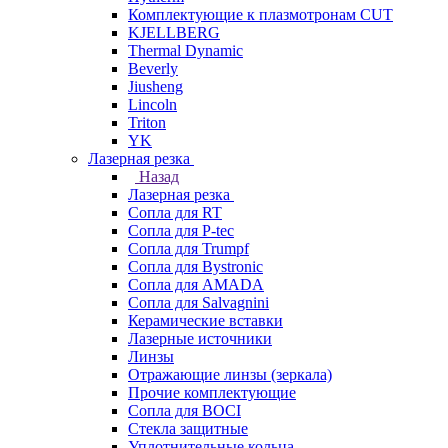
Комплектующие к плазмотронам CUT
KJELLBERG
Thermal Dynamic
Beverly
Jiusheng
Lincoln
Triton
YK
Лазерная резка
Назад
Лазерная резка
Сопла для RT
Сопла для P-tec
Сопла для Trumpf
Сопла для Bystronic
Сопла для AMADA
Сопла для Salvagnini
Керамические вставки
Лазерные источники
Линзы
Отражающие линзы (зеркала)
Прочие комплектующие
Сопла для BOCI
Стекла защитные
Уплотнительные кольца