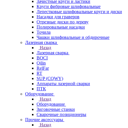
Зачистные круги и ластики
Круги фибровые шлифовальные
Лепестковые шлифовальные круги и диски
Насадки для граверов
Отрезные диски по дереву
Полировальные насадки
Точила
Чашки шлифовальные и обдирочные
Лазерная сварка
Назад
Лазерная сварка
BOCI
Qilin
RelFar
RT
SUP (CQWY)
Аппараты лазерной сварки
ПТК
Оборудование
Назад
Оборудование
Зиговочные станки
Сварочные позиционеры
Прочие аксессуары
Назад