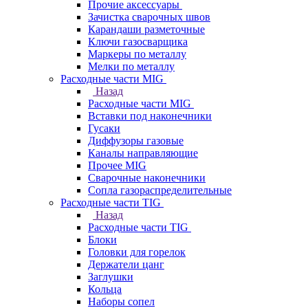
Прочие аксессуары
Зачистка сварочных швов
Карандаши разметочные
Ключи газосварщика
Маркеры по металлу
Мелки по металлу
Расходные части MIG
Назад
Расходные части MIG
Вставки под наконечники
Гусаки
Диффузоры газовые
Каналы направляющие
Прочее MIG
Сварочные наконечники
Сопла газораспределительные
Расходные части TIG
Назад
Расходные части TIG
Блоки
Головки для горелок
Держатели цанг
Заглушки
Кольца
Наборы сопел