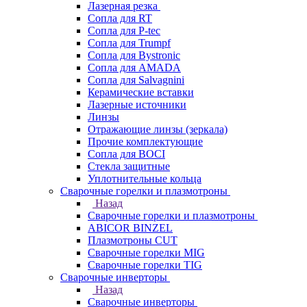
Лазерная резка
Сопла для RT
Сопла для P-tec
Сопла для Trumpf
Сопла для Bystronic
Сопла для AMADA
Сопла для Salvagnini
Керамические вставки
Лазерные источники
Линзы
Отражающие линзы (зеркала)
Прочие комплектующие
Сопла для BOCI
Стекла защитные
Уплотнительные кольца
Сварочные горелки и плазмотроны
Назад
Сварочные горелки и плазмотроны
ABICOR BINZEL
Плазмотроны CUT
Сварочные горелки MIG
Сварочные горелки TIG
Сварочные инверторы
Назад
Сварочные инверторы