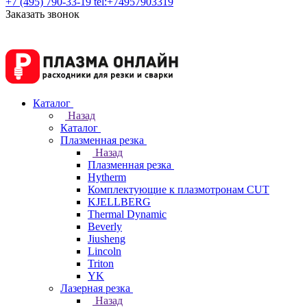
+7 (495) 790-33-19
tel:+74957903319
Заказать звонок
Каталог
Назад
Каталог
Плазменная резка
Назад
Плазменная резка
Hytherm
Комплектующие к плазмотронам CUT
KJELLBERG
Thermal Dynamic
Beverly
Jiusheng
Lincoln
Triton
YK
Лазерная резка
Назад