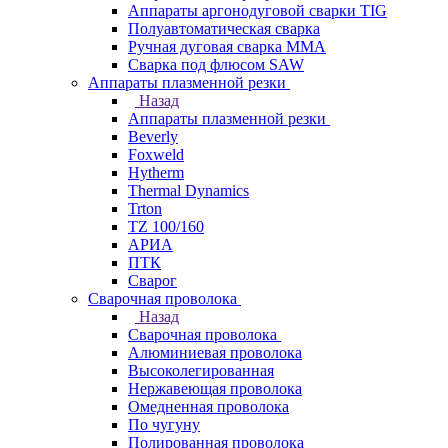
Аппараты аргонодуговой сварки TIG
Полуавтоматическая сварка
Ручная дуговая сварка MMA
Сварка под флюсом SAW
Аппараты плазменной резки
Назад
Аппараты плазменной резки
Beverly
Foxweld
Hytherm
Thermal Dynamics
Trton
TZ 100/160
АРИА
ПТК
Сварог
Сварочная проволока
Назад
Сварочная проволока
Алюминиевая проволока
Высоколегированная
Нержавеющая проволока
Омедненная проволока
По чугуну
Полированная проволока