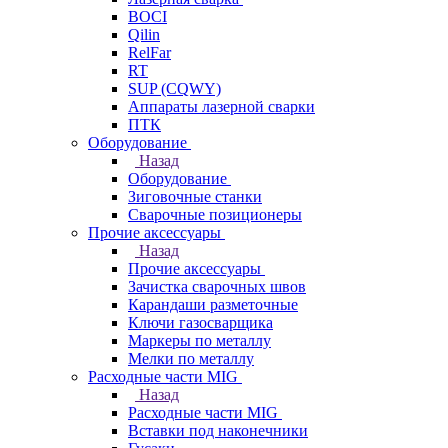
BOCI
Qilin
RelFar
RT
SUP (CQWY)
Аппараты лазерной сварки
ПТК
Оборудование
Назад
Оборудование
Зиговочные станки
Сварочные позиционеры
Прочие аксессуары
Назад
Прочие аксессуары
Зачистка сварочных швов
Карандаши разметочные
Ключи газосварщика
Маркеры по металлу
Мелки по металлу
Расходные части MIG
Назад
Расходные части MIG
Вставки под наконечники