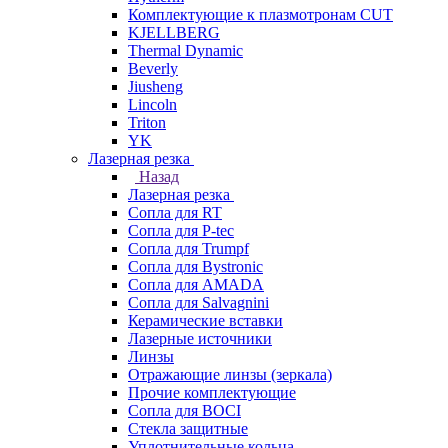
Комплектующие к плазмотронам CUT
KJELLBERG
Thermal Dynamic
Beverly
Jiusheng
Lincoln
Triton
YK
Лазерная резка
Назад
Лазерная резка
Сопла для RT
Сопла для P-tec
Сопла для Trumpf
Сопла для Bystronic
Сопла для AMADA
Сопла для Salvagnini
Керамические вставки
Лазерные источники
Линзы
Отражающие линзы (зеркала)
Прочие комплектующие
Сопла для BOCI
Стекла защитные
Уплотнительные кольца