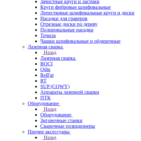
Зачистные круги и ластики
Круги фибровые шлифовальные
Лепестковые шлифовальные круги и диски
Насадки для граверов
Отрезные диски по дереву
Полировальные насадки
Точила
Чашки шлифовальные и обдирочные
Лазерная сварка
Назад
Лазерная сварка
BOCI
Qilin
RelFar
RT
SUP (CQWY)
Аппараты лазерной сварки
ПТК
Оборудование
Назад
Оборудование
Зиговочные станки
Сварочные позиционеры
Прочие аксессуары
Назад