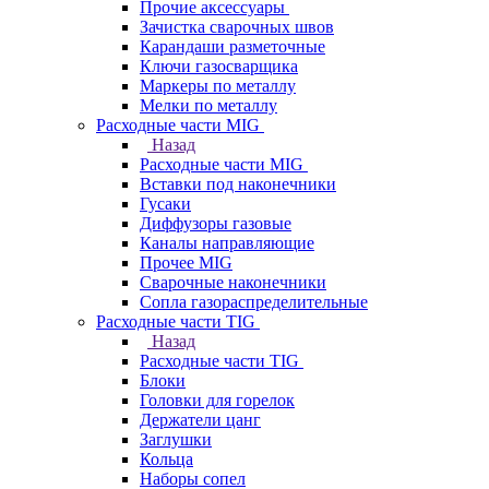
Прочие аксессуары
Зачистка сварочных швов
Карандаши разметочные
Ключи газосварщика
Маркеры по металлу
Мелки по металлу
Расходные части MIG
Назад
Расходные части MIG
Вставки под наконечники
Гусаки
Диффузоры газовые
Каналы направляющие
Прочее MIG
Сварочные наконечники
Сопла газораспределительные
Расходные части TIG
Назад
Расходные части TIG
Блоки
Головки для горелок
Держатели цанг
Заглушки
Кольца
Наборы сопел