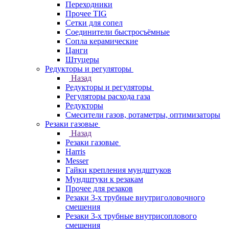
Переходники
Прочее TIG
Сетки для сопел
Соединители быстросъёмные
Сопла керамические
Цанги
Штуцеры
Редукторы и регуляторы
Назад
Редукторы и регуляторы
Регуляторы расхода газа
Редукторы
Смесители газов, ротаметры, оптимизаторы
Резаки газовые
Назад
Резаки газовые
Harris
Messer
Гайки крепления мундштуков
Мундштуки к резакам
Прочее для резаков
Резаки 3-х трубные внутриголовочного
смешения
Резаки 3-х трубные внутрисоплового
смешения