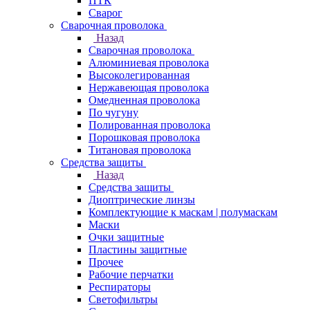
ПТК
Сварог
Сварочная проволока
Назад
Сварочная проволока
Алюминиевая проволока
Высоколегированная
Нержавеющая проволока
Омедненная проволока
По чугуну
Полированная проволока
Порошковая проволока
Титановая проволока
Средства защиты
Назад
Средства защиты
Диоптрические линзы
Комплектующие к маскам | полумаскам
Маски
Очки защитные
Пластины защитные
Прочее
Рабочие перчатки
Респираторы
Светофильтры