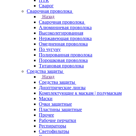
ПТК
Сварог
Сварочная проволока
Назад
Сварочная проволока
Алюминиевая проволока
Высоколегированная
Нержавеющая проволока
Омедненная проволока
По чугуну
Полированная проволока
Порошковая проволока
Титановая проволока
Средства защиты
Назад
Средства защиты
Диоптрические линзы
Комплектующие к маскам | полумаскам
Маски
Очки защитные
Пластины защитные
Прочее
Рабочие перчатки
Респираторы
Светофильтры