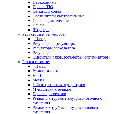
Переходники
Прочее TIG
Сетки для сопел
Соединители быстросъёмные
Сопла керамические
Цанги
Штуцеры
Редукторы и регуляторы
Назад
Редукторы и регуляторы
Регуляторы расхода газа
Редукторы
Смесители газов, ротаметры, оптимизаторы
Резаки газовые
Назад
Резаки газовые
Harris
Messer
Гайки крепления мундштуков
Мундштуки к резакам
Прочее для резаков
Резаки 3-х трубные внутриголовочного
смешения
Резаки 3-х трубные внутрисоплового
смешения