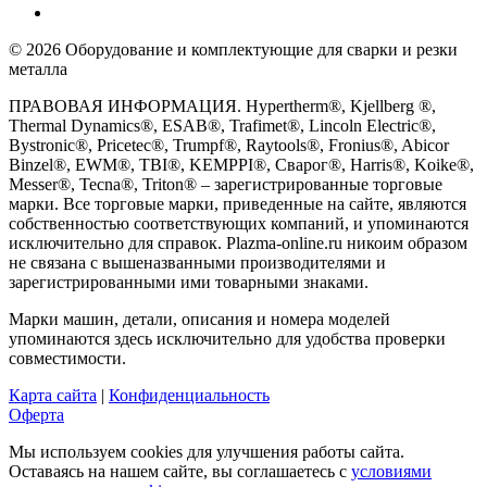
© 2026 Оборудование и комплектующие для сварки и резки
металла
ПРАВОВАЯ ИНФОРМАЦИЯ. Hypertherm®, Kjellberg ®,
Thermal Dynamics®, ESAB®, Trafimet®, Lincoln Electric®,
Bystronic®, Pricetec®, Trumpf®, Raytools®, Fronius®, Abicor
Binzel®, EWM®, TBI®, KEMPPI®, Сварог®, Harris®, Koike®,
Messer®, Tecna®, Triton® – зарегистрированные торговые
марки. Все торговые марки, приведенные на сайте, являются
собственностью соответствующих компаний, и упоминаются
исключительно для справок. Plazma-online.ru никоим образом
не связана с вышеназванными производителями и
зарегистрированными ими товарными знаками.
Марки машин, детали, описания и номера моделей
упоминаются здесь исключительно для удобства проверки
совместимости.
Карта сайта
|
Конфиденциальность
Оферта
Мы используем cookies для улучшения работы сайта.
Оставаясь на нашем сайте, вы соглашаетесь с
условиями