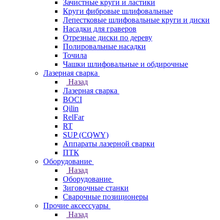
Зачистные круги и ластики
Круги фибровые шлифовальные
Лепестковые шлифовальные круги и диски
Насадки для граверов
Отрезные диски по дереву
Полировальные насадки
Точила
Чашки шлифовальные и обдирочные
Лазерная сварка
Назад
Лазерная сварка
BOCI
Qilin
RelFar
RT
SUP (CQWY)
Аппараты лазерной сварки
ПТК
Оборудование
Назад
Оборудование
Зиговочные станки
Сварочные позиционеры
Прочие аксессуары
Назад