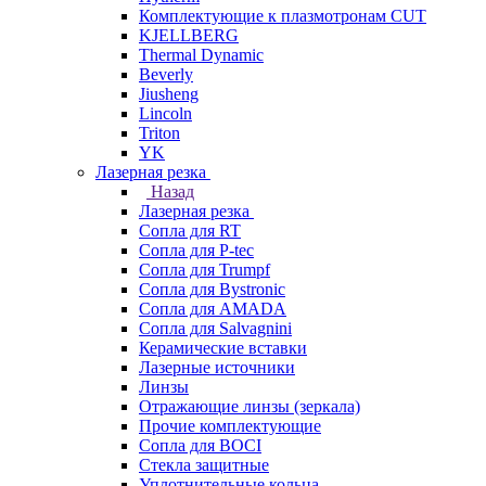
Комплектующие к плазмотронам CUT
KJELLBERG
Thermal Dynamic
Beverly
Jiusheng
Lincoln
Triton
YK
Лазерная резка
Назад
Лазерная резка
Сопла для RT
Сопла для P-tec
Сопла для Trumpf
Сопла для Bystronic
Сопла для AMADA
Сопла для Salvagnini
Керамические вставки
Лазерные источники
Линзы
Отражающие линзы (зеркала)
Прочие комплектующие
Сопла для BOCI
Стекла защитные
Уплотнительные кольца