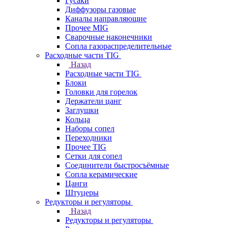
Гусаки
Диффузоры газовые
Каналы направляющие
Прочее MIG
Сварочные наконечники
Сопла газораспределительные
Расходные части TIG
Назад
Расходные части TIG
Блоки
Головки для горелок
Держатели цанг
Заглушки
Кольца
Наборы сопел
Переходники
Прочее TIG
Сетки для сопел
Соединители быстросъёмные
Сопла керамические
Цанги
Штуцеры
Редукторы и регуляторы
Назад
Редукторы и регуляторы