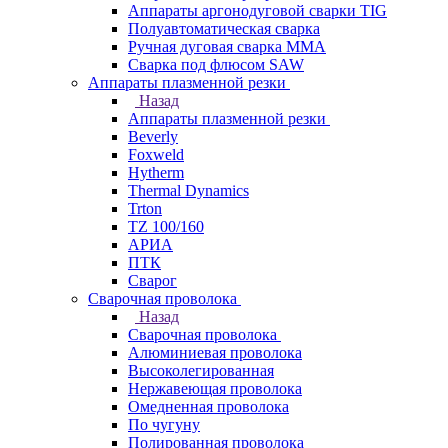
Аппараты аргонодуговой сварки TIG
Полуавтоматическая сварка
Ручная дуговая сварка MMA
Сварка под флюсом SAW
Аппараты плазменной резки
Назад
Аппараты плазменной резки
Beverly
Foxweld
Hytherm
Thermal Dynamics
Trton
TZ 100/160
АРИА
ПТК
Сварог
Сварочная проволока
Назад
Сварочная проволока
Алюминиевая проволока
Высоколегированная
Нержавеющая проволока
Омедненная проволока
По чугуну
Полированная проволока