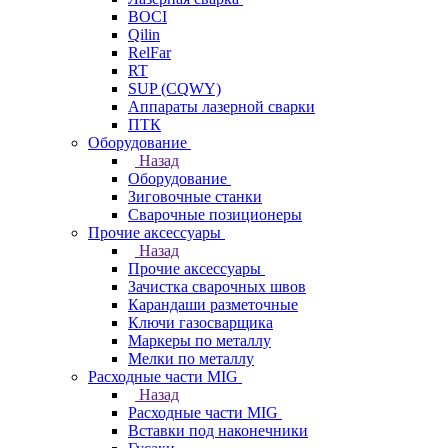
BOCI
Qilin
RelFar
RT
SUP (CQWY)
Аппараты лазерной сварки
ПТК
Оборудование
Назад
Оборудование
Зиговочные станки
Сварочные позиционеры
Прочие аксессуары
Назад
Прочие аксессуары
Зачистка сварочных швов
Карандаши разметочные
Ключи газосварщика
Маркеры по металлу
Мелки по металлу
Расходные части MIG
Назад
Расходные части MIG
Вставки под наконечники