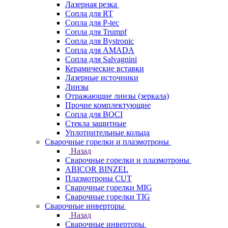
Лазерная резка
Сопла для RT
Сопла для P-tec
Сопла для Trumpf
Сопла для Bystronic
Сопла для AMADA
Сопла для Salvagnini
Керамические вставки
Лазерные источники
Линзы
Отражающие линзы (зеркала)
Прочие комплектующие
Сопла для BOCI
Стекла защитные
Уплотнительные кольца
Сварочные горелки и плазмотроны
Назад
Сварочные горелки и плазмотроны
ABICOR BINZEL
Плазмотроны CUT
Сварочные горелки MIG
Сварочные горелки TIG
Сварочные инверторы
Назад
Сварочные инверторы