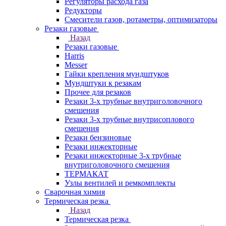
Регуляторы расхода газа
Редукторы
Смесители газов, ротаметры, оптимизаторы
Резаки газовые
Назад
Резаки газовые
Harris
Messer
Гайки крепления мундштуков
Мундштуки к резакам
Прочее для резаков
Резаки 3-х трубные внутриголовочного
смешения
Резаки 3-х трубные внутрисоплового
смешения
Резаки бензиновые
Резаки инжекторные
Резаки инжекторные 3-х трубные
внутриголовочного смешения
ТЕРМАКАТ
Узлы вентилей и ремкомплекты
Сварочная химия
Термическая резка
Назад
Термическая резка