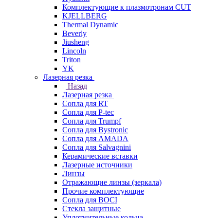
Комплектующие к плазмотронам CUT
KJELLBERG
Thermal Dynamic
Beverly
Jiusheng
Lincoln
Triton
YK
Лазерная резка
Назад
Лазерная резка
Сопла для RT
Сопла для P-tec
Сопла для Trumpf
Сопла для Bystronic
Сопла для AMADA
Сопла для Salvagnini
Керамические вставки
Лазерные источники
Линзы
Отражающие линзы (зеркала)
Прочие комплектующие
Сопла для BOCI
Стекла защитные
Уплотнительные кольца