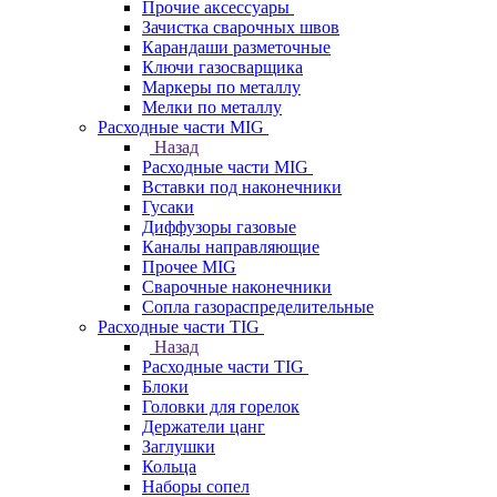
Прочие аксессуары
Зачистка сварочных швов
Карандаши разметочные
Ключи газосварщика
Маркеры по металлу
Мелки по металлу
Расходные части MIG
Назад
Расходные части MIG
Вставки под наконечники
Гусаки
Диффузоры газовые
Каналы направляющие
Прочее MIG
Сварочные наконечники
Сопла газораспределительные
Расходные части TIG
Назад
Расходные части TIG
Блоки
Головки для горелок
Держатели цанг
Заглушки
Кольца
Наборы сопел