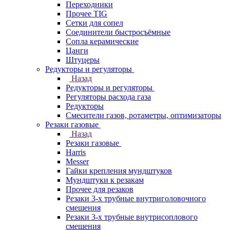
Переходники
Прочее TIG
Сетки для сопел
Соединители быстросъёмные
Сопла керамические
Цанги
Штуцеры
Редукторы и регуляторы
Назад
Редукторы и регуляторы
Регуляторы расхода газа
Редукторы
Смесители газов, ротаметры, оптимизаторы
Резаки газовые
Назад
Резаки газовые
Harris
Messer
Гайки крепления мундштуков
Мундштуки к резакам
Прочее для резаков
Резаки 3-х трубные внутриголовочного
смешения
Резаки 3-х трубные внутрисоплового
смешения