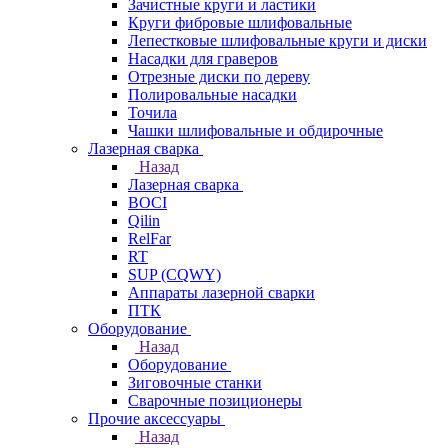
Зачистные круги и ластики
Круги фибровые шлифовальные
Лепестковые шлифовальные круги и диски
Насадки для граверов
Отрезные диски по дереву
Полировальные насадки
Точила
Чашки шлифовальные и обдирочные
Лазерная сварка
Назад
Лазерная сварка
BOCI
Qilin
RelFar
RT
SUP (CQWY)
Аппараты лазерной сварки
ПТК
Оборудование
Назад
Оборудование
Зиговочные станки
Сварочные позиционеры
Прочие аксессуары
Назад