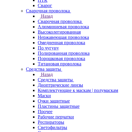
ПТК
Сварог
Сварочная проволока
Назад
Сварочная проволока
Алюминиевая проволока
Высоколегированная
Нержавеющая проволока
Омедненная проволока
По чугуну
Полированная проволока
Порошковая проволока
Титановая проволока
Средства защиты
Назад
Средства защиты
Диоптрические линзы
Комплектующие к маскам | полумаскам
Маски
Очки защитные
Пластины защитные
Прочее
Рабочие перчатки
Респираторы
Светофильтры