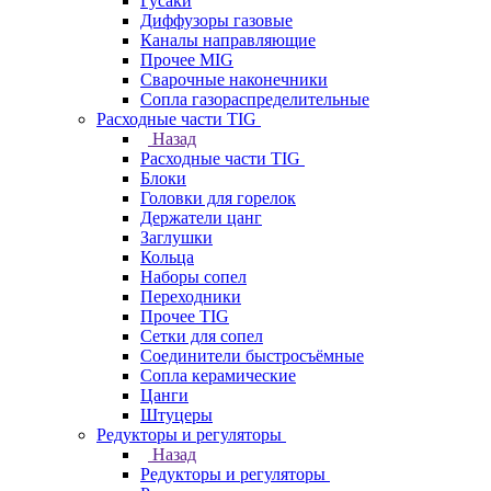
Гусаки
Диффузоры газовые
Каналы направляющие
Прочее MIG
Сварочные наконечники
Сопла газораспределительные
Расходные части TIG
Назад
Расходные части TIG
Блоки
Головки для горелок
Держатели цанг
Заглушки
Кольца
Наборы сопел
Переходники
Прочее TIG
Сетки для сопел
Соединители быстросъёмные
Сопла керамические
Цанги
Штуцеры
Редукторы и регуляторы
Назад
Редукторы и регуляторы