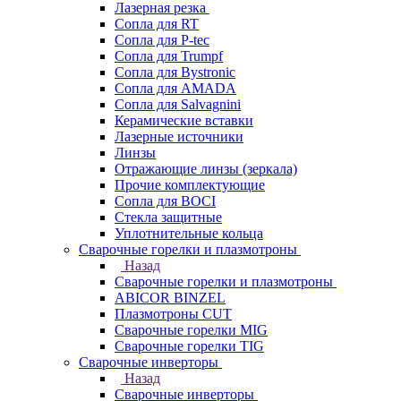
Лазерная резка
Сопла для RT
Сопла для P-tec
Сопла для Trumpf
Сопла для Bystronic
Сопла для AMADA
Сопла для Salvagnini
Керамические вставки
Лазерные источники
Линзы
Отражающие линзы (зеркала)
Прочие комплектующие
Сопла для BOCI
Стекла защитные
Уплотнительные кольца
Сварочные горелки и плазмотроны
Назад
Сварочные горелки и плазмотроны
ABICOR BINZEL
Плазмотроны CUT
Сварочные горелки MIG
Сварочные горелки TIG
Сварочные инверторы
Назад
Сварочные инверторы