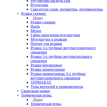
Регуляторы расхода газа
Редукторы
Смесители газов, ротаметры, оптимизаторы
Резаки газовые
Назад
Резаки газовые
Harris
Messer
Гайки крепления мундштуков
Мундштуки к резакам
Прочее для резаков
Резаки 3-х трубные внутриголовочного
смешения
Резаки 3-х трубные внутрисоплового
смешения
Резаки бензиновые
Резаки инжекторные
Резаки инжекторные 3-х трубные
внутриголовочного смешения
ТЕРМАКАТ
Узлы вентилей и ремкомплекты
Сварочная химия
Термическая резка
Назад
Термическая резка