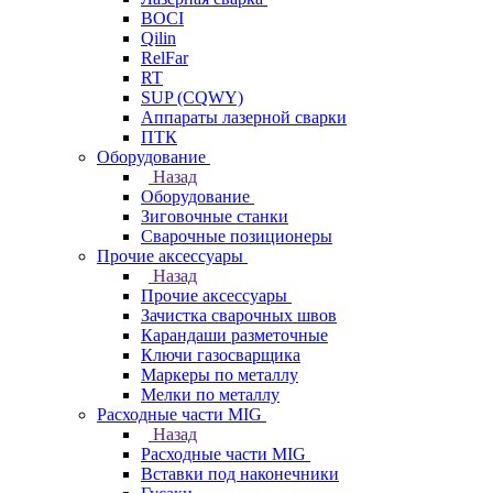
BOCI
Qilin
RelFar
RT
SUP (CQWY)
Аппараты лазерной сварки
ПТК
Оборудование
Назад
Оборудование
Зиговочные станки
Сварочные позиционеры
Прочие аксессуары
Назад
Прочие аксессуары
Зачистка сварочных швов
Карандаши разметочные
Ключи газосварщика
Маркеры по металлу
Мелки по металлу
Расходные части MIG
Назад
Расходные части MIG
Вставки под наконечники