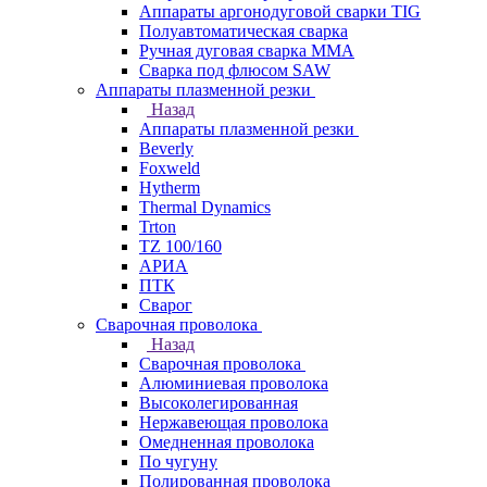
Аппараты аргонодуговой сварки TIG
Полуавтоматическая сварка
Ручная дуговая сварка MMA
Сварка под флюсом SAW
Аппараты плазменной резки
Назад
Аппараты плазменной резки
Beverly
Foxweld
Hytherm
Thermal Dynamics
Trton
TZ 100/160
АРИА
ПТК
Сварог
Сварочная проволока
Назад
Сварочная проволока
Алюминиевая проволока
Высоколегированная
Нержавеющая проволока
Омедненная проволока
По чугуну
Полированная проволока