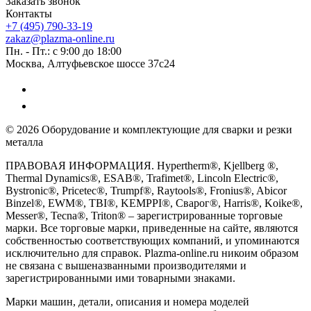
Заказать звонок
Контакты
+7 (495) 790-33-19
zakaz@plazma-online.ru
Пн. - Пт.: с 9:00 до 18:00
Москва, Алтуфьевское шоссе 37с24
© 2026 Оборудование и комплектующие для сварки и резки
металла
ПРАВОВАЯ ИНФОРМАЦИЯ. Hypertherm®, Kjellberg ®,
Thermal Dynamics®, ESAB®, Trafimet®, Lincoln Electric®,
Bystronic®, Pricetec®, Trumpf®, Raytools®, Fronius®, Abicor
Binzel®, EWM®, TBI®, KEMPPI®, Сварог®, Harris®, Koike®,
Messer®, Tecna®, Triton® – зарегистрированные торговые
марки. Все торговые марки, приведенные на сайте, являются
собственностью соответствующих компаний, и упоминаются
исключительно для справок. Plazma-online.ru никоим образом
не связана с вышеназванными производителями и
зарегистрированными ими товарными знаками.
Марки машин, детали, описания и номера моделей