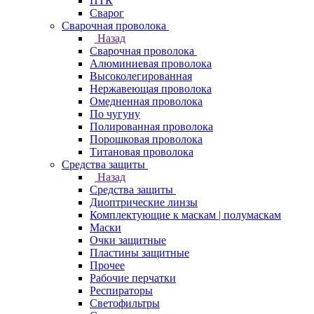
ПТК
Сварог
Сварочная проволока
Назад
Сварочная проволока
Алюминиевая проволока
Высоколегированная
Нержавеющая проволока
Омедненная проволока
По чугуну
Полированная проволока
Порошковая проволока
Титановая проволока
Средства защиты
Назад
Средства защиты
Диоптрические линзы
Комплектующие к маскам | полумаскам
Маски
Очки защитные
Пластины защитные
Прочее
Рабочие перчатки
Респираторы
Светофильтры