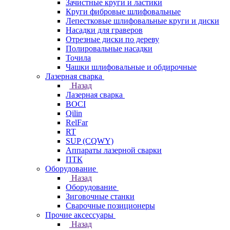
Зачистные круги и ластики
Круги фибровые шлифовальные
Лепестковые шлифовальные круги и диски
Насадки для граверов
Отрезные диски по дереву
Полировальные насадки
Точила
Чашки шлифовальные и обдирочные
Лазерная сварка
Назад
Лазерная сварка
BOCI
Qilin
RelFar
RT
SUP (CQWY)
Аппараты лазерной сварки
ПТК
Оборудование
Назад
Оборудование
Зиговочные станки
Сварочные позиционеры
Прочие аксессуары
Назад