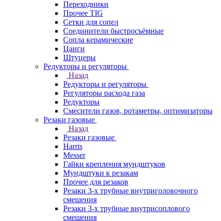
Переходники
Прочее TIG
Сетки для сопел
Соединители быстросъёмные
Сопла керамические
Цанги
Штуцеры
Редукторы и регуляторы
Назад
Редукторы и регуляторы
Регуляторы расхода газа
Редукторы
Смесители газов, ротаметры, оптимизаторы
Резаки газовые
Назад
Резаки газовые
Harris
Messer
Гайки крепления мундштуков
Мундштуки к резакам
Прочее для резаков
Резаки 3-х трубные внутриголовочного
смешения
Резаки 3-х трубные внутрисоплового
смешения