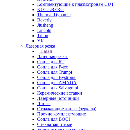
Комплектующие к плазмотронам CUT
KJELLBERG
Thermal Dynamic
Beverly
Jiusheng
Lincoln
Triton
YK
Лазерная резка
Назад
Лазерная резка
Сопла для RT
Сопла для P-tec
Сопла для Trumpf
Сопла для Bystronic
Сопла для AMADA
Сопла для Salvagnini
Керамические вставки
Лазерные источники
Линзы
Отражающие линзы (зеркала)
Прочие комплектующие
Сопла для BOCI
Стекла защитные
Уплотнительные кольца