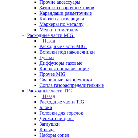
Прочие аксессуары
Зачистка сварочных швов
Карандаши разметочные
Ключи газосварщика
Маркеры по металлу
Мелки по металлу
Расходные части MIG
Назад
Расходные части MIG
Вставки под наконечники
Гусаки
Диффузоры газовые
Каналы направляющие
Прочее MIG
Сварочные наконечники
Сопла газораспределительные
Расходные части TIG
Назад
Расходные части TIG
Блоки
Головки для горелок
Держатели цанг
Заглушки
Кольца
Наборы сопел