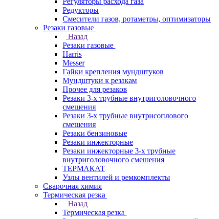
Регуляторы расхода газа
Редукторы
Смесители газов, ротаметры, оптимизаторы
Резаки газовые
Назад
Резаки газовые
Harris
Messer
Гайки крепления мундштуков
Мундштуки к резакам
Прочее для резаков
Резаки 3-х трубные внутриголовочного
смешения
Резаки 3-х трубные внутрисоплового
смешения
Резаки бензиновые
Резаки инжекторные
Резаки инжекторные 3-х трубные
внутриголовочного смешения
ТЕРМАКАТ
Узлы вентилей и ремкомплекты
Сварочная химия
Термическая резка
Назад
Термическая резка