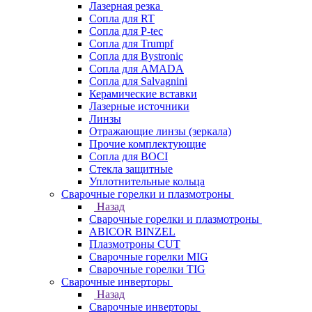
Лазерная резка
Сопла для RT
Сопла для P-tec
Сопла для Trumpf
Сопла для Bystronic
Сопла для AMADA
Сопла для Salvagnini
Керамические вставки
Лазерные источники
Линзы
Отражающие линзы (зеркала)
Прочие комплектующие
Сопла для BOCI
Стекла защитные
Уплотнительные кольца
Сварочные горелки и плазмотроны
Назад
Сварочные горелки и плазмотроны
ABICOR BINZEL
Плазмотроны CUT
Сварочные горелки MIG
Сварочные горелки TIG
Сварочные инверторы
Назад
Сварочные инверторы