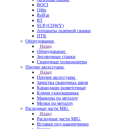
BOCI
Qilin
RelFar
RT
SUP (CQWY)
Аппараты лазерной сварки
ПТК
Оборудование
Назад
Оборудование
Зиговочные станки
Сварочные позиционеры
Прочие аксессуары
Назад
Прочие аксессуары
Зачистка сварочных швов
Карандаши разметочные
Ключи газосварщика
Маркеры по металлу
Мелки по металлу
Расходные части MIG
Назад
Расходные части MIG
Вставки под наконечники