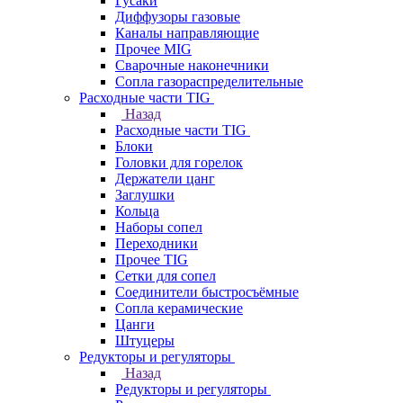
Гусаки
Диффузоры газовые
Каналы направляющие
Прочее MIG
Сварочные наконечники
Сопла газораспределительные
Расходные части TIG
Назад
Расходные части TIG
Блоки
Головки для горелок
Держатели цанг
Заглушки
Кольца
Наборы сопел
Переходники
Прочее TIG
Сетки для сопел
Соединители быстросъёмные
Сопла керамические
Цанги
Штуцеры
Редукторы и регуляторы
Назад
Редукторы и регуляторы