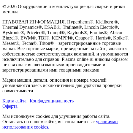
© 2026 Оборудование и комплектующие для сварки и резки
металла
ПРАВОВАЯ ИНФОРМАЦИЯ. Hypertherm®, Kjellberg ®,
Thermal Dynamics®, ESAB®, Trafimet®, Lincoln Electric®,
Bystronic®, Pricetec®, Trumpf®, Raytools®, Fronius®, Abicor
Binzel®, EWM®, TBI®, KEMPPI®, Сварог®, Harris®, Koike®,
Messer®, Tecna®, Triton® – зарегистрированные торговые
марки. Все торговые марки, приведенные на сайте, являются
собственностью соответствующих компаний, и упоминаются
исключительно для справок. Plazma-online.ru никоим образом
не связана с вышеназванными производителями и
зарегистрированными ими товарными знаками.
Марки машин, детали, описания и номера моделей
упоминаются здесь исключительно для удобства проверки
совместимости.
Карта сайта
|
Конфиденциальность
Оферта
Мы используем cookies для улучшения работы сайта.
Оставаясь на нашем сайте, вы соглашаетесь с
условиями
использования cookies.