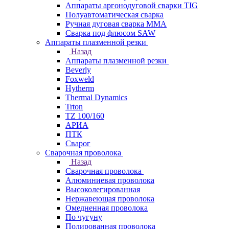
Аппараты аргонодуговой сварки TIG
Полуавтоматическая сварка
Ручная дуговая сварка MMA
Сварка под флюсом SAW
Аппараты плазменной резки
Назад
Аппараты плазменной резки
Beverly
Foxweld
Hytherm
Thermal Dynamics
Trton
TZ 100/160
АРИА
ПТК
Сварог
Сварочная проволока
Назад
Сварочная проволока
Алюминиевая проволока
Высоколегированная
Нержавеющая проволока
Омедненная проволока
По чугуну
Полированная проволока