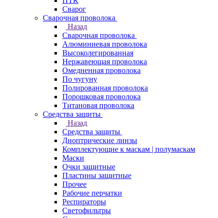
ПТК
Сварог
Сварочная проволока
Назад
Сварочная проволока
Алюминиевая проволока
Высоколегированная
Нержавеющая проволока
Омедненная проволока
По чугуну
Полированная проволока
Порошковая проволока
Титановая проволока
Средства защиты
Назад
Средства защиты
Диоптрические линзы
Комплектующие к маскам | полумаскам
Маски
Очки защитные
Пластины защитные
Прочее
Рабочие перчатки
Респираторы
Светофильтры