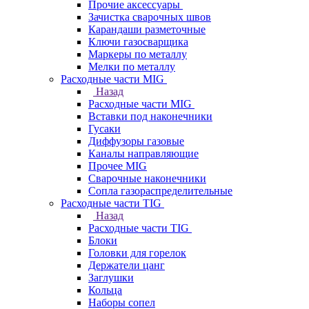
Прочие аксессуары
Зачистка сварочных швов
Карандаши разметочные
Ключи газосварщика
Маркеры по металлу
Мелки по металлу
Расходные части MIG
Назад
Расходные части MIG
Вставки под наконечники
Гусаки
Диффузоры газовые
Каналы направляющие
Прочее MIG
Сварочные наконечники
Сопла газораспределительные
Расходные части TIG
Назад
Расходные части TIG
Блоки
Головки для горелок
Держатели цанг
Заглушки
Кольца
Наборы сопел