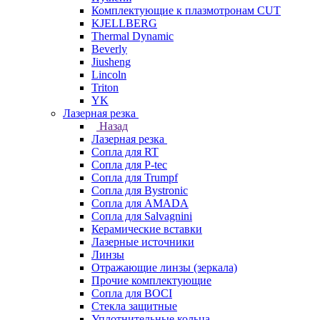
Комплектующие к плазмотронам CUT
KJELLBERG
Thermal Dynamic
Beverly
Jiusheng
Lincoln
Triton
YK
Лазерная резка
Назад
Лазерная резка
Сопла для RT
Сопла для P-tec
Сопла для Trumpf
Сопла для Bystronic
Сопла для AMADA
Сопла для Salvagnini
Керамические вставки
Лазерные источники
Линзы
Отражающие линзы (зеркала)
Прочие комплектующие
Сопла для BOCI
Стекла защитные
Уплотнительные кольца