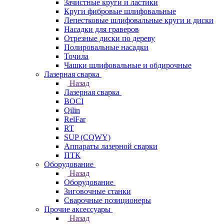
Зачистные круги и ластики
Круги фибровые шлифовальные
Лепестковые шлифовальные круги и диски
Насадки для граверов
Отрезные диски по дереву
Полировальные насадки
Точила
Чашки шлифовальные и обдирочные
Лазерная сварка
Назад
Лазерная сварка
BOCI
Qilin
RelFar
RT
SUP (CQWY)
Аппараты лазерной сварки
ПТК
Оборудование
Назад
Оборудование
Зиговочные станки
Сварочные позиционеры
Прочие аксессуары
Назад