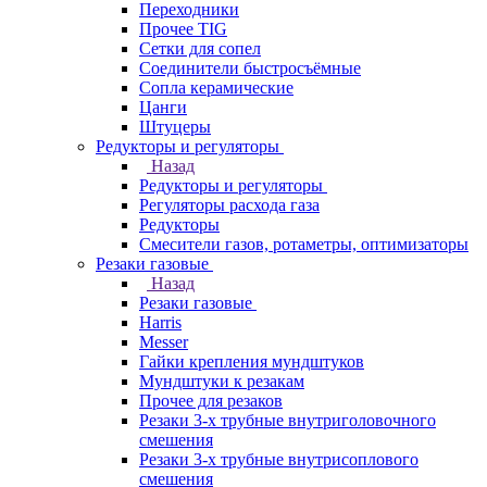
Переходники
Прочее TIG
Сетки для сопел
Соединители быстросъёмные
Сопла керамические
Цанги
Штуцеры
Редукторы и регуляторы
Назад
Редукторы и регуляторы
Регуляторы расхода газа
Редукторы
Смесители газов, ротаметры, оптимизаторы
Резаки газовые
Назад
Резаки газовые
Harris
Messer
Гайки крепления мундштуков
Мундштуки к резакам
Прочее для резаков
Резаки 3-х трубные внутриголовочного
смешения
Резаки 3-х трубные внутрисоплового
смешения