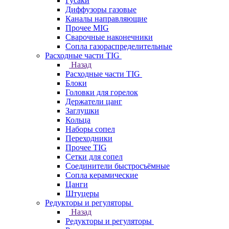
Гусаки
Диффузоры газовые
Каналы направляющие
Прочее MIG
Сварочные наконечники
Сопла газораспределительные
Расходные части TIG
Назад
Расходные части TIG
Блоки
Головки для горелок
Держатели цанг
Заглушки
Кольца
Наборы сопел
Переходники
Прочее TIG
Сетки для сопел
Соединители быстросъёмные
Сопла керамические
Цанги
Штуцеры
Редукторы и регуляторы
Назад
Редукторы и регуляторы