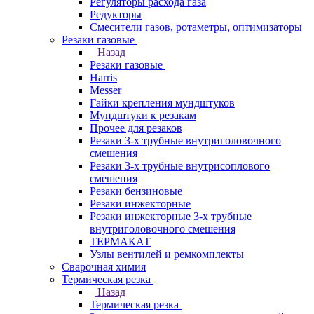
Регуляторы расхода газа
Редукторы
Смесители газов, ротаметры, оптимизаторы
Резаки газовые
Назад
Резаки газовые
Harris
Messer
Гайки крепления мундштуков
Мундштуки к резакам
Прочее для резаков
Резаки 3-х трубные внутриголовочного
смешения
Резаки 3-х трубные внутрисоплового
смешения
Резаки бензиновые
Резаки инжекторные
Резаки инжекторные 3-х трубные
внутриголовочного смешения
ТЕРМАКАТ
Узлы вентилей и ремкомплекты
Сварочная химия
Термическая резка
Назад
Термическая резка