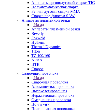
Аппараты аргонодуговой сварки TIG
Полуавтоматическая сварка
Ручная дуговая сварка MMA
Сварка под флюсом SAW
Аппараты плазменной резки
Назад
Аппараты плазменной резки
Beverly
Foxweld
Hytherm
Thermal Dynamics
Trton
TZ 100/160
АРИА
ПТК
Сварог
Сварочная проволока
Назад
Сварочная проволока
Алюминиевая проволока
Высоколегированная
Нержавеющая проволока
Омедненная проволока
По чугуну
Полированная проволока