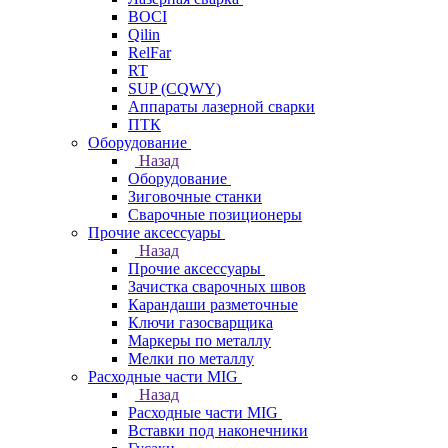
BOCI
Qilin
RelFar
RT
SUP (CQWY)
Аппараты лазерной сварки
ПТК
Оборудование
Назад
Оборудование
Зиговочные станки
Сварочные позиционеры
Прочие аксессуары
Назад
Прочие аксессуары
Зачистка сварочных швов
Карандаши разметочные
Ключи газосварщика
Маркеры по металлу
Мелки по металлу
Расходные части MIG
Назад
Расходные части MIG
Вставки под наконечники