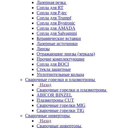
Лазерная резка
Сопла для RT
Сопла для P-tec
Сопла для Trumpf
Сопла для Bystronic
Сопла для AMADA
Сопла для Salvagnini
Керамические вставки
Лазерные источники
Линзы
Отражающие линзы (зеркала)
Прочие комплектующие
Сопла для BOCI
Стекла защитные
Уплотнительные кольца
Сварочные горелки и плазмотроны
Назад
Сварочные горелки и плазмотроны
ABICOR BINZEL
Плазмотроны CUT
Сварочные горелки MIG
Сварочные горелки TIG
Сварочные инверторы
Назад
Сварочные инверторы