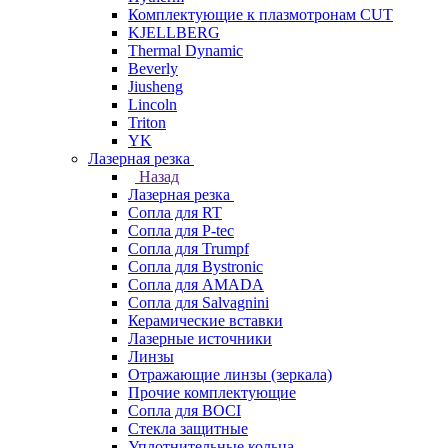
Комплектующие к плазмотронам CUT
KJELLBERG
Thermal Dynamic
Beverly
Jiusheng
Lincoln
Triton
YK
Лазерная резка
Назад
Лазерная резка
Сопла для RT
Сопла для P-tec
Сопла для Trumpf
Сопла для Bystronic
Сопла для AMADA
Сопла для Salvagnini
Керамические вставки
Лазерные источники
Линзы
Отражающие линзы (зеркала)
Прочие комплектующие
Сопла для BOCI
Стекла защитные
Уплотнительные кольца