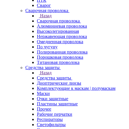
ПТК
Сварог
Сварочная проволока
Назад
Сварочная проволока
Алюминиевая проволока
Высоколегированная
Нержавеющая проволока
Омедненная проволока
По чугуну
Полированная проволока
Порошковая проволока
Титановая проволока
Средства защиты
Назад
Средства защиты
Диоптрические линзы
Комплектующие к маскам | полумаскам
Маски
Очки защитные
Пластины защитные
Прочее
Рабочие перчатки
Респираторы
Светофильтры