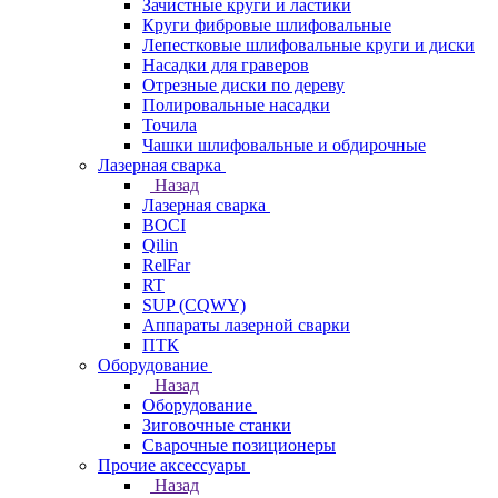
Зачистные круги и ластики
Круги фибровые шлифовальные
Лепестковые шлифовальные круги и диски
Насадки для граверов
Отрезные диски по дереву
Полировальные насадки
Точила
Чашки шлифовальные и обдирочные
Лазерная сварка
Назад
Лазерная сварка
BOCI
Qilin
RelFar
RT
SUP (CQWY)
Аппараты лазерной сварки
ПТК
Оборудование
Назад
Оборудование
Зиговочные станки
Сварочные позиционеры
Прочие аксессуары
Назад